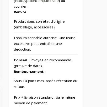
(
info@ypsiloncomputers.be
) ou
Energy/Off-grid power
2
courrier.
supply
Renvoi
:
Gaming/Speakers
Produit dans son état d’origine
1
(emballage, accessoires).
GSM
Essai raisonnable autorisé. Une usure
Accessories/Tempered
glass and screen
1
excessive peut entraîner une
protectors/For
smartwatches
déduction.
Conseil
: Envoyez en recommandé
Impression 3D
370
(preuve de date).
Remboursement
:
Informatique
729
Sous 14 jours max. après réception du
retour.
IT Accessories/Monitor
6
stands
Prix + livraison standard, via le même
moyen de paiement.