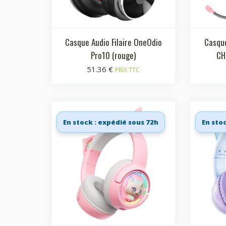
Casque Audio Filaire OneOdio
Casque
Pro10 (rouge)
CH
51.36
€
PRIX TTC
En stock : expédié sous 72h
En sto