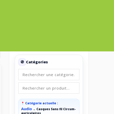
Votre panier est vide.
Categories
Catégories
Catégorie actuelle :
Audio
→
Casques Sans fil Circum-
auriculaires