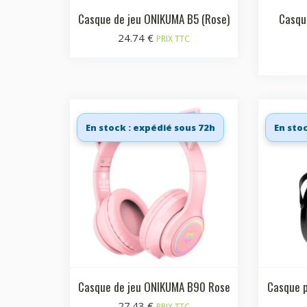
Casque de jeu ONIKUMA B5 (Rose)
Casqu
24.74
€
PRIX TTC
En stock : expédié sous 72h
En sto
Casque de jeu ONIKUMA B90 Rose
Casque p
27.43
€
PRIX TTC