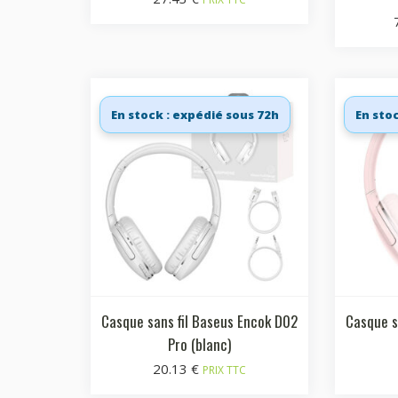
En stock : expédié sous 72h
En sto
Casque sans fil Baseus Encok D02
Casque s
Pro (blanc)
20.13
€
PRIX TTC