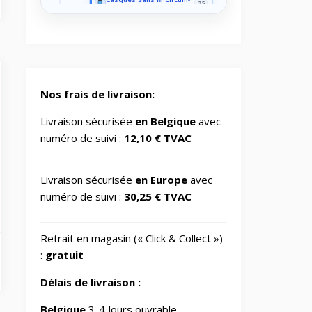
35
auriculaires
Casques sportifs sans fil
10
Divers
1
Nos frais de livraison:
Haut-parleurs Bluetooth
5
portables
Livraison sécurisée
en Belgique
avec
numéro de suivi :
12,10 € TVAC
Haut-parleurs pour PC
2
Livraison sécurisée
en Europe
avec
Intercoms
15
numéro de suivi :
30,25 € TVAC
Microphones cravatte
15
Retrait en magasin (« Click & Collect »)
:
gratuit
Microphones de studio
1
Délais de livraison :
Microphones gaming
2
Belgique
3-4 Jours ouvrable