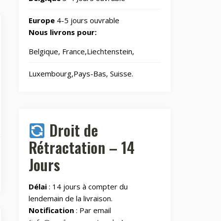
Bureau et travail
59
Europe
4-5 jours ouvrable
Nous livrons pour:
Cables
36
Belgique, France,Liechtenstein,
Luxembourg,Pays-Bas, Suisse.
Copaco
4
Copaco XML
262
Droit de
Drones
346
Rétractation – 14
Jours
Électronique
1
Délai
: 14 jours à compter du
lendemain de la livraison.
Énergie
123
Notification
: Par email