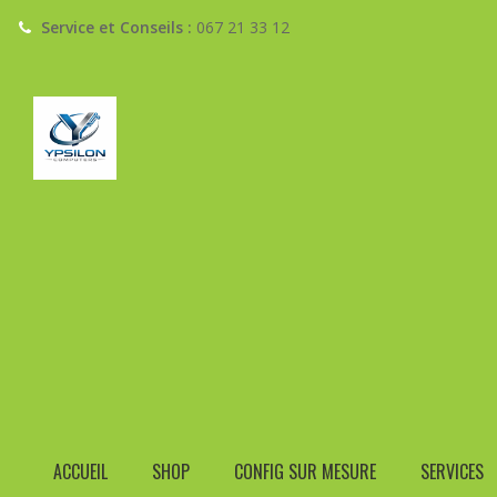
Service et Conseils :
067 21 33 12
Call
Email
+32(0)67 21 33 12
info@ypsiloncomput
PO
Home
›
Découvrez nos Casques Sans fil Circum-auriculaires
ACCUEIL
SHOP
CONFIG SUR MESURE
SERVICES
DOWNLOAD CATEGORY CATALOG