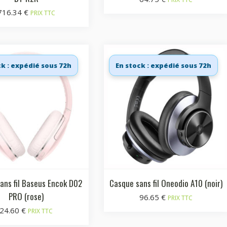
716.34
€
PRIX TTC
ck : expédié sous 72h
En stock : expédié sous 72h
ans fil Baseus Encok D02
Casque sans fil Oneodio A10 (noir)
PRO (rose)
96.65
€
PRIX TTC
24.60
€
PRIX TTC