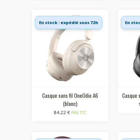
En stock : expédié sous 72h
En sto
Casque sans fil OneOdio A6
Casque s
(blanc)
84.22
€
PRIX TTC