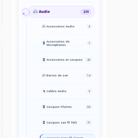
Audio
239
Accessoires Audio
3
Accessoires de
1
Microphones
Accessoires et casques
23
Barres de son
14
Cables Audio
5
Casques Filaires
36
Casques san fil TWS
71
Casques Sans fil Circum-