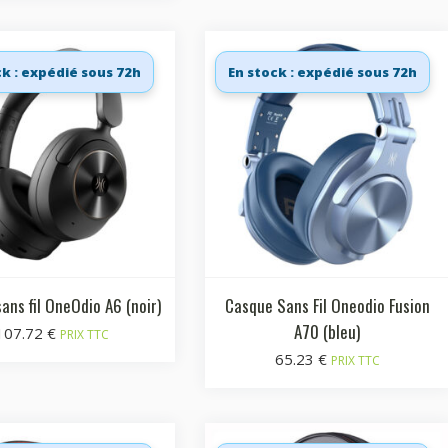
ck : expédié sous 72h
En stock : expédié sous 72h
ans fil OneOdio A6 (noir)
Casque Sans Fil Oneodio Fusion
A70 (bleu)
107.72
€
PRIX TTC
65.23
€
PRIX TTC