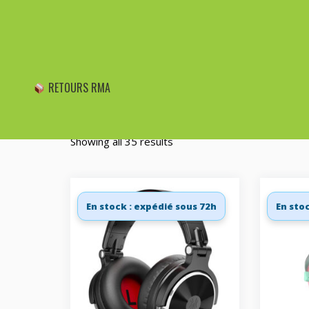
Tri WooCommerce
En stock
Promotions
CHERCHER
RETOURS RMA
Showing all 35 results
En stock : expédié sous 72h
En sto