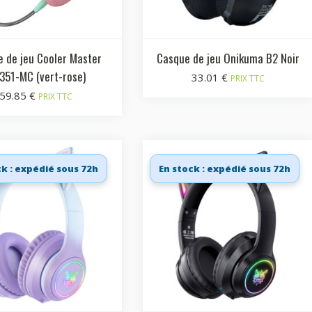
 de jeu Cooler Master
Casque de jeu Onikuma B2 Noir
351-MC (vert-rose)
33.01
€
PRIX TTC
59.85
€
PRIX TTC
ck : expédié sous 72h
En stock : expédié sous 72h