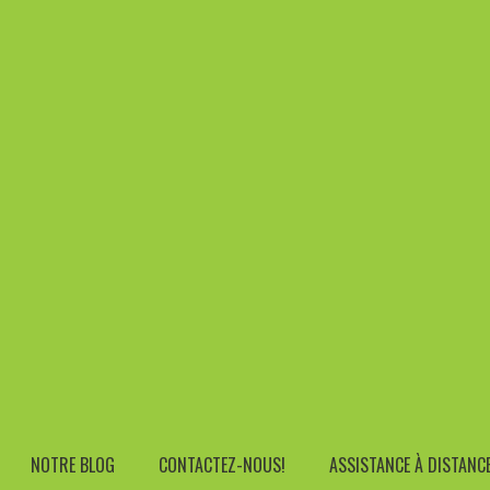
Address
ers.be
Rue Edouard Etienne 21, 7090 Braine Le 
STS CLASSIFIED UNDER:
CASQUES SANS FIL CIRCUM-AURICULAI
Produits
›
Audio
›
Casques Sans Fil Circum-Aur
 au meilleur prix. Ypsilon Computers Belgique.
NOTRE BLOG
CONTACTEZ-NOUS!
ASSISTANCE À DISTANC