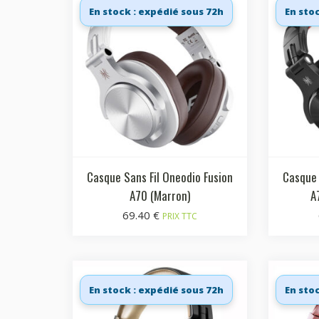
En stock : expédié sous 72h
En sto
Casque Sans Fil Oneodio Fusion
Casque 
A70 (Marron)
A
69.40
€
PRIX TTC
En stock : expédié sous 72h
En sto