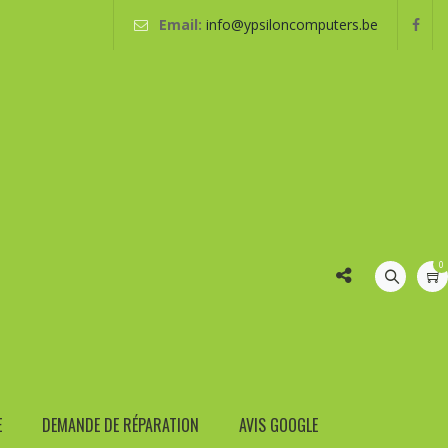
Email:
info@ypsiloncomputers.be
Comte
service après-vente : 067 21 33 12
0
RES
iculaires
Panier
E
DEMANDE DE RÉPARATION
AVIS GOOGLE