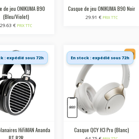
e de jeu ONIKUMA B90
Casque de jeu ONIKUMA B90 Noir
(Bleu/Violet)
29.91
€
PRIX TTC
29.63
€
PRIX TTC
ck : expédié sous 72h
En stock : expédié sous 72h
lanaires HiFiMAN Ananda
Casque QCY H3 Pro (Blanc)
BT R2R
64.75
€
PRIX TTC