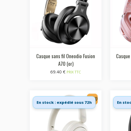
Casque sans fil Oneodio Fusion
Casque 
A70 (or)
69.40
€
PRIX TTC
En stock : expédié sous 72h
En sto