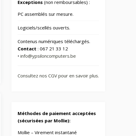
Jardin
Exceptions
(non remboursables) :
69
PC assemblés sur mesure.
Jouets
8
Logiciels/scellés ouverts.
Laser graveurs et
55
Contenus numériques téléchargés.
découpeuses
Contact
: 067 21 33 12
•
info@ypsiloncomputers.be
Maison & Cuisine
261
Consultez nos CGV pour en savoir plus.
Maison connectée
604
Maman et bébé
Méthodes de paiement acceptées
Montres & Rings
(sécurisées par Mollie):
Mollie – Virement instantané
Outdoor
248