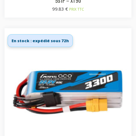
5S1P – XT90
99.83
€
PRIX TTC
En stock : expédié sous 72h