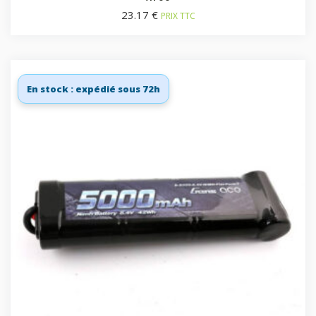
23.17
€
PRIX TTC
En stock : expédié sous 72h