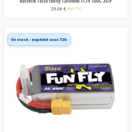
Batterie Tattu Funfly 1300mAh 11,1V 100C 3S1P
29.06
€
PRIX TTC
En stock : expédié sous 72h