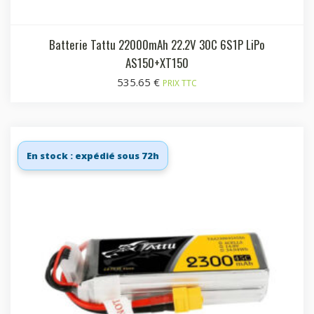
Batterie Tattu 22000mAh 22.2V 30C 6S1P LiPo
AS150+XT150
535.65
€
PRIX TTC
En stock : expédié sous 72h