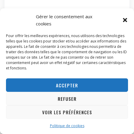
Gérer le consentement aux
cookies
Batterie Tattu Funfly 1550mAh 11,1V 100C 3S1P
28.65
€
Pour offrir les meilleures expériences, nous utilisons des technologies
PRIX TTC
telles que les cookies pour stocker et/ou accéder aux informations des
appareils. Le fait de consentir à ces technologies nous permettra de
traiter des données telles que le comportement de navigation ou les ID
uniques sur ce site. Le fait de ne pas consentir ou de retirer son
consentement peut avoir un effet négatif sur certaines caractéristiques
En stock : expédié sous 72h
et fonctions.
ACCEPTER
REFUSER
VOIR LES PRÉFÉRENCES
ABONNEZ-VOUS
Politique de cookies