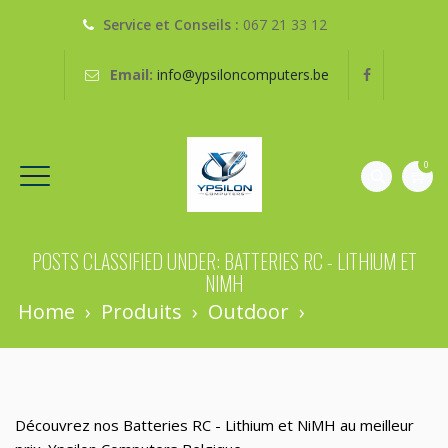
Service et Conseils :
067 21 33 12
Email:
info@ypsiloncomputers.be
0
POSTS CLASSIFIED UNDER:
BATTERIES RC - LITHIUM ET
NIMH
Home
›
Produits
›
Outdoor
›
Batteries RC
- Lithium Et NiMH
Découvrez nos Batteries RC - Lithium et NiMH au meilleur