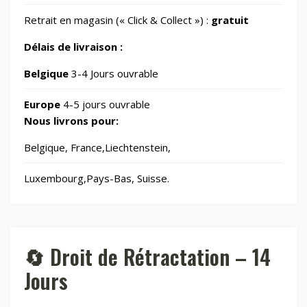
📱
Microphones de studio
1
Retrait en magasin (« Click & Collect ») :
gratuit
Délais de livraison :
🎮
Microphones gaming
2
Belgique
3-4 Jours ouvrable
📂
Bureau et travail
59
Europe
4-5 jours ouvrable
Nous livrons pour:
🔌
Cables
36
Belgique, France,Liechtenstein,
📂
Copaco
4
Luxembourg,Pays-Bas, Suisse.
📂
Copaco XML
262
🔄 Droit de Rétractation – 14
📷
Drones
346
Jours
📂
Électronique
1