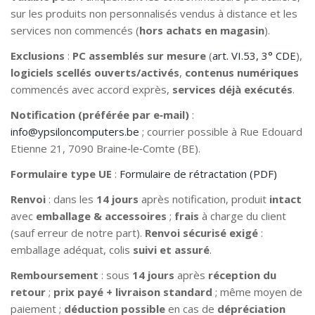
sur les produits non personnalisés vendus à distance et les
services non commencés (
hors achats en magasin
).
Exclusions
:
PC assemblés sur mesure
(
art. VI.53, 3° CDE
),
logiciels scellés ouverts/activés
,
contenus numériques
commencés avec accord exprès,
services déjà exécutés
.
Notification (préférée par e‑mail)
:
info@ypsiloncomputers.be
; courrier possible à Rue Edouard
Etienne 21, 7090 Braine‑le‑Comte (BE).
Formulaire type UE
:
Formulaire de rétractation (PDF)
Renvoi
: dans les
14 jours
après notification, produit
intact
avec
emballage & accessoires
;
frais
à charge du client
(sauf erreur de notre part).
Renvoi sécurisé exigé
:
emballage adéquat, colis
suivi et assuré
.
Remboursement
: sous
14 jours
après
réception du
retour
;
prix payé + livraison standard
; même moyen de
paiement ;
déduction possible
en cas de
dépréciation