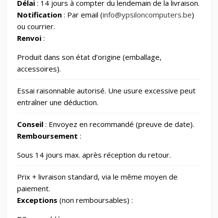
Délai
: 14 jours à compter du lendemain de la livraison.
Notification
: Par email (
info@ypsiloncomputers.be
)
🔋
Énergie
124
ou courrier.
Renvoi
:
🔋
Energy/Off-grid power supply
2
Produit dans son état d’origine (emballage,
accessoires).
🎮
Gaming/Speakers
1
Essai raisonnable autorisé. Une usure excessive peut
entraîner une déduction.
GSM Accessories/Tempered glass and
📱
1
screen protectors/For smartwatches
Conseil
: Envoyez en recommandé (preuve de date).
Remboursement
:
📂
Impression 3D
370
Sous 14 jours max. après réception du retour.
📂
Informatique
729
Prix + livraison standard, via le même moyen de
paiement.
🖥️
IT Accessories/Monitor stands
6
Exceptions
(non remboursables) :