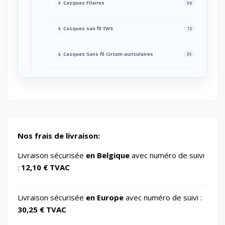
📱
Casques Filaires
36
📱
Casques san fil TWS
72
📱
Casques Sans fil Circum-auriculaires
35
📱
Casques sportifs sans fil
10
🎧
Divers
1
🎧
Haut-parleurs Bluetooth portables
5
Nos frais de livraison:
Livraison sécurisée
en Belgique
avec numéro de suivi
🎧
Haut-parleurs pour PC
2
:
12,10 € TVAC
🎧
Intercoms
15
Livraison sécurisée
en Europe
avec numéro de suivi :
30,25 € TVAC
📱
Microphones cravatte
15