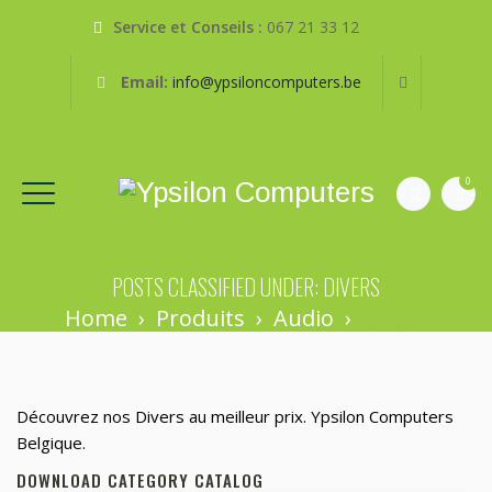
Service et Conseils :
067 21 33 12
Email:
info@ypsiloncomputers.be
0
POSTS CLASSIFIED UNDER:
DIVERS
Home
›
Produits
›
Audio
›
Divers
Découvrez nos Divers au meilleur prix. Ypsilon Computers
Belgique.
DOWNLOAD CATEGORY CATALOG