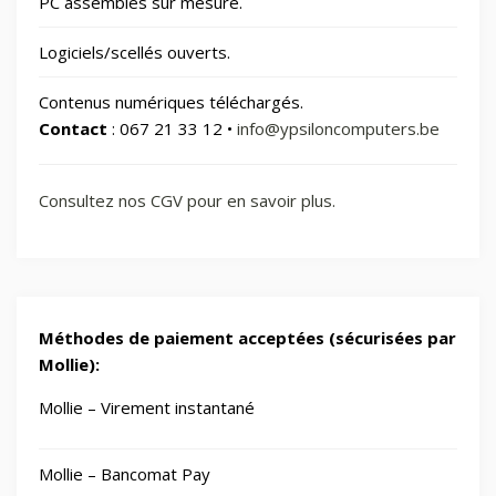
PC assemblés sur mesure.
📂
Jardin
69
Logiciels/scellés ouverts.
🧸
Jouets
8
Contenus numériques téléchargés.
Contact
: 067 21 33 12 •
info@ypsiloncomputers.be
📂
Laser graveurs et découpeuses
55
Consultez nos CGV pour en savoir plus.
🏠
Maison & Cuisine
264
🏠
Maison connectée
604
Méthodes de paiement acceptées (sécurisées par
📂
Maman et bébé
Mollie):
Mollie – Virement instantané
⌚
Montres & Rings
100
Mollie – Bancomat Pay
📂
Outdoor
248