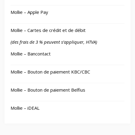
Mollie – Apple Pay
📂
Outillage
328
Mollie – Cartes de crédit et de débit
📷
Photos et Caméras
797
(des frais de 3 % peuvent s’appliquer, HTVA)
📂
Santé et beauté
64
Mollie – Bancontact
🏠
Smart Home/Lighting/Lighting fixtures
1
Mollie – Bouton de paiement KBC/CBC
📱
Smartphones & Tablets
Mollie – Bouton de paiement Belfius
📂
Sports & Loisirs
182
Mollie – iDEAL
📂
Vélos & Trottinettes