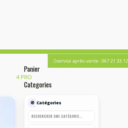
service après-vente : 067 21 33 12
Panier
I MINI 4 PRO
Categories
›
Catégories