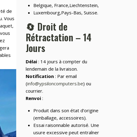
📂
Outdoor
248
Belgique, France,Liechtenstein,
eté de
Luxembourg,Pays-Bas, Suisse.
📂
Outillage
328
au. Vous
🔄 Droit de
paquet,
📷
Photos et Caméras
797
 vous
Rétractation – 14
📂
Santé et beauté
vez
65
Jours
égera
Smart
rables
🏠
Home/Lighting/Lighting
1
fixtures
Délai
: 14 jours à compter du
lendemain de la livraison.
📱
Smartphones & Tablets
Notification
: Par email
(
info@ypsiloncomputers.be
) ou
📂
Sports & Loisirs
182
courrier.
📂
Vélos & Trottinettes
Renvoi
:
Produit dans son état d’origine
(emballage, accessoires).
Essai raisonnable autorisé. Une
usure excessive peut entraîner