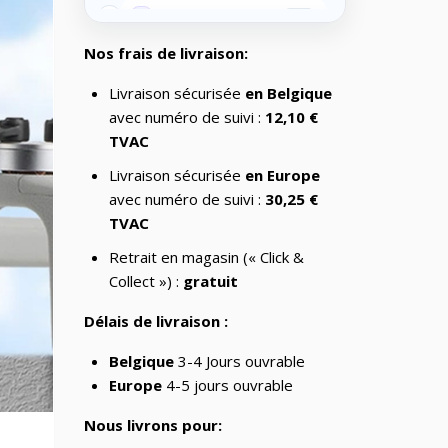
📂
Impression 3D
370
Nos frais de livraison:
📂
Informatique
730
Livraison sécurisée
en Belgique
IT
🖥️
Accessories/Monitor
6
avec numéro de suivi :
12,10 €
stands
TVAC
📂
Jardin
69
Livraison sécurisée
en Europe
avec numéro de suivi :
30,25 €
🧸
Jouets
8
TVAC
Laser graveurs et
📂
55
découpeuses
Retrait en magasin (« Click &
Collect ») :
gratuit
🏠
Maison & Cuisine
265
Délais de livraison :
🏠
Maison connectée
605
Belgique
3-4 Jours ouvrable
📂
Maman et bébé
Europe
4-5 jours ouvrable
⌚
Montres & Rings
100
Nous livrons pour: