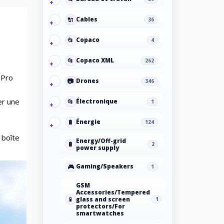
🔌
Cables
36
📂
Copaco
4
📂
Copaco XML
262
 Pro
📷
Drones
346
.
er une
📂
Électronique
1
🔋
Énergie
124
 boîte
Energy/Off-grid
🔋
2
power supply
🎮
Gaming/Speakers
1
GSM
Accessories/Tempered
📱
glass and screen
1
protectors/For
smartwatches