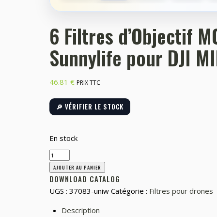
6 Filtres d’Objectif
Sunnylife pour DJI M
46.81
€
PRIX TTC
🔎 VÉRIFIER LE STOCK
En stock
quantité
de
AJOUTER AU PANIER
6
DOWNLOAD CATALOG
Filtres
UGS :
37083-uniw
Catégorie :
Filtres pour drones
d'Objectif
Description
MCUV,