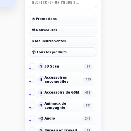
🔥 Promotions
🆕 Nouveautés
⭐ Meilleures ventes
📦 Tous les produits
📂
3D Scan
34
Accessoires
📱
135
automobiles
📱
Accessoirs de GSM
472
Animaux de
📂
211
compagnie
🎧
Audio
240
📂
Bureau et travail
59