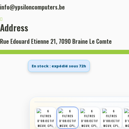
info@ypsiloncomputers.be
Address
Rue Edouard Etienne 21, 7090 Braine Le Comte
6 FILTRES D’OBJECTIF MCUV, CPL, ND8/16/32/
En stock : expédié sous 72h
Home
›
Produits
›
6 Filtres D’Ob
‹