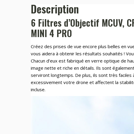
Description
CPL,
ND8/16/32/64
Sunnylife
6 Filtres d’Objectif MCUV, 
pour
MINI 4 PRO
DJI
MINI
Créez des prises de vue encore plus belles en vue
4
vous aidera à obtenir les résultats souhaités ! 
PRO
Chacun d’eux est fabriqué en verre optique de hau
image nette et riche en détails. Ils sont également
serviront longtemps. De plus, ils sont très faciles 
excessivement votre drone et affectent la stabilité
incluse.