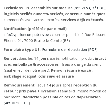
Exclusions
:
PC assemblés sur mesure
(
art. VI.53, 3° CDE
),
logiciels scellés ouverts/activés
,
contenus numériques
commencés avec accord exprès,
services déjà exécutés
.
Notification (préférée par e‑mail)
:
info@ypsiloncomputers.be
; courrier possible à Rue Edouard
Etienne 21, 7090 Braine‑le‑Comte (BE).
Formulaire type UE
:
Formulaire de rétractation (PDF)
Renvoi
: dans les
14 jours
après notification, produit
intact
avec
emballage & accessoires
;
frais
à charge du client
(sauf erreur de notre part).
Renvoi sécurisé exigé
:
emballage adéquat, colis
suivi et assuré
.
Remboursement
: sous
14 jours
après
réception du
retour
;
prix payé + livraison standard
; même moyen de
paiement ;
déduction possible
en cas de
dépréciation
(
Art. VI.50 CDE
).