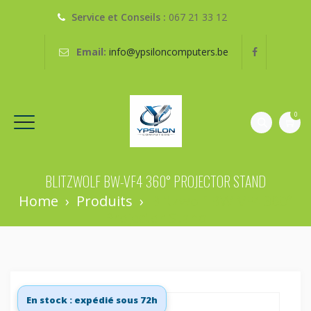
Service et Conseils :
067 21 33 12
Email:
info@ypsiloncomputers.be
0
BLITZWOLF BW-VF4 360° PROJECTOR STAND
Home
›
Produits
›
Blitzwolf BW-VF4 360°
Projector Stand
En stock : expédié sous 72h