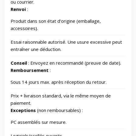
ou courrier.
Renvoi
:
Outdoor
248
Produit dans son état d’origine (emballage,
Outillage
328
accessoires).
Essai raisonnable autorisé. Une usure excessive peut
Photos et Caméras
797
entraîner une déduction.
Conseil
: Envoyez en recommandé (preuve de date).
Santé et beauté
66
Remboursement
:
Sous 14 jours max. après réception du retour.
Smart Home/Lighting/Lighting fixtures
1
Prix + livraison standard, via le même moyen de
Smartphones & Tablets
paiement.
Exceptions
(non remboursables) :
Sports & Loisirs
182
PC assemblés sur mesure.
Logiciels/scellés ouverts.
Vélos & Trottinettes