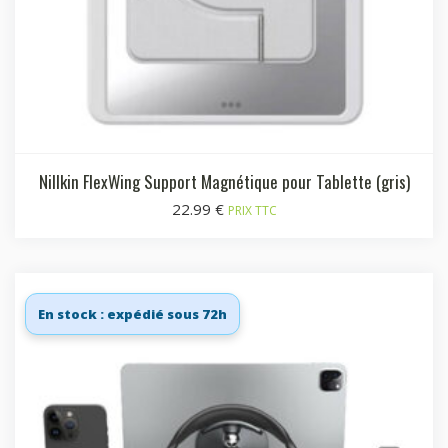
Nillkin FlexWing Support Magnétique pour Tablette (gris)
22.99
€
PRIX TTC
En stock : expédié sous 72h