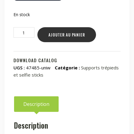
En stock
quantité
AJOUTER AU PANIER
de
Blitzwolf
BW-
VF4
DOWNLOAD CATALOG
360°
UGS :
47485-uniw
Catégorie :
Supports trépieds
Projector
et selfie sticks
Stand
Description
Description