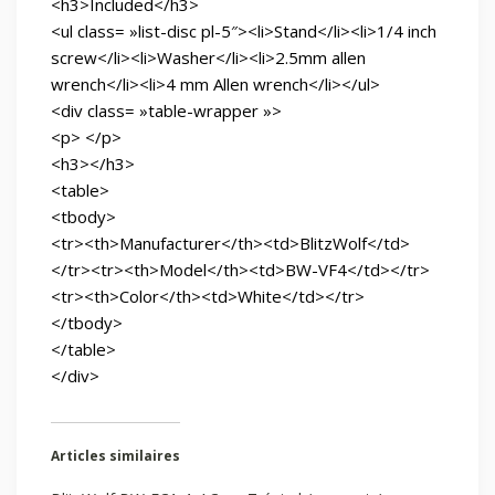
<h3>Included</h3>
<ul class= »list-disc pl-5″><li>Stand</li><li>1/4 inch
screw</li><li>Washer</li><li>2.5mm allen
wrench</li><li>4 mm Allen wrench</li></ul>
<div class= »table-wrapper »>
<p> </p>
<h3></h3>
<table>
<tbody>
<tr><th>Manufacturer</th><td>BlitzWolf</td>
</tr><tr><th>Model</th><td>BW-VF4</td></tr>
<tr><th>Color</th><td>White</td></tr>
</tbody>
</table>
</div>
Articles similaires