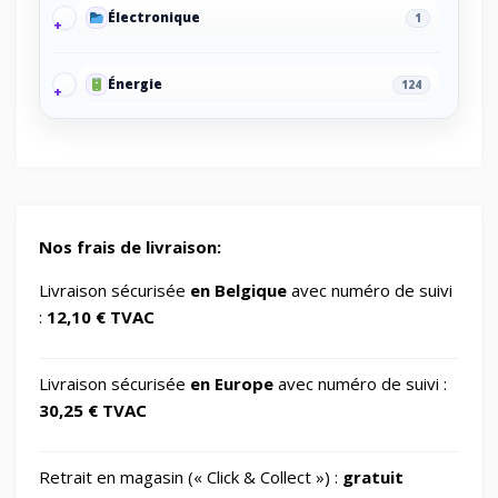
Électronique
1
Énergie
124
Energy/Off-grid power supply
2
Gaming/Speakers
1
Nos frais de livraison:
GSM Accessories/Tempered glass and
Livraison sécurisée
en Belgique
avec numéro de suivi
1
screen protectors/For smartwatches
:
12,10 € TVAC
Impression 3D
370
Livraison sécurisée
en Europe
avec numéro de suivi :
30,25 € TVAC
Informatique
730
Retrait en magasin (« Click & Collect ») :
gratuit
IT Accessories/Monitor stands
6