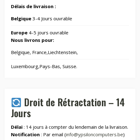
Délais de livraison :
Jardin
Belgique
3-4 Jours ouvrable
69
Europe
4-5 jours ouvrable
Jouets
8
Nous livrons pour:
Belgique, France,Liechtenstein,
Laser graveurs et découpeuses
55
Luxembourg,Pays-Bas, Suisse.
Maison & Cuisine
265
Maison connectée
605
Droit de Rétractation – 14
Jours
Maman et bébé
Délai
: 14 jours à compter du lendemain de la livraison.
Montres & Rings
100
Notification
: Par email (
info@ypsiloncomputers.be
)