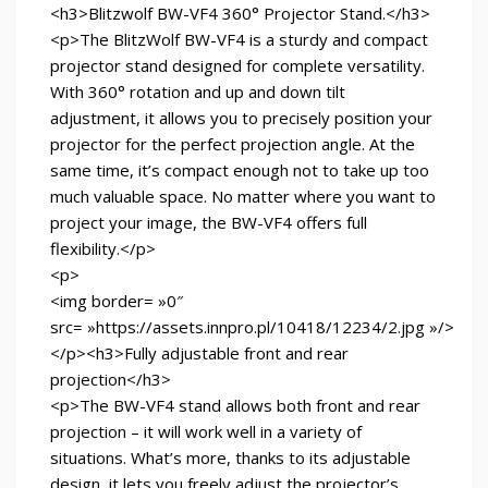
<h3>Blitzwolf BW-VF4 360° Projector Stand.</h3>
<p>The BlitzWolf BW-VF4 is a sturdy and compact
projector stand designed for complete versatility.
With 360° rotation and up and down tilt
adjustment, it allows you to precisely position your
projector for the perfect projection angle. At the
same time, it’s compact enough not to take up too
much valuable space. No matter where you want to
project your image, the BW-VF4 offers full
flexibility.</p>
<p>
<img border= »0″
src= »https://assets.innpro.pl/10418/12234/2.jpg »/>
</p><h3>Fully adjustable front and rear
projection</h3>
<p>The BW-VF4 stand allows both front and rear
projection – it will work well in a variety of
situations. What’s more, thanks to its adjustable
design, it lets you freely adjust the projector’s