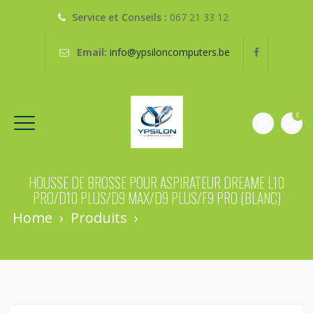
Service et Conseils :
067 21 33 12
Email:
info@ypsiloncomputers.be
0
HOUSSE DE BROSSE POUR ASPIRATEUR DREAME L10
PRO/D10 PLUS/D9 MAX/D9 PLUS/F9 PRO (BLANC)
Home
›
Produits
›
Housse De Brosse Pour
Aspirateur Dreame L10 Pro/D10 Plus/D9
Max/D9 Plus/F9 Pro (blanc)