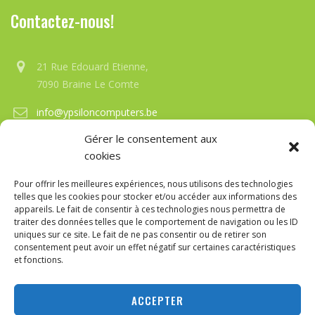
Contactez-nous!
21 Rue Edouard Etienne,
7090 Braine Le Comte
info@ypsiloncomputers.be
Gérer le consentement aux
+32 (0)67-21-33-12
cookies
Overt du mardi au Samedi de 15h00 à 19h30
Pour offrir les meilleures expériences, nous utilisons des technologies
telles que les cookies pour stocker et/ou accéder aux informations des
appareils. Le fait de consentir à ces technologies nous permettra de
traiter des données telles que le comportement de navigation ou les ID
uniques sur ce site. Le fait de ne pas consentir ou de retirer son
consentement peut avoir un effet négatif sur certaines caractéristiques
et fonctions.
web design by
Yuksel EROL|
Ypsilon Computers
Copyright ©
2019
Ypsilon Computers
. All rights reserved.
ACCEPTER
About Us
Services
Privacy
Politique de cookies (UE)