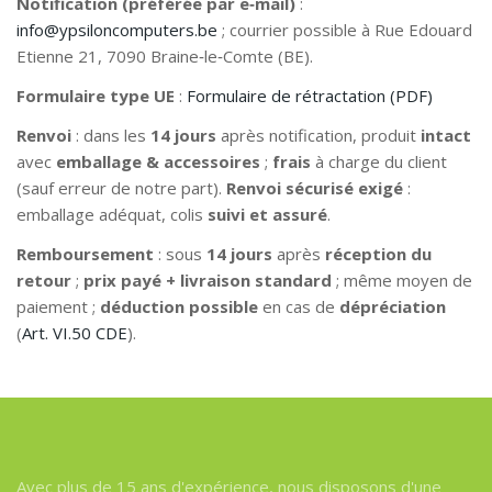
Notification (préférée par e‑mail)
:
info@ypsiloncomputers.be
; courrier possible à Rue Edouard
Etienne 21, 7090 Braine‑le‑Comte (BE).
Formulaire type UE
:
Formulaire de rétractation (PDF)
Renvoi
: dans les
14 jours
après notification, produit
intact
avec
emballage & accessoires
;
frais
à charge du client
(sauf erreur de notre part).
Renvoi sécurisé exigé
:
emballage adéquat, colis
suivi et assuré
.
Remboursement
: sous
14 jours
après
réception du
retour
;
prix payé + livraison standard
; même moyen de
paiement ;
déduction possible
en cas de
dépréciation
(
Art. VI.50 CDE
).
Avec plus de 15 ans d'expérience, nous disposons d'une