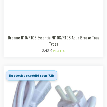
Dreame R10/R10S Essential/R10S/R10S Aqua Brosse Tous
Types
2.42
€
PRIX TTC
En stock : expédié sous 72h