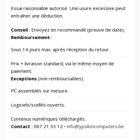
Essai raisonnable autorisé. Une usure excessive peut
Photos et Caméras
797
entraîner une déduction.
Conseil
: Envoyez en recommandé (preuve de date).
Santé et beauté
66
Remboursement
:
Sous 14 jours max. après réception du retour.
Smart Home/Lighting/Lighting fixtures
1
Prix + livraison standard, via le même moyen de
Smartphones & Tablets
paiement.
Exceptions
(non remboursables) :
Sports & Loisirs
182
PC assemblés sur mesure.
Logiciels/scellés ouverts.
Vélos & Trottinettes
Contenus numériques téléchargés.
Contact
: 067 21 33 12 •
info@ypsiloncomputers.be