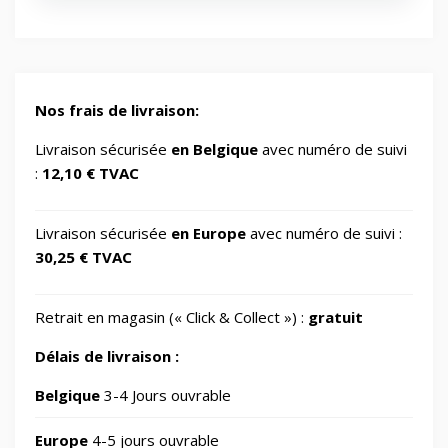
Energy/Off-grid power supply
2
Gaming/Speakers
1
Nos frais de livraison:
GSM Accessories/Tempered glass and
Livraison sécurisée
en Belgique
avec numéro de suivi
1
screen protectors/For smartwatches
:
12,10 € TVAC
Impression 3D
370
Livraison sécurisée
en Europe
avec numéro de suivi :
30,25 € TVAC
Informatique
730
Retrait en magasin (« Click & Collect ») :
gratuit
IT Accessories/Monitor stands
6
Délais de livraison :
Jardin
Belgique
3-4 Jours ouvrable
69
Europe
4-5 jours ouvrable