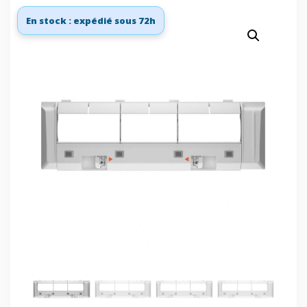
En stock : expédié sous 72h