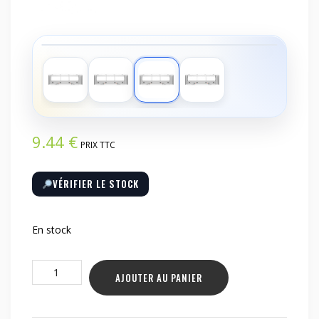
‹
›
9.44
€
PRIX TTC
VÉRIFIER LE STOCK
En stock
quantité
AJOUTER AU PANIER
de
Housse
de