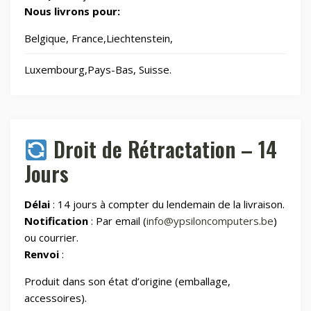
Jouets
8
Nous livrons pour:
Belgique, France,Liechtenstein,
Laser graveurs et découpeuses
55
Luxembourg,Pays-Bas, Suisse.
Maison & Cuisine
265
Maison connectée
605
Droit de Rétractation – 14
Jours
Maman et bébé
Délai
: 14 jours à compter du lendemain de la livraison.
Montres & Rings
100
Notification
: Par email (
info@ypsiloncomputers.be
)
ou courrier.
Renvoi
:
Outdoor
248
Produit dans son état d’origine (emballage,
Outillage
328
accessoires).