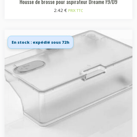
Housse de brosse pour aspirateur Dreame F9/D9
2.42
€
PRIX TTC
En stock : expédié sous 72h