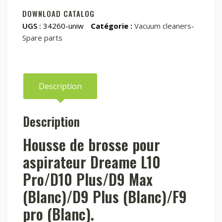
brosse
DOWNLOAD CATALOG
pour
UGS :
34260-uniw
Catégorie :
Vacuum cleaners-
aspirateur
Spare parts
Dreame
L10
Pro/D10
Plus/D9
Description
Max/D9
Plus/F9
Description
Pro
(blanc)
Housse de brosse pour
aspirateur Dreame L10
Pro/D10 Plus/D9 Max
(Blanc)/D9 Plus (Blanc)/F9
pro (Blanc).