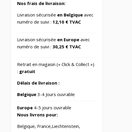
Nos frais de livraison:
Gaming/Speakers
1
Livraison sécurisée
en Belgique
avec
numéro de suivi :
12,10 € TVAC
GSM
Accessories/Tempered
glass and screen
1
protectors/For
Livraison sécurisée
en Europe
avec
smartwatches
numéro de suivi :
30,25 € TVAC
Impression 3D
370
Retrait en magasin (« Click & Collect »)
:
gratuit
Informatique
729
Délais de livraison :
Belgique
3-4 Jours ouvrable
IT Accessories/Monitor
6
stands
Europe
4-5 jours ouvrable
Nous livrons pour:
Jardin
69
Belgique, France,Liechtenstein,