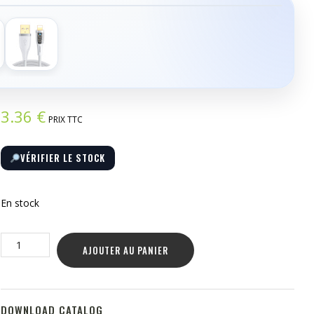
›
3.36
€
PRIX TTC
VÉRIFIER LE STOCK
En stock
quantité
AJOUTER AU PANIER
de
Câble
vers
USB-
DOWNLOAD CATALOG