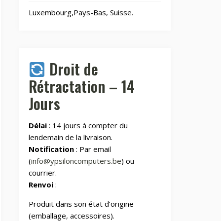
Jouets
8
Luxembourg,Pays-Bas, Suisse.
Laser graveurs et
55
découpeuses
Droit de
Maison & Cuisine
264
Rétractation – 14
Jours
Maison connectée
604
Délai
: 14 jours à compter du
Maman et bébé
lendemain de la livraison.
Notification
: Par email
(
info@ypsiloncomputers.be
) ou
Montres & Rings
100
courrier.
Renvoi
:
Outdoor
248
Produit dans son état d’origine
(emballage, accessoires).