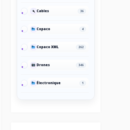
Cables
36
Copaco
4
Copaco XML
262
Drones
346
Électronique
1
Énergie
124
Energy/Off-grid power
2
supply