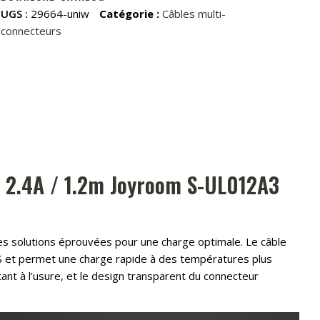
A
UGS :
29664-uniw
Catégorie :
Câbles multi-
/
connecteurs
Lightning
/
2.4A
/
1.2m
Joyroom
S-
UL012A3
/ 2.4A / 1.2m Joyroom S-UL012A3
(blanc)
des solutions éprouvées pour une charge optimale. Le câble
S et permet une charge rapide à des températures plus
ant à l’usure, et le design transparent du connecteur