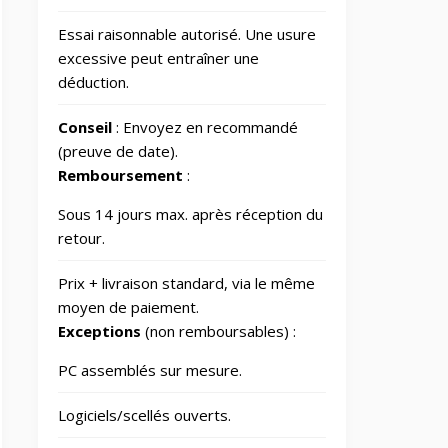
Outillage
328
Essai raisonnable autorisé. Une usure
excessive peut entraîner une
Photos et Caméras
797
déduction.
Conseil
: Envoyez en recommandé
Santé et beauté
64
(preuve de date).
Remboursement
:
Smart
Home/Lighting/Lighting
1
Sous 14 jours max. après réception du
fixtures
retour.
Smartphones & Tablets
Prix + livraison standard, via le même
moyen de paiement.
Exceptions
(non remboursables) :
Sports & Loisirs
182
PC assemblés sur mesure.
Vélos & Trottinettes
Logiciels/scellés ouverts.