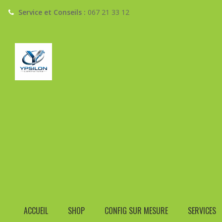
Service et Conseils :
067 21 33 12
Call
Email
+32(0)67 21 33 12
info@ypsiloncomput
CÂBLE
Home
›
Produits
›
ACCUEIL
SHOP
CONFIG SUR MESURE
SERVICES
En stock : expédié sous 72h