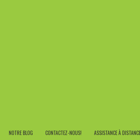
Address
ers.be
Rue Edouard Etienne 21, 7090 Braine Le 
 VERS USB-A / LIGHTNING / 2.4A / 1.2M JOYROOM S-UL012A3 (
Câble Vers USB-A / Lightning / 2.4A / 1.2m Joyr
NOTRE BLOG
CONTACTEZ-NOUS!
ASSISTANCE À DISTANC