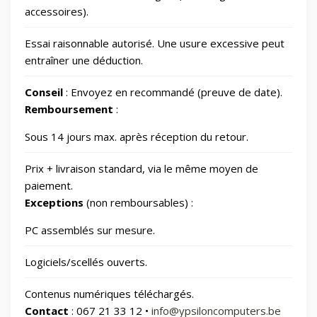
📂
Outillage
328
accessoires).
Essai raisonnable autorisé. Une usure excessive peut
📷
Photos et Caméras
797
entraîner une déduction.
Conseil
: Envoyez en recommandé (preuve de date).
📂
Santé et beauté
65
Remboursement
:
🏠
Sous 14 jours max. après réception du retour.
Smart Home/Lighting/Lighting fixtures
1
Prix + livraison standard, via le même moyen de
📱
Smartphones & Tablets
paiement.
Exceptions
(non remboursables) :
📂
Sports & Loisirs
182
PC assemblés sur mesure.
Logiciels/scellés ouverts.
📂
Vélos & Trottinettes
Contenus numériques téléchargés.
Contact
: 067 21 33 12 •
info@ypsiloncomputers.be