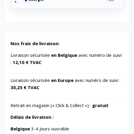
🔋
Energy/Off-grid power supply
2
🎮
Gaming/Speakers
1
Nos frais de livraison:
GSM Accessories/Tempered glass and
Livraison sécurisée
en Belgique
avec numéro de suivi
📱
1
screen protectors/For smartwatches
:
12,10 € TVAC
📂
Impression 3D
370
Livraison sécurisée
en Europe
avec numéro de suivi :
30,25 € TVAC
📂
Informatique
729
Retrait en magasin (« Click & Collect ») :
gratuit
🖥️
IT Accessories/Monitor stands
6
Délais de livraison :
📂
Jardin
Belgique
3-4 Jours ouvrable
69