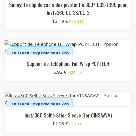
Sunnylife clip de sac à dos pivotant à 360° G3S-J896 pour
Insta360 GO 3S/GO 3
13.19
€
PRIX TTC
En stock : expédié sous 72h
Support de Téléphone Full Wrap PGYTECH
6.92
€
PRIX TTC
En stock : expédié sous 72h
Insta360 Selfie Stick Sleeve (for CINSAAVV)
11.06
€
PRIX TTC