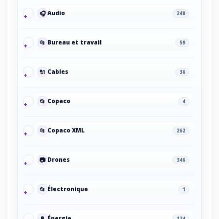
🎧
Audio
240
📂
Bureau et travail
59
🔌
Cables
36
📂
Copaco
4
📂
Copaco XML
262
📷
Drones
346
📂
Électronique
1
🔋
Énergie
124