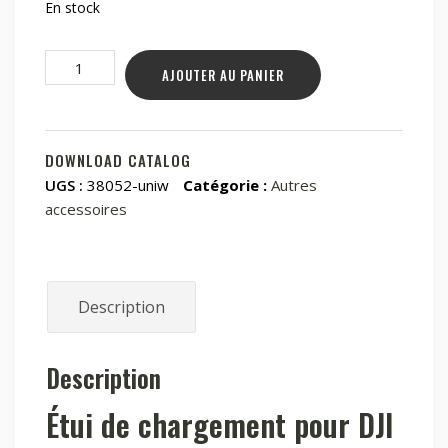
En stock
quantité
AJOUTER AU PANIER
de
Étui
de
chargement
DOWNLOAD CATALOG
pour
UGS :
38052-uniw
Catégorie :
Autres
DJI
accessoires
Mic
2
Description
Description
Étui de chargement pour DJI