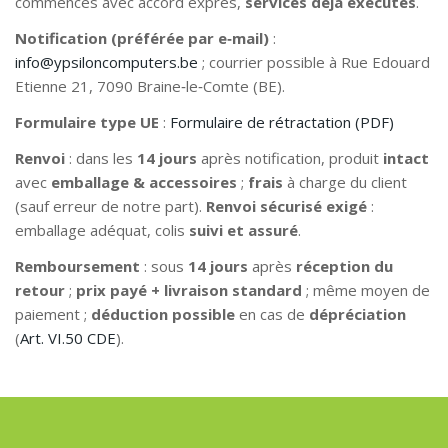
commencés avec accord exprès,
services déjà exécutés
.
Notification (préférée par e‑mail)
:
info@ypsiloncomputers.be
; courrier possible à Rue Edouard
Etienne 21, 7090 Braine‑le‑Comte (BE).
Formulaire type UE
:
Formulaire de rétractation (PDF)
Renvoi
: dans les
14 jours
après notification, produit
intact
avec
emballage & accessoires
;
frais
à charge du client
(sauf erreur de notre part).
Renvoi sécurisé exigé
:
emballage adéquat, colis
suivi et assuré
.
Remboursement
: sous
14 jours
après
réception du
retour
;
prix payé + livraison standard
; même moyen de
paiement ;
déduction possible
en cas de
dépréciation
(
Art. VI.50 CDE
).