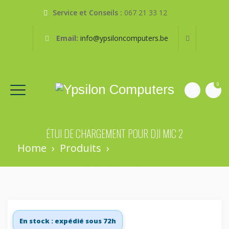
Service et Conseils :
067 21 33 12
Email:
info@ypsiloncomputers.be
0
ÉTUI DE CHARGEMENT POUR DJI MIC 2
Home
›
Produits
›
Étui De Chargement
Pour DJI Mic 2
En stock : expédié sous 72h