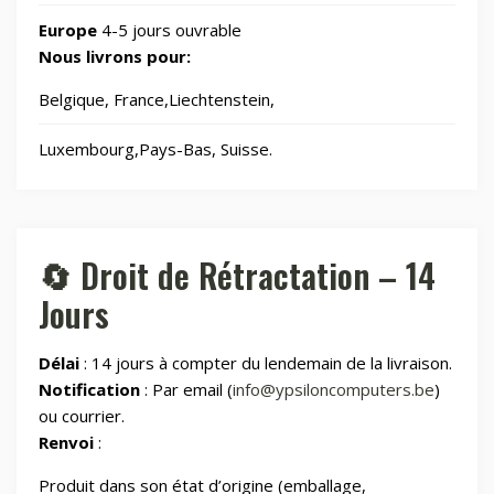
Europe
4-5 jours ouvrable
🧸
Jouets
8
Nous livrons pour:
Belgique, France,Liechtenstein,
📂
Laser graveurs et découpeuses
55
Luxembourg,Pays-Bas, Suisse.
🏠
Maison & Cuisine
264
🏠
Maison connectée
605
🔄 Droit de Rétractation – 14
Jours
📂
Maman et bébé
Délai
: 14 jours à compter du lendemain de la livraison.
⌚
Montres & Rings
100
Notification
: Par email (
info@ypsiloncomputers.be
)
ou courrier.
📂
Renvoi
:
Outdoor
248
Produit dans son état d’origine (emballage,