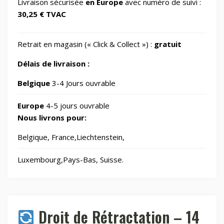
Livraison sécurisée
en Europe
avec numéro de suivi :
30,25 € TVAC
Informatique
729
Retrait en magasin (« Click & Collect ») :
gratuit
IT Accessories/Monitor stands
6
Délais de livraison :
Jardin
Belgique
3-4 Jours ouvrable
69
Europe
4-5 jours ouvrable
Jouets
8
Nous livrons pour:
Belgique, France,Liechtenstein,
Laser graveurs et découpeuses
55
Luxembourg,Pays-Bas, Suisse.
Maison & Cuisine
264
Maison connectée
605
Droit de Rétractation – 14