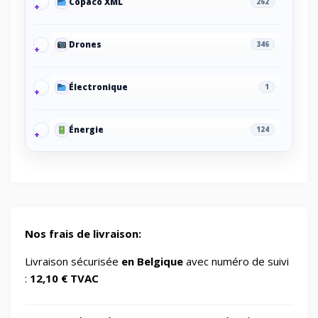
Copaco XML
262
Drones
346
Électronique
1
Énergie
124
Energy/Off-grid power supply
2
Gaming/Speakers
1
Nos frais de livraison:
GSM Accessories/Tempered glass and
Livraison sécurisée
en Belgique
avec numéro de suivi
1
screen protectors/For smartwatches
:
12,10 € TVAC
Impression 3D
370