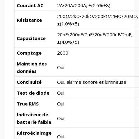
Courant AC
2A/20A/200A, ±(2.5%+8)
200
Ω/2
kΩ/20k
Ω/200kΩ/2MΩ/20MΩ
,
Résistance
±(1.0%+5)
20nF/200nF/2uF/20uF/200uF/2mF,
Capacitance
±(4.0%+5)
Comptage
2000
Maintien des
Oui
données
Continuité
Oui, alarme sonore et lumineuse
Test de diode
Oui
True RMS
Oui
Indicateur de
Oui
batterie faible
Rétroéclairage
Oui