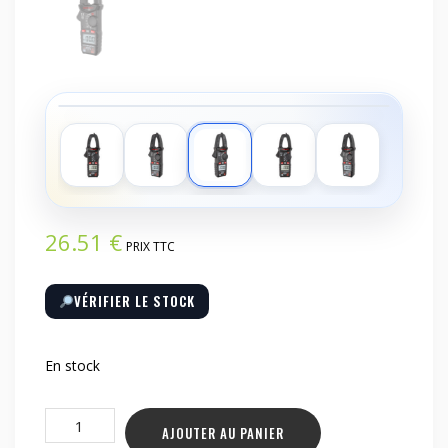
‹
›
26.51
€
PRIX TTC
VÉRIFIER LE STOCK
En stock
quantité
AJOUTER AU PANIER
de