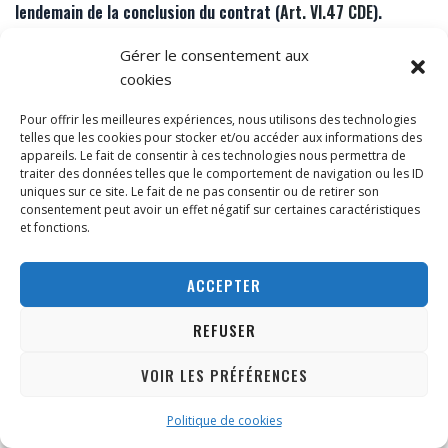
lendemain de la
conclusion du contrat
(
Art. VI.47 CDE
).
Valable pour :
uniquement les consommateurs particuliers,
Gérer le consentement aux
sur les produits non personnalisés vendus à distance et les
cookies
services non commencés (
hors achats en magasin
).
Pour offrir les meilleures expériences, nous utilisons des technologies
Exclusions
:
PC assemblés sur mesure
(
art. VI.53, 3° CDE
),
telles que les cookies pour stocker et/ou accéder aux informations des
appareils. Le fait de consentir à ces technologies nous permettra de
logiciels scellés ouverts/activés
,
contenus numériques
traiter des données telles que le comportement de navigation ou les ID
commencés avec accord exprès,
services déjà exécutés
.
uniques sur ce site. Le fait de ne pas consentir ou de retirer son
consentement peut avoir un effet négatif sur certaines caractéristiques
Notification (préférée par e‑mail)
:
et fonctions.
info@ypsiloncomputers.be
; courrier possible à Rue Edouard
Etienne 21, 7090 Braine‑le‑Comte (BE).
ACCEPTER
Formulaire type UE
:
Formulaire de rétractation (PDF)
REFUSER
Renvoi
: dans les
14 jours
après notification, produit
intact
avec
emballage & accessoires
;
frais
à charge du client
VOIR LES PRÉFÉRENCES
(sauf erreur de notre part).
Renvoi sécurisé exigé
:
ABONNEZ-VOUS
emballage adéquat, colis
suivi et assuré
.
Politique de cookies