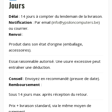
Jours
Maman et bébé
Délai
: 14 jours à compter du lendemain de la livraison.
Montres & Rings
100
Notification
: Par email (
info@ypsiloncomputers.be
)
ou courrier.
Renvoi
:
Outdoor
248
Produit dans son état d’origine (emballage,
Outillage
328
accessoires).
Essai raisonnable autorisé. Une usure excessive peut
Photos et Caméras
797
entraîner une déduction.
Conseil
: Envoyez en recommandé (preuve de date).
Santé et beauté
65
Remboursement
:
Sous 14 jours max. après réception du retour.
Smart Home/Lighting/Lighting fixtures
1
Prix + livraison standard, via le même moyen de
Smartphones & Tablets
paiement.