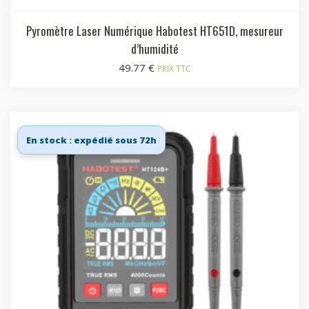
Pyromètre Laser Numérique Habotest HT651D, mesureur
d’humidité
49.77
€
PRIX TTC
En stock : expédié sous 72h