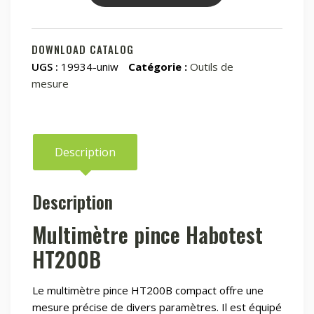
Multimètre
numérique
pince
DOWNLOAD CATALOG
Habotest
UGS :
19934-uniw
Catégorie :
Outils de
HT200B
mesure
Description
Description
Multimètre pince Habotest
HT200B
Le multimètre pince HT200B compact offre une
mesure précise de divers paramètres. Il est équipé