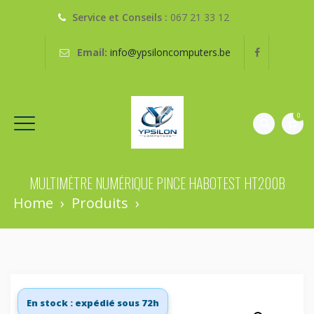
Service et Conseils :
067 21 33 12
Email:
info@ypsiloncomputers.be
0
MULTIMÈTRE NUMÉRIQUE PINCE HABOTEST HT200B
Home
›
Produits
›
Multimètre Numérique
Pince Habotest HT200B
En stock : expédié sous 72h