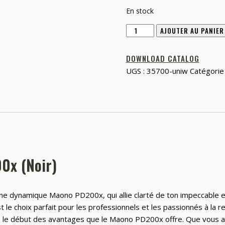
En stock
quantité
AJOUTER AU PANIER
de
Microphone
DOWNLOAD CATALOG
Dynamique
UGS :
35700-uniw
Catégorie
Maono
PD200x
(noir)
0x (Noir)
ne dynamique Maono PD200x, qui allie clarté de ton impeccable 
e choix parfait pour les professionnels et les passionnés à la re
 que le début des avantages que le Maono PD200x offre. Que vous 