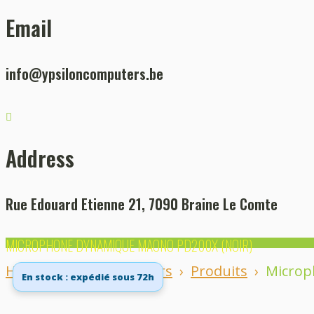
Email
info@ypsiloncomputers.be
Address
Rue Edouard Etienne 21, 7090 Braine Le Comte
MICROPHONE DYNAMIQUE MAONO PD200X (NOIR)
Home
Ypsilon Computers
›
Produits
›
Microp
En stock : expédié sous 72h