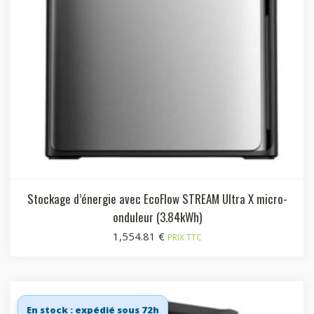
Stockage d’énergie avec EcoFlow STREAM Ultra X micro-
onduleur (3.84kWh)
1,554.81
€
PRIX TTC
En stock : expédié sous 72h