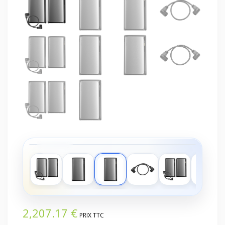
‹
›
2,207.17
€
PRIX TTC