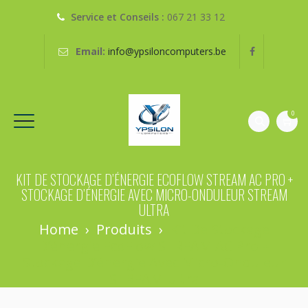
Service et Conseils :
067 21 33 12
Email:
info@ypsiloncomputers.be
0
KIT DE STOCKAGE D’ÉNERGIE ECOFLOW STREAM AC PRO +
STOCKAGE D’ÉNERGIE AVEC MICRO-ONDULEUR STREAM
ULTRA
Home
›
Produits
›
Kit De Stockage
D’énergie EcoFlow STREAM AC Pro +
Stockage D’énergie Avec Micro-Onduleur
STREAM Ultra