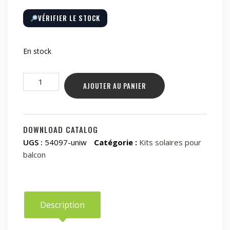
VÉRIFIER LE STOCK
En stock
quantité
AJOUTER AU PANIER
de
Kit
de
stockage
DOWNLOAD CATALOG
d'énergie
UGS :
54097-uniw
Catégorie :
Kits solaires pour
EcoFlow
balcon
STREAM
AC
Pro
+
Description
Stockage
d'énergie