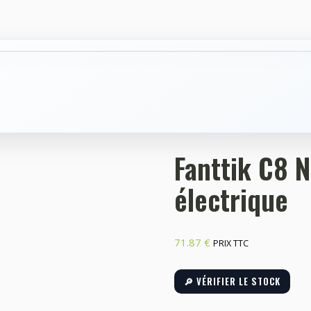
Fanttik C8 
électrique
71.87
€
PRIX TTC
🔎 VÉRIFIER LE STOCK