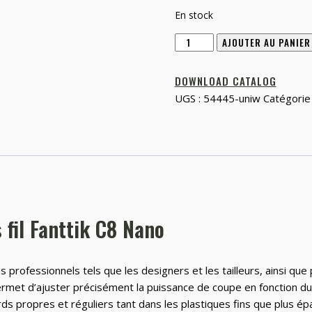
En stock
quantité
AJOUTER AU PANIER
de
Fanttik
DOWNLOAD CATALOG
C8
UGS :
54445-uniw
Catégorie
Nano
machine
de
découpe
électrique
fil Fanttik C8 Nano
es professionnels tels que les designers et les tailleurs, ainsi que
permet d’ajuster précisément la puissance de coupe en fonction du 
ds propres et réguliers tant dans les plastiques fins que plus épa