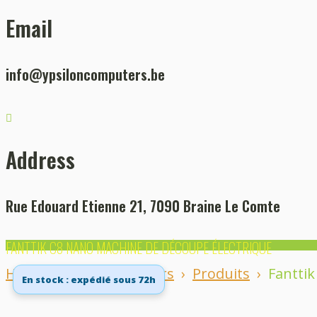
Email
info@ypsiloncomputers.be
Address
Rue Edouard Etienne 21, 7090 Braine Le Comte
FANTTIK C8 NANO MACHINE DE DÉCOUPE ÉLECTRIQUE
Home
Ypsilon Computers
›
Produits
›
Fantti
En stock : expédié sous 72h