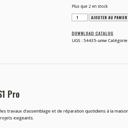
Plus que 2 en stock
quantité
AJOUTER AU PANIER
de
Ensemble
DOWNLOAD CATALOG
de
UGS :
54435-uniw
Catégorie
tournevis
électrique
Fanttik
S1
Pro
S1 Pro
r les travaux d’assemblage et de réparation quotidiens à la maiso
projets exigeants.