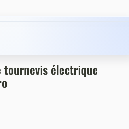
›
 tournevis électrique
ro