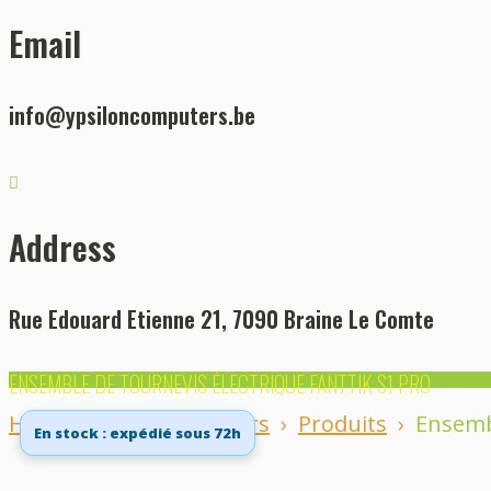
Email
info@ypsiloncomputers.be
Address
Rue Edouard Etienne 21, 7090 Braine Le Comte
ENSEMBLE DE TOURNEVIS ÉLECTRIQUE FANTTIK S1 PRO
Home
Ypsilon Computers
›
Produits
›
Ensembl
En stock : expédié sous 72h