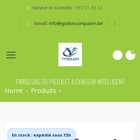
Service et Conseils :
067 21 33 12
Email:
info@ypsiloncomputers.be
0
FNIRSI SAG-55 PISTOLET À CHALEUR INTELLIGENT
Home
›
Produits
›
FNIRSI SAG-55 Pistolet À
Chaleur Intelligent
En stock : expédié sous 72h