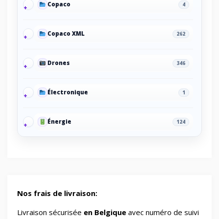
Copaco
4
Copaco XML
262
Drones
346
Électronique
1
Énergie
124
Energy/Off-grid power supply
2
Gaming/Speakers
1
Nos frais de livraison:
GSM Accessories/Tempered glass and
Livraison sécurisée
en Belgique
avec numéro de suivi
1
screen protectors/For smartwatches