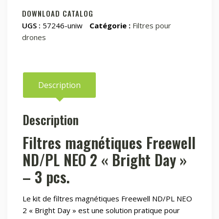
Magnétiques
DOWNLOAD CATALOG
ND/PL
UGS :
57246-uniw
Catégorie :
Filtres pour
NEO
drones
2
"Bright
Day"
–
Description
3
pcs.
Description
Filtres magnétiques Freewell
ND/PL NEO 2 « Bright Day »
– 3 pcs.
Le kit de filtres magnétiques Freewell ND/PL NEO
2 « Bright Day » est une solution pratique pour