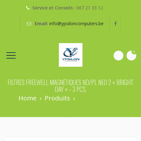
Service et Conseils :
067 21 33 12
Email:
info@ypsiloncomputers.be
0
FILTRES FREEWELL MAGNÉTIQUES ND/PL NEO 2 « BRIGHT
DAY » – 3 PCS.
Home
›
Produits
›
Filtres Freewell
Magnétiques ND/PL NEO 2 « Bright Day » – 3
Pcs.