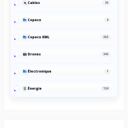
Cables
36
Copaco
4
Copaco XML
262
Drones
346
Électronique
1
Énergie
124
Energy/Off-grid power supply
2
Gaming/Speakers
1