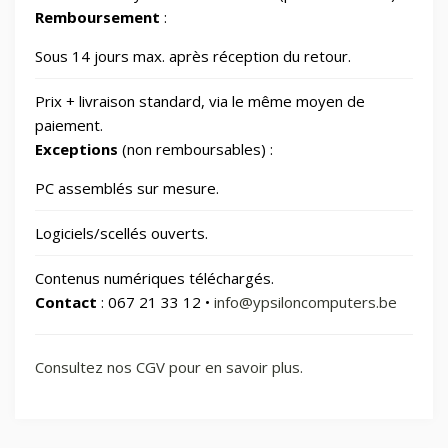
Remboursement
:
Sous 14 jours max. après réception du retour.
Smart Home/Lighting/Lighting fixtures
1
Prix + livraison standard, via le même moyen de
Smartphones & Tablets
paiement.
Exceptions
(non remboursables) :
Sports & Loisirs
182
PC assemblés sur mesure.
Logiciels/scellés ouverts.
Vélos & Trottinettes
Contenus numériques téléchargés.
Contact
: 067 21 33 12 •
info@ypsiloncomputers.be
Consultez nos CGV pour en savoir plus.