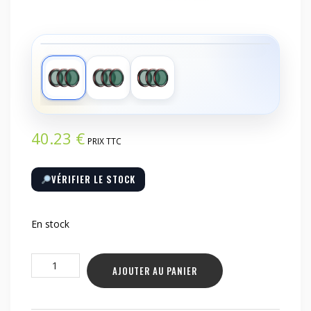
‹
›
40.23
€
PRIX TTC
VÉRIFIER LE STOCK
En stock
quantité
AJOUTER AU PANIER
de
Filtres
Freewell