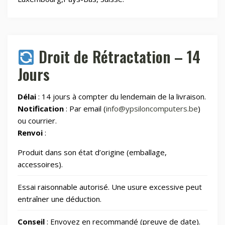
Maison & Cuisine
265
Maison connectée
605
Droit de Rétractation – 14
Jours
Maman et bébé
Délai
: 14 jours à compter du lendemain de la livraison.
Montres & Rings
100
Notification
: Par email (
info@ypsiloncomputers.be
)
ou courrier.
Renvoi
:
Outdoor
248
Produit dans son état d’origine (emballage,
Outillage
328
accessoires).
Essai raisonnable autorisé. Une usure excessive peut
Photos et Caméras
797
entraîner une déduction.
Conseil
: Envoyez en recommandé (preuve de date).
Santé et beauté
66