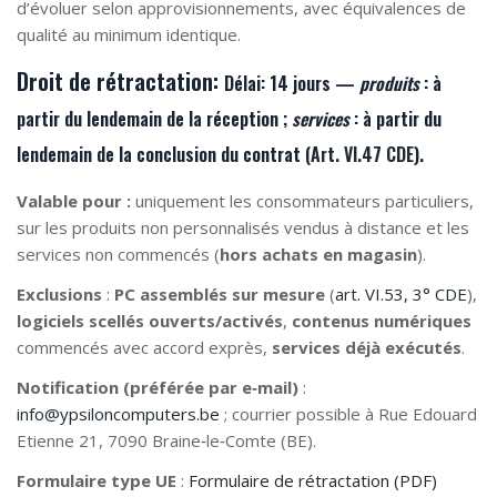
d’évoluer selon approvisionnements, avec équivalences de
qualité au minimum identique.
Droit de rétractation:
Délai:
14 jours —
produits
: à
partir du lendemain de la
réception
;
services
: à partir du
lendemain de la
conclusion du contrat
(
Art. VI.47 CDE
).
Valable pour :
uniquement les consommateurs particuliers,
sur les produits non personnalisés vendus à distance et les
services non commencés (
hors achats en magasin
).
Exclusions
:
PC assemblés sur mesure
(
art. VI.53, 3° CDE
),
logiciels scellés ouverts/activés
,
contenus numériques
commencés avec accord exprès,
services déjà exécutés
.
Notification (préférée par e‑mail)
:
info@ypsiloncomputers.be
; courrier possible à Rue Edouard
Etienne 21, 7090 Braine‑le‑Comte (BE).
Formulaire type UE
:
Formulaire de rétractation (PDF)