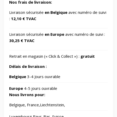
Nos frais de livraison:
GSM Accessories/Tempered glass and
Livraison sécurisée
en Belgique
avec numéro de suivi
1
screen protectors/For smartwatches
:
12,10 € TVAC
Impression 3D
370
Livraison sécurisée
en Europe
avec numéro de suivi :
30,25 € TVAC
Informatique
730
Retrait en magasin (« Click & Collect ») :
gratuit
IT Accessories/Monitor stands
6
Délais de livraison :
Jardin
Belgique
3-4 Jours ouvrable
69
Europe
4-5 jours ouvrable
Jouets
8
Nous livrons pour:
Belgique, France,Liechtenstein,
Laser graveurs et découpeuses
55
Luxembourg,Pays-Bas, Suisse.