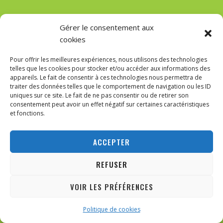
11 mai 2026
Gérer le consentement aux
LA CONSCIENCE DE LA BELGIQUE EST-ELLE À VENDRE À
cookies
ANKARA ?
Pour offrir les meilleures expériences, nous utilisons des technologies
telles que les cookies pour stocker et/ou accéder aux informations des
20 mars 2026
appareils. Le fait de consentir à ces technologies nous permettra de
GUIDE COMPLET : PWM & RÉGLAGE DES VENTILATEURS DANS
traiter des données telles que le comportement de navigation ou les ID
LE BIOS
uniques sur ce site. Le fait de ne pas consentir ou de retirer son
consentement peut avoir un effet négatif sur certaines caractéristiques
et fonctions.
30 novembre 2025
DE NICÉE À CONSTANTINOPLE : L’HÉRITAGE MONOTHÉISTE
D’ARIUS, LE SIÈCLE ARIEN ET LA CONSTRUCTION DE LA
ACCEPTER
DOCTRINE TRINITAIRE
REFUSER
Contactez-nous!
VOIR LES PRÉFÉRENCES
ABONNEZ-VOUS
Politique de cookies
21 Rue Edouard Etienne,