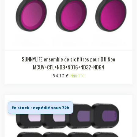
SUNNYLIFE ensemble de six filtres pour DJI Neo
MCUV+CPL+ND8+ND16+ND32+ND64
34.12
€
PRIX TTC
En stock : expédié sous 72h