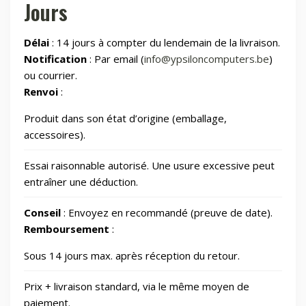
Jours
Maman et bébé
Délai
: 14 jours à compter du lendemain de la livraison.
Montres & Rings
100
Notification
: Par email (
info@ypsiloncomputers.be
)
ou courrier.
Renvoi
:
Outdoor
248
Produit dans son état d’origine (emballage,
Outillage
328
accessoires).
Essai raisonnable autorisé. Une usure excessive peut
Photos et Caméras
797
entraîner une déduction.
Conseil
: Envoyez en recommandé (preuve de date).
Santé et beauté
65
Remboursement
:
Sous 14 jours max. après réception du retour.
Smart Home/Lighting/Lighting fixtures
1
Prix + livraison standard, via le même moyen de
Smartphones & Tablets
paiement.