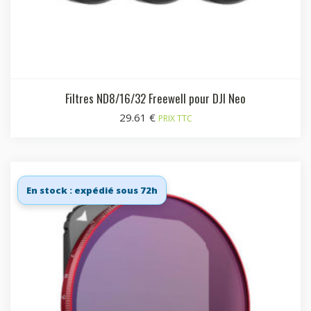
Filtres ND8/16/32 Freewell pour DJI Neo
29.61
€
PRIX TTC
En stock : expédié sous 72h