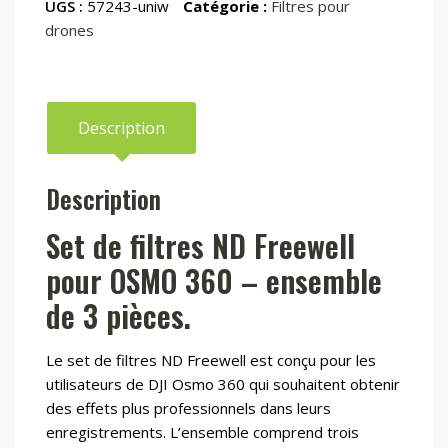
pour
UGS :
57243-uniw
Catégorie :
Filtres pour
OSMO
drones
360
–
pack
de
Description
3
Description
Set de filtres ND Freewell
pour OSMO 360 – ensemble
de 3 pièces.
Le set de filtres ND Freewell est conçu pour les
utilisateurs de DJI Osmo 360 qui souhaitent obtenir
des effets plus professionnels dans leurs
enregistrements. L’ensemble comprend trois