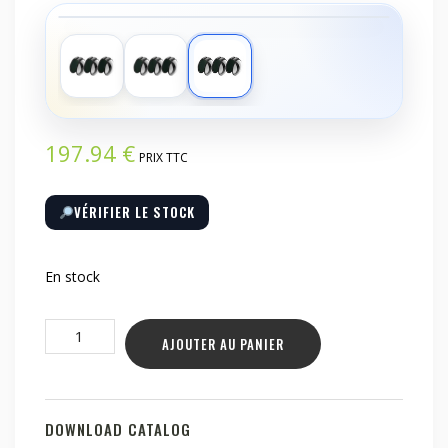
‹
›
197.94
€
PRIX TTC
VÉRIFIER LE STOCK
En stock
quantité
AJOUTER AU PANIER
de
Filtre
ND
Freewell
DOWNLOAD CATALOG