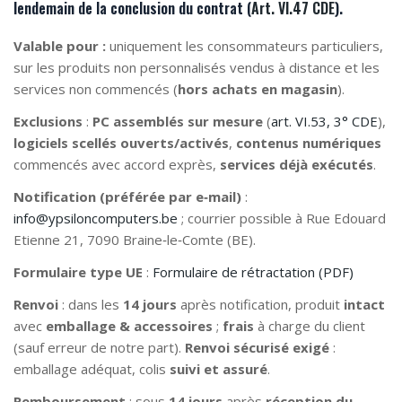
lendemain de la
conclusion du contrat
(
Art. VI.47 CDE
).
Valable pour :
uniquement les consommateurs particuliers,
sur les produits non personnalisés vendus à distance et les
services non commencés (
hors achats en magasin
).
Exclusions
:
PC assemblés sur mesure
(
art. VI.53, 3° CDE
),
logiciels scellés ouverts/activés
,
contenus numériques
commencés avec accord exprès,
services déjà exécutés
.
Notification (préférée par e‑mail)
:
info@ypsiloncomputers.be
; courrier possible à Rue Edouard
Etienne 21, 7090 Braine‑le‑Comte (BE).
Formulaire type UE
:
Formulaire de rétractation (PDF)
Renvoi
: dans les
14 jours
après notification, produit
intact
avec
emballage & accessoires
;
frais
à charge du client
(sauf erreur de notre part).
Renvoi sécurisé exigé
:
emballage adéquat, colis
suivi et assuré
.
Remboursement
: sous
14 jours
après
réception du