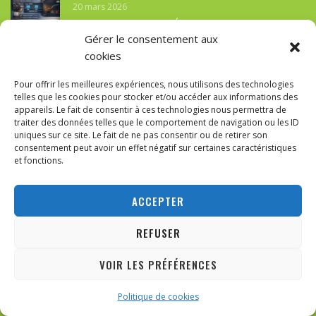
20 mars 2026
GUIDE COMPLET : PWM & RÉGLAGE DES VENTILATEURS DANS
Gérer le consentement aux
LE BIOS
cookies
30 novembre 2025
Pour offrir les meilleures expériences, nous utilisons des technologies
DE NICÉE À CONSTANTINOPLE : L’HÉRITAGE MONOTHÉISTE
telles que les cookies pour stocker et/ou accéder aux informations des
D’ARIUS, LE SIÈCLE ARIEN ET LA CONSTRUCTION DE LA
appareils. Le fait de consentir à ces technologies nous permettra de
DOCTRINE TRINITAIRE
traiter des données telles que le comportement de navigation ou les ID
uniques sur ce site. Le fait de ne pas consentir ou de retirer son
consentement peut avoir un effet négatif sur certaines caractéristiques
et fonctions.
Contactez-nous!
ACCEPTER
21 Rue Edouard Etienne,
REFUSER
7090 Braine Le Comte
VOIR LES PRÉFÉRENCES
info@ypsiloncomputers.be
ABONNEZ-VOUS
+32 (0)67-21-33-12
Politique de cookies