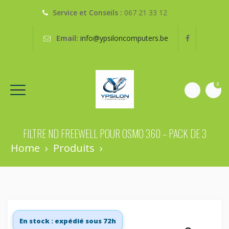
Service et Conseils :
067 21 33 12
Email:
info@ypsiloncomputers.be
0
FILTRE ND FREEWELL POUR OSMO 360 – PACK DE 3
Home
›
Produits
›
Filtre ND Freewell Pour
OSMO 360 – Pack De 3
En stock : expédié sous 72h