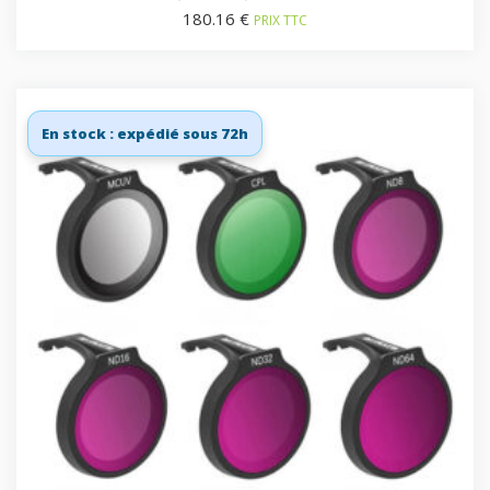
180.16
€
PRIX TTC
En stock : expédié sous 72h