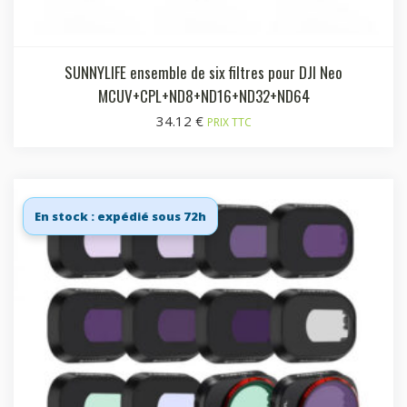
SUNNYLIFE ensemble de six filtres pour DJI Neo
MCUV+CPL+ND8+ND16+ND32+ND64
34.12
€
PRIX TTC
En stock : expédié sous 72h