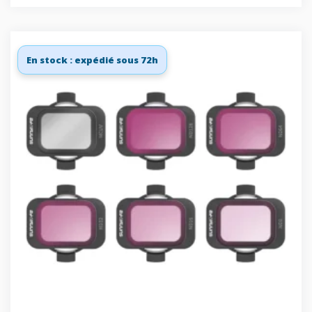
En stock : expédié sous 72h