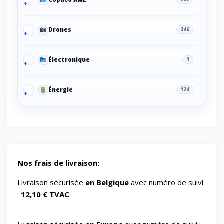
Drones
346
Électronique
1
Énergie
124
Energy/Off-grid power supply
2
Gaming/Speakers
1
Nos frais de livraison:
GSM Accessories/Tempered glass and
Livraison sécurisée
en Belgique
avec numéro de suivi
1
screen protectors/For smartwatches
:
12,10 € TVAC
Impression 3D
370