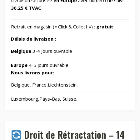
Livraison sécurisée
en Europe
avec numéro de suivi :
30,25 € TVAC
Informatique
730
Retrait en magasin (« Click & Collect ») :
gratuit
IT Accessories/Monitor stands
6
Délais de livraison :
Jardin
Belgique
3-4 Jours ouvrable
69
Europe
4-5 jours ouvrable
Jouets
8
Nous livrons pour:
Belgique, France,Liechtenstein,
Laser graveurs et découpeuses
55
Luxembourg,Pays-Bas, Suisse.
Maison & Cuisine
265
Maison connectée
605
Droit de Rétractation – 14