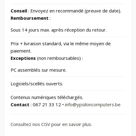
Conseil
: Envoyez en recommandé (preuve de date).
Santé et beauté
65
Remboursement
:
Sous 14 jours max. après réception du retour.
Smart Home/Lighting/Lighting fixtures
1
Prix + livraison standard, via le même moyen de
Smartphones & Tablets
paiement.
Exceptions
(non remboursables) :
Sports & Loisirs
182
PC assemblés sur mesure.
Logiciels/scellés ouverts.
Vélos & Trottinettes
Contenus numériques téléchargés.
Contact
: 067 21 33 12 •
info@ypsiloncomputers.be
Consultez nos CGV pour en savoir plus.