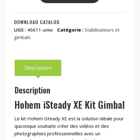
Stabilisateur
Hohem
iSteady
DOWNLOAD CATALOG
XE
UGS :
46611-uniw
Catégorie :
Stabilisateurs et
Kit
gimbals
Description
Description
Hohem iSteady XE Kit Gimbal
Le kit Hohem iSteady XE est la solution idéale pour
quiconque souhaite créer des vidéos et des
photographies professionnelles avec un