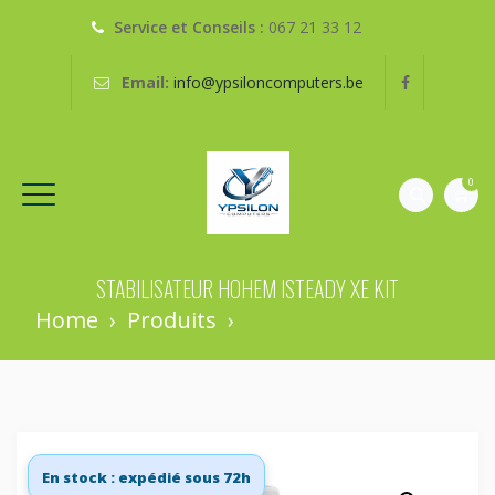
Service et Conseils :
067 21 33 12
Email:
info@ypsiloncomputers.be
0
STABILISATEUR HOHEM ISTEADY XE KIT
Home
›
Produits
›
Stabilisateur Hohem
ISteady XE Kit
En stock : expédié sous 72h