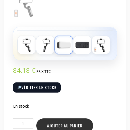
‹
›
84.18
€
PRIX TTC
VÉRIFIER LE STOCK
En stock
quantité
AJOUTER AU PANIER
de