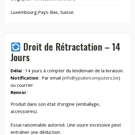
Laser graveurs et découpeuses
55
Luxembourg,Pays-Bas, Suisse.
Maison & Cuisine
265
Maison connectée
605
Droit de Rétractation – 14
Jours
Maman et bébé
Délai
: 14 jours à compter du lendemain de la livraison.
Montres & Rings
100
Notification
: Par email (
info@ypsiloncomputers.be
)
ou courrier.
Renvoi
:
Outdoor
248
Produit dans son état d’origine (emballage,
Outillage
328
accessoires).
Essai raisonnable autorisé. Une usure excessive peut
Photos et Caméras
797
entraîner une déduction.