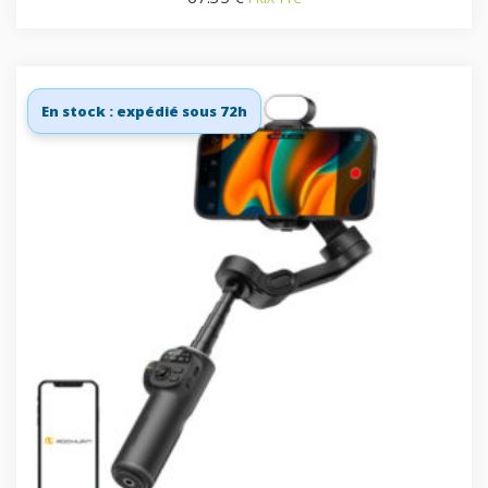
En stock : expédié sous 72h