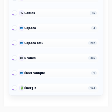
Cables
36
Copaco
4
Copaco XML
262
Drones
346
Électronique
1
Énergie
124
Energy/Off-grid power supply
2