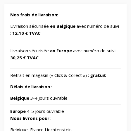
Gaming/Speakers
1
Nos frais de livraison:
GSM Accessories/Tempered glass and
Livraison sécurisée
en Belgique
avec numéro de suivi
1
screen protectors/For smartwatches
:
12,10 € TVAC
Impression 3D
370
Livraison sécurisée
en Europe
avec numéro de suivi :
30,25 € TVAC
Informatique
730
Retrait en magasin (« Click & Collect ») :
gratuit
IT Accessories/Monitor stands
6
Délais de livraison :
Jardin
Belgique
3-4 Jours ouvrable
69
Europe
4-5 jours ouvrable
Jouets
8
Nous livrons pour:
Belgique, France,Liechtenstein,