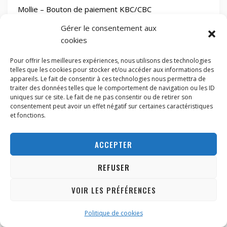
Mollie – Bouton de paiement KBC/CBC
Gérer le consentement aux
Mollie – Bouton de paiement Belfius
cookies
Pour offrir les meilleures expériences, nous utilisons des technologies
Mollie – iDEAL
telles que les cookies pour stocker et/ou accéder aux informations des
appareils. Le fait de consentir à ces technologies nous permettra de
traiter des données telles que le comportement de navigation ou les ID
uniques sur ce site. Le fait de ne pas consentir ou de retirer son
consentement peut avoir un effet négatif sur certaines caractéristiques
et fonctions.
Besoin d'un conseil
ACCEPTER
Appelez-nous: 067 21 33 12
REFUSER
Mentions légales & Droit de rétractation
VOIR LES PRÉFÉRENCES
ABONNEZ-VOUS
Politique de cookies
Photos non contractuelles
– Visuels fournis à titre