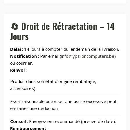
🏠
Maison connectée
605
🔄 Droit de Rétractation – 14
Jours
📂
Maman et bébé
Délai
: 14 jours à compter du lendemain de la livraison.
⌚
Montres & Rings
100
Notification
: Par email (
info@ypsiloncomputers.be
)
ou courrier.
📂
Renvoi
:
Outdoor
248
Produit dans son état d’origine (emballage,
📂
Outillage
328
accessoires).
Essai raisonnable autorisé. Une usure excessive peut
📷
Photos et Caméras
797
entraîner une déduction.
Conseil
: Envoyez en recommandé (preuve de date).
📂
Santé et beauté
66
Remboursement
: