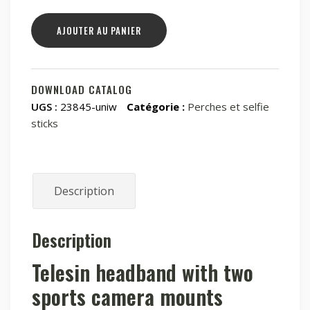
quantité
AJOUTER AU PANIER
de
Bandeau
Telesin
avec
DOWNLOAD CATALOG
deux
UGS :
23845-uniw
Catégorie :
Perches et selfie
supports
sticks
de
caméra
sportive
(GP-
Description
HMS-
T06)
Description
Telesin headband with two
sports camera mounts