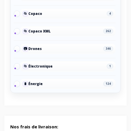
📂
Copaco
4
📂
Copaco XML
262
📷
Drones
346
📂
Électronique
1
🔋
Énergie
124
🔋
Energy/Off-grid power supply
2
🎮
Gaming/Speakers
1
Nos frais de livraison: