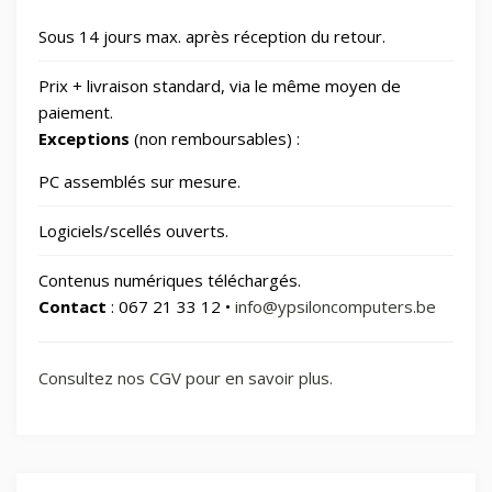
🏠
Sous 14 jours max. après réception du retour.
Smart Home/Lighting/Lighting fixtures
1
Prix + livraison standard, via le même moyen de
📱
Smartphones & Tablets
paiement.
Exceptions
(non remboursables) :
📂
Sports & Loisirs
182
PC assemblés sur mesure.
Logiciels/scellés ouverts.
📂
Vélos & Trottinettes
Contenus numériques téléchargés.
Contact
: 067 21 33 12 •
info@ypsiloncomputers.be
Consultez nos CGV pour en savoir plus.