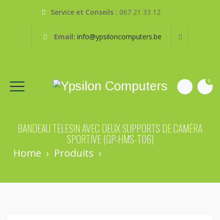
Service et Conseils :
067 21 33 12
Email:
info@ypsiloncomputers.be
0
BANDEAU TELESIN AVEC DEUX SUPPORTS DE CAMÉRA
SPORTIVE (GP-HMS-T06)
Home
›
Produits
›
Bandeau Telesin Avec
Deux Supports De Caméra Sportive (GP-
HMS-T06)