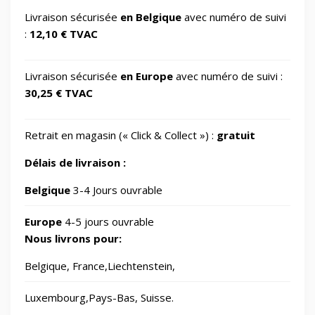
GSM Accessories/Tempered glass and
Livraison sécurisée
en Belgique
avec numéro de suivi
📱
1
screen protectors/For smartwatches
:
12,10 € TVAC
📂
Impression 3D
370
Livraison sécurisée
en Europe
avec numéro de suivi :
30,25 € TVAC
📂
Informatique
730
Retrait en magasin (« Click & Collect ») :
gratuit
🖥️
IT Accessories/Monitor stands
6
Délais de livraison :
📂
Jardin
Belgique
3-4 Jours ouvrable
69
Europe
4-5 jours ouvrable
🧸
Jouets
8
Nous livrons pour:
Belgique, France,Liechtenstein,
📂
Laser graveurs et découpeuses
55
Luxembourg,Pays-Bas, Suisse.
🏠
Maison & Cuisine
265