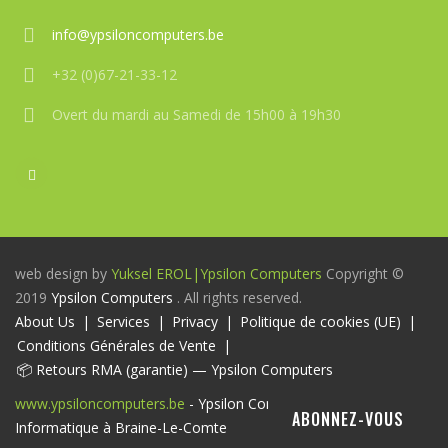
info@ypsiloncomputers.be
+32 (0)67-21-33-12
Overt du mardi au Samedi de 15h00 à 19h30
web design by
Yuksel EROL|
Ypsilon Computers
Copyright ©
2019
Ypsilon Computers
. All rights reserved.
About Us
Services
Privacy
Politique de cookies (UE)
Conditions Générales de Vente
📦 Retours RMA (garantie) — Ypsilon Computers
www.ypsiloncomputers.be
- Ypsilon Computers-Magasin
ABONNEZ-VOUS
Informatique à Braine-Le-Comte