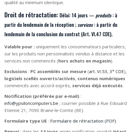
qualité au minimum identique.
Droit de rétractation:
Délai:
14 jours —
produits
: à
partir du lendemain de la
réception
;
services
: à partir du
lendemain de la
conclusion du contrat
(
Art. VI.47 CDE
).
Valable pour :
uniquement les consommateurs particuliers,
sur les produits non personnalisés vendus à distance et les
services non commencés (
hors achats en magasin
).
Exclusions
:
PC assemblés sur mesure
(
art. VI.53, 3° CDE
),
logiciels scellés ouverts/activés
,
contenus numériques
commencés avec accord exprès,
services déjà exécutés
.
Notification (préférée par e‑mail)
:
info@ypsiloncomputers.be
; courrier possible à Rue Edouard
Etienne 21, 7090 Braine‑le‑Comte (BE).
Formulaire type UE
:
Formulaire de rétractation (PDF)
Renvoi
: dans les
14 jours
après notification, produit
intact