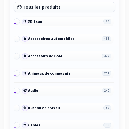
📦 Tous les produits
📂
3D Scan
34
📱
Accessoires automobiles
135
📱
Accessoirs de GSM
472
📂
Animaux de compagnie
211
🎧
Audio
240
📂
Bureau et travail
59
🔌
Cables
36