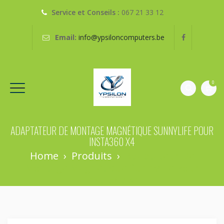
Service et Conseils :
067 21 33 12
Email:
info@ypsiloncomputers.be
0
ADAPTATEUR DE MONTAGE MAGNÉTIQUE SUNNYLIFE POUR
INSTA360 X4
Home
›
Produits
›
Adaptateur De
Montage Magnétique Sunnylife Pour
Insta360 X4