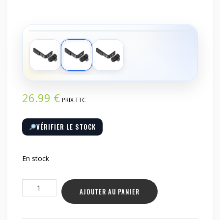
‹
›
26.99
€
PRIX TTC
VÉRIFIER LE STOCK
En stock
quantité
AJOUTER AU PANIER
de
Adaptateur
de