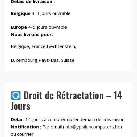
Délais de livraison :
Jardin
Belgique
3-4 Jours ouvrable
69
Europe
4-5 jours ouvrable
Jouets
8
Nous livrons pour:
Belgique, France,Liechtenstein,
Laser graveurs et découpeuses
55
Luxembourg,Pays-Bas, Suisse.
Maison & Cuisine
265
Maison connectée
605
Droit de Rétractation – 14
Jours
Maman et bébé
Délai
: 14 jours à compter du lendemain de la livraison.
Montres & Rings
100
Notification
: Par email (
info@ypsiloncomputers.be
)
ou courrier.