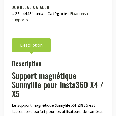
montage
DOWNLOAD CATALOG
magnétique
UGS :
44431-uniw
Catégorie :
Fixations et
Sunnylife
supports
pour
Insta360
X4
Description
Description
Support magnétique
Sunnylife pour Insta360 X4 /
X5
Le support magnétique Sunnylife X4-ZJ826 est
l’accessoire parfait pour les utilisateurs de caméras