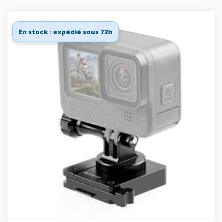
En stock : expédié sous 72h