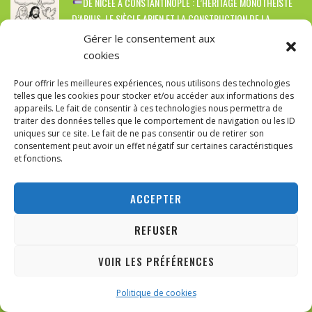
DE NICÉE À CONSTANTINOPLE : L’HÉRITAGE MONOTHÉISTE
D’ARIUS, LE SIÈCLE ARIEN ET LA CONSTRUCTION DE LA
DOCTRINE TRINITAIRE
Gérer le consentement aux
cookies
Contactez-nous!
Pour offrir les meilleures expériences, nous utilisons des technologies
telles que les cookies pour stocker et/ou accéder aux informations des
appareils. Le fait de consentir à ces technologies nous permettra de
traiter des données telles que le comportement de navigation ou les ID
21 Rue Edouard Etienne,
uniques sur ce site. Le fait de ne pas consentir ou de retirer son
consentement peut avoir un effet négatif sur certaines caractéristiques
7090 Braine Le Comte
et fonctions.
info@ypsiloncomputers.be
ACCEPTER
+32 (0)67-21-33-12
REFUSER
Overt du mardi au Samedi de 15h00 à 19h30
VOIR LES PRÉFÉRENCES
ABONNEZ-VOUS
Politique de cookies