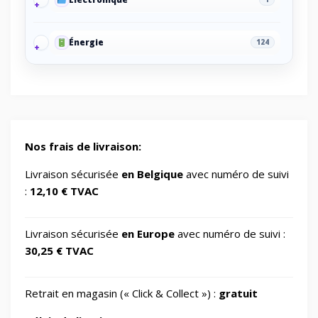
Énergie
124
Energy/Off-grid power supply
2
Gaming/Speakers
1
Nos frais de livraison:
GSM Accessories/Tempered glass and
Livraison sécurisée
en Belgique
avec numéro de suivi
1
screen protectors/For smartwatches
:
12,10 € TVAC
Impression 3D
370
Livraison sécurisée
en Europe
avec numéro de suivi :
30,25 € TVAC
Informatique
730
Retrait en magasin (« Click & Collect ») :
gratuit
IT Accessories/Monitor stands
6