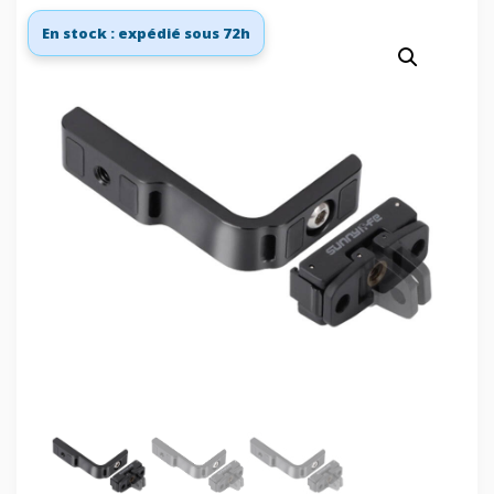
En stock : expédié sous 72h