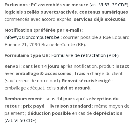
Exclusions
:
PC assemblés sur mesure
(
art. VI.53, 3° CDE
),
logiciels scellés ouverts/activés
,
contenus numériques
commencés avec accord exprès,
services déjà exécutés
.
Notification (préférée par e‑mail)
:
info@ypsiloncomputers.be
; courrier possible à Rue Edouard
Etienne 21, 7090 Braine‑le‑Comte (BE).
Formulaire type UE
:
Formulaire de rétractation (PDF)
Renvoi
: dans les
14 jours
après notification, produit
intact
avec
emballage & accessoires
;
frais
à charge du client
(sauf erreur de notre part).
Renvoi sécurisé exigé
:
emballage adéquat, colis
suivi et assuré
.
Remboursement
: sous
14 jours
après
réception du
retour
;
prix payé + livraison standard
; même moyen de
paiement ;
déduction possible
en cas de
dépréciation
(
Art. VI.50 CDE
).