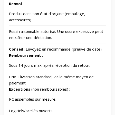
Renvoi
:
Outdoor
248
Produit dans son état d’origine (emballage,
Outillage
328
accessoires).
Essai raisonnable autorisé. Une usure excessive peut
Photos et Caméras
797
entraîner une déduction.
Conseil
: Envoyez en recommandé (preuve de date).
Santé et beauté
65
Remboursement
:
Sous 14 jours max. après réception du retour.
Smart Home/Lighting/Lighting fixtures
1
Prix + livraison standard, via le même moyen de
Smartphones & Tablets
paiement.
Exceptions
(non remboursables) :
Sports & Loisirs
182
PC assemblés sur mesure.
Logiciels/scellés ouverts.
Vélos & Trottinettes