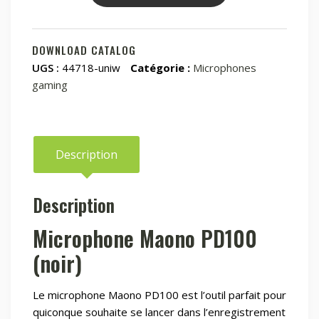
Maono
PD100
Microphone
DOWNLOAD CATALOG
Noir
UGS :
44718-uniw
Catégorie :
Microphones
gaming
Description
Description
Microphone Maono PD100
(noir)
Le microphone Maono PD100 est l’outil parfait pour
quiconque souhaite se lancer dans l’enregistrement