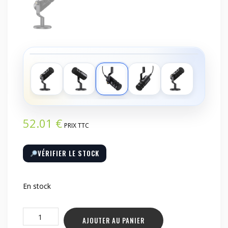
‹
›
52.01
€
PRIX TTC
VÉRIFIER LE STOCK
En stock
quantité
AJOUTER AU PANIER
de