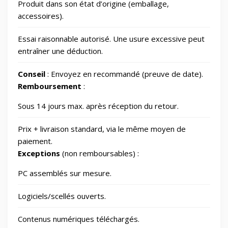
Produit dans son état d’origine (emballage,
Outillage
328
accessoires).
Essai raisonnable autorisé. Une usure excessive peut
Photos et Caméras
797
entraîner une déduction.
Conseil
: Envoyez en recommandé (preuve de date).
Santé et beauté
65
Remboursement
:
Sous 14 jours max. après réception du retour.
Smart Home/Lighting/Lighting fixtures
1
Prix + livraison standard, via le même moyen de
Smartphones & Tablets
paiement.
Exceptions
(non remboursables) :
Sports & Loisirs
182
PC assemblés sur mesure.
Logiciels/scellés ouverts.
Vélos & Trottinettes
Contenus numériques téléchargés.