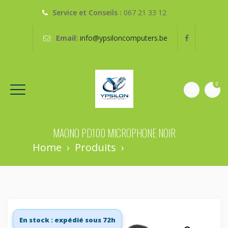
Service et Conseils :
067 21 33 12
Email:
info@ypsiloncomputers.be
0
MAONO PD100 MICROPHONE NOIR
Home
›
Produits
›
Maono PD100
Microphone Noir
En stock : expédié sous 72h