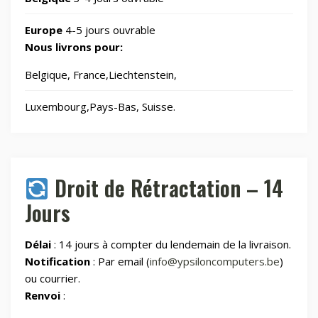
Europe
4-5 jours ouvrable
Jouets
8
Nous livrons pour:
Belgique, France,Liechtenstein,
Laser graveurs et découpeuses
55
Luxembourg,Pays-Bas, Suisse.
Maison & Cuisine
264
Maison connectée
605
Droit de Rétractation – 14
Jours
Maman et bébé
Délai
: 14 jours à compter du lendemain de la livraison.
Montres & Rings
100
Notification
: Par email (
info@ypsiloncomputers.be
)
ou courrier.
Renvoi
:
Outdoor
248