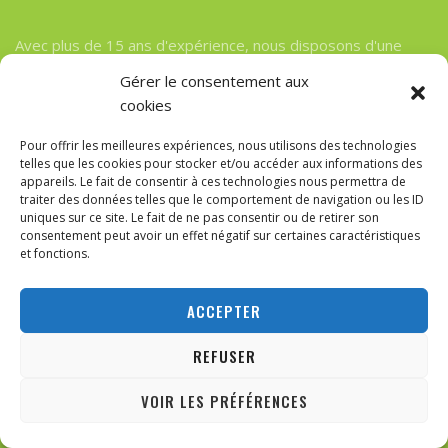
Avec plus de 15 ans d'expérience, nous disposons d'une
très bonne force en matière de technologie web et d'outils
Gérer le consentement aux
innovants internet.
cookies
Pour offrir les meilleures expériences, nous utilisons des technologies
Quick Links
telles que les cookies pour stocker et/ou accéder aux informations des
appareils. Le fait de consentir à ces technologies nous permettra de
traiter des données telles que le comportement de navigation ou les ID
uniques sur ce site. Le fait de ne pas consentir ou de retirer son
Articles politiques
consentement peut avoir un effet négatif sur certaines caractéristiques
et fonctions.
Astuces & Conseils
Débats sur la religion
ACCEPTER
Dini Tartışmalar
REFUSER
Logiciels Gratuits
Mes recettes favorites
VOIR LES PRÉFÉRENCES
ABONNEZ-VOUS
Nos Evaluations