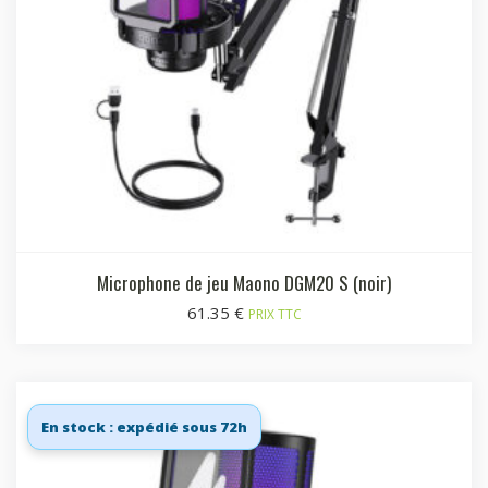
Microphone de jeu Maono DGM20 S (noir)
61.35
€
PRIX TTC
En stock : expédié sous 72h