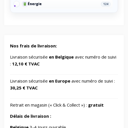
Énergie
124
Energy/Off-grid power supply
2
Gaming/Speakers
1
Nos frais de livraison:
GSM Accessories/Tempered glass and
Livraison sécurisée
en Belgique
avec numéro de suivi
1
screen protectors/For smartwatches
:
12,10 € TVAC
Impression 3D
370
Livraison sécurisée
en Europe
avec numéro de suivi :
30,25 € TVAC
Informatique
729
Retrait en magasin (« Click & Collect ») :
gratuit
IT Accessories/Monitor stands
6
Délais de livraison :
Jardin
Belgique
3-4 Jours ouvrable
69