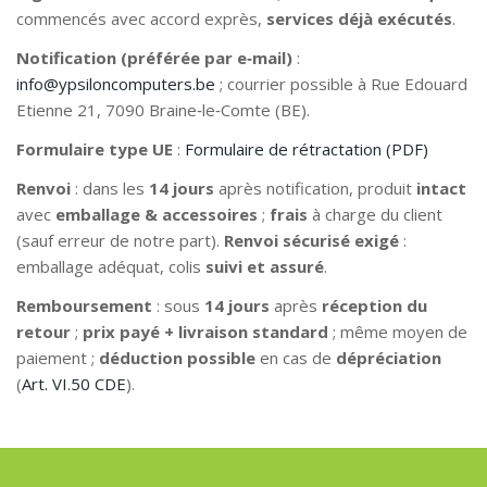
commencés avec accord exprès,
services déjà exécutés
.
Notification (préférée par e‑mail)
:
info@ypsiloncomputers.be
; courrier possible à Rue Edouard
Etienne 21, 7090 Braine‑le‑Comte (BE).
Formulaire type UE
:
Formulaire de rétractation (PDF)
Renvoi
: dans les
14 jours
après notification, produit
intact
avec
emballage & accessoires
;
frais
à charge du client
(sauf erreur de notre part).
Renvoi sécurisé exigé
:
emballage adéquat, colis
suivi et assuré
.
Remboursement
: sous
14 jours
après
réception du
retour
;
prix payé + livraison standard
; même moyen de
paiement ;
déduction possible
en cas de
dépréciation
(
Art. VI.50 CDE
).