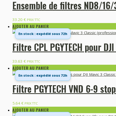
Ensemble de filtres ND8/16/
33.20
€
PRIX TTC
AJOUTER AU PANIER
En stock : expédié sous 72h
Filtre CPL PGYTECH pour DJI 
33.63
€
PRIX TTC
AJOUTER AU PANIER
En stock : expédié sous 72h
Filtre PGYTECH VND 6-9 stops
5.64
€
PRIX TTC
AJOUTER AU PANIER