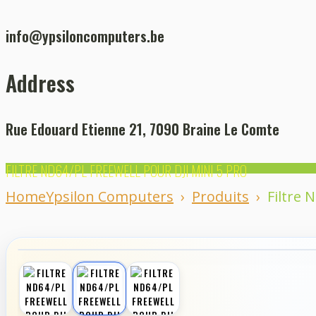
info@ypsiloncomputers.be
Address
Rue Edouard Etienne 21, 7090 Braine Le Comte
FILTRE ND64/PL FREEWELL POUR DJI MINI 5 PRO
Home
Ypsilon Computers
›
Produits
›
Filtre 
‹