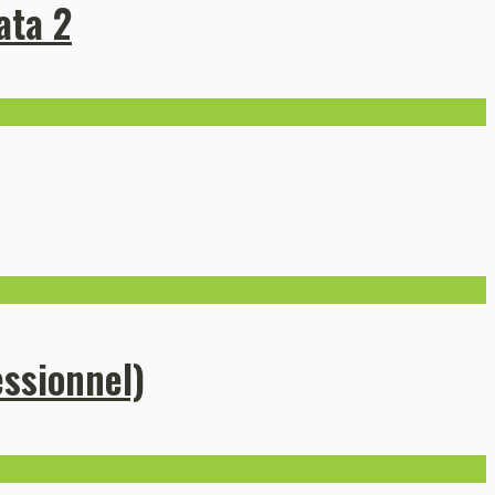
ata 2
essionnel)