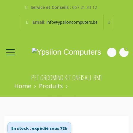
Service et Conseils :
067 21 33 12
Email:
info@ypsiloncomputers.be
0
PET GROOMING KIT ONEISALL BM1
Home
›
Produits
›
Pet Grooming Kit
Oneisall BM1
En stock : expédié sous 72h