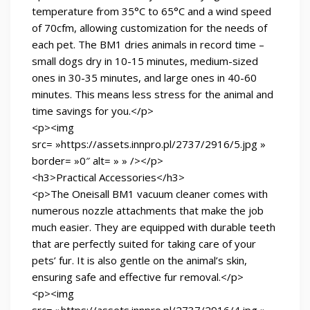
temperature from 35°C to 65°C and a wind speed
of 70cfm, allowing customization for the needs of
each pet. The BM1 dries animals in record time –
small dogs dry in 10-15 minutes, medium-sized
ones in 30-35 minutes, and large ones in 40-60
minutes. This means less stress for the animal and
time savings for you.</p>
<p><img
src= »https://assets.innpro.pl/2737/2916/5.jpg »
border= »0″ alt= » » /></p>
<h3>Practical Accessories</h3>
<p>The Oneisall BM1 vacuum cleaner comes with
numerous nozzle attachments that make the job
much easier. They are equipped with durable teeth
that are perfectly suited for taking care of your
pets’ fur. It is also gentle on the animal’s skin,
ensuring safe and effective fur removal.</p>
<p><img