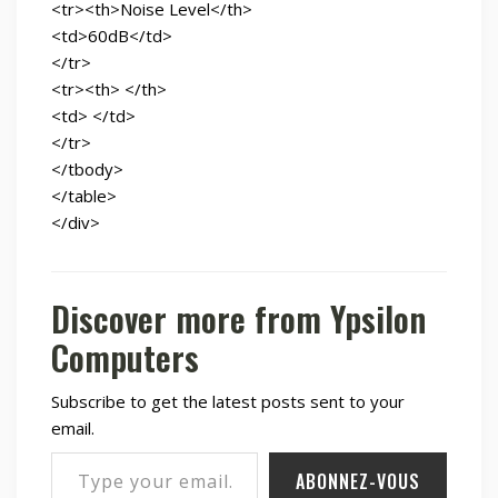
<tr><th>Noise Level</th>
<td>60dB</td>
</tr>
<tr><th> </th>
<td> </td>
</tr>
</tbody>
</table>
</div>
Discover more from Ypsilon
Computers
Subscribe to get the latest posts sent to your
email.
Type your email…
ABONNEZ-VOUS