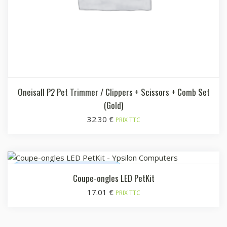
Oneisall P2 Pet Trimmer / Clippers + Scissors + Comb Set
(Gold)
32.30
€
PRIX TTC
En stock : expédié sous 72h
Coupe-ongles LED PetKit
17.01
€
PRIX TTC