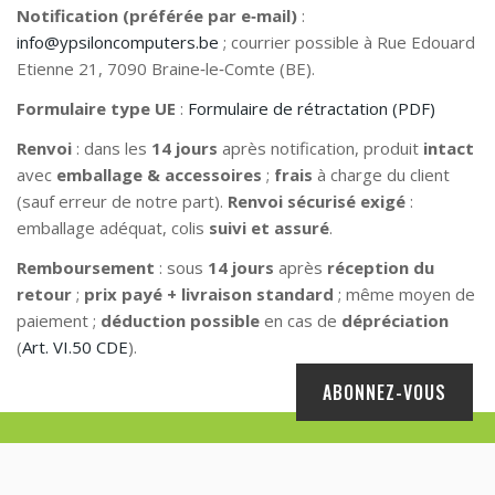
Notification (préférée par e‑mail)
:
info@ypsiloncomputers.be
; courrier possible à Rue Edouard
Etienne 21, 7090 Braine‑le‑Comte (BE).
Formulaire type UE
:
Formulaire de rétractation (PDF)
Renvoi
: dans les
14 jours
après notification, produit
intact
avec
emballage & accessoires
;
frais
à charge du client
(sauf erreur de notre part).
Renvoi sécurisé exigé
:
emballage adéquat, colis
suivi et assuré
.
Remboursement
: sous
14 jours
après
réception du
retour
;
prix payé + livraison standard
; même moyen de
paiement ;
déduction possible
en cas de
dépréciation
(
Art. VI.50 CDE
).
ABONNEZ-VOUS