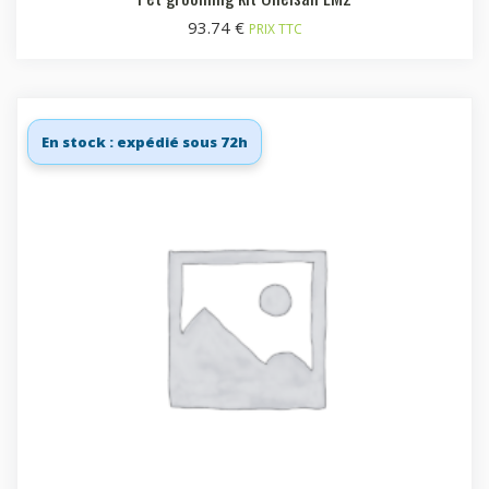
93.74
€
PRIX TTC
En stock : expédié sous 72h