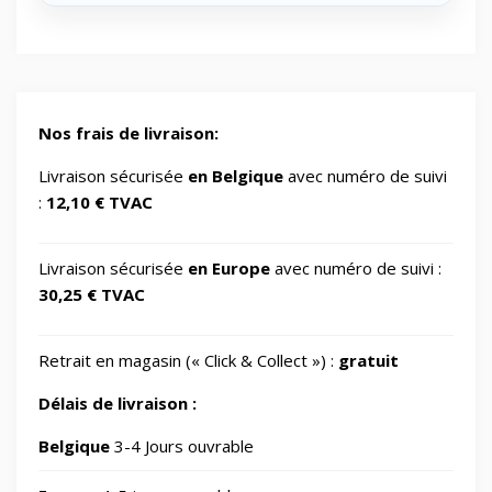
🔋
Energy/Off-grid power supply
2
🎮
Gaming/Speakers
1
Nos frais de livraison:
GSM Accessories/Tempered glass and
Livraison sécurisée
en Belgique
avec numéro de suivi
📱
1
screen protectors/For smartwatches
:
12,10 € TVAC
📂
Impression 3D
370
Livraison sécurisée
en Europe
avec numéro de suivi :
30,25 € TVAC
📂
Informatique
730
Retrait en magasin (« Click & Collect ») :
gratuit
🖥️
IT Accessories/Monitor stands
6
Délais de livraison :
📂
Jardin
Belgique
3-4 Jours ouvrable
69