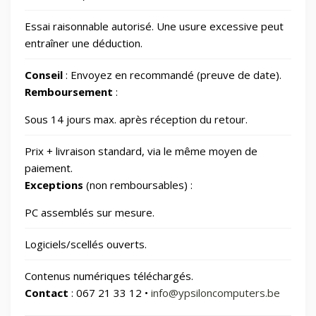
Essai raisonnable autorisé. Une usure excessive peut
📷
Photos et Caméras
797
entraîner une déduction.
Conseil
: Envoyez en recommandé (preuve de date).
📂
Santé et beauté
65
Remboursement
:
🏠
Sous 14 jours max. après réception du retour.
Smart Home/Lighting/Lighting fixtures
1
Prix + livraison standard, via le même moyen de
📱
Smartphones & Tablets
paiement.
Exceptions
(non remboursables) :
📂
Sports & Loisirs
182
PC assemblés sur mesure.
Logiciels/scellés ouverts.
📂
Vélos & Trottinettes
Contenus numériques téléchargés.
Contact
: 067 21 33 12 •
info@ypsiloncomputers.be