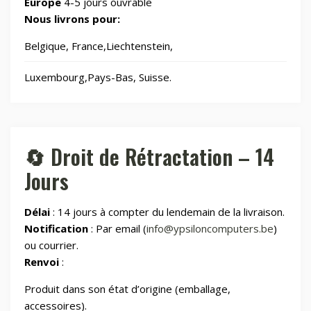
Europe
4-5 jours ouvrable
🧸
Jouets
8
Nous livrons pour:
Belgique, France,Liechtenstein,
📂
Laser graveurs et découpeuses
55
Luxembourg,Pays-Bas, Suisse.
🏠
Maison & Cuisine
265
🏠
Maison connectée
605
🔄 Droit de Rétractation – 14
Jours
📂
Maman et bébé
Délai
: 14 jours à compter du lendemain de la livraison.
⌚
Montres & Rings
100
Notification
: Par email (
info@ypsiloncomputers.be
)
ou courrier.
📂
Renvoi
:
Outdoor
248
Produit dans son état d’origine (emballage,
📂
Outillage
328
accessoires).