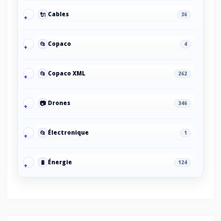
🔌
Cables
36
📂
Copaco
4
📂
Copaco XML
262
📷
Drones
346
📂
Électronique
1
🔋
Énergie
124
🔋
Energy/Off-grid power supply
2