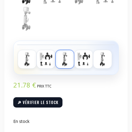
‹
›
21.78
€
PRIX TTC
🔎 VÉRIFIER LE STOCK
En stock