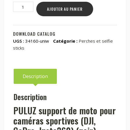
quantité
AJOUTER AU PANIER
de
PULUZ
support
de
DOWNLOAD CATALOG
moto
UGS :
34160-uniw
Catégorie :
Perches et selfie
pour
sticks
caméras
sportives
(DJI,
GoPro,
Description
Insta360)
(noir)
Description
PULUZ support de moto pour
caméras sportives (DJI,