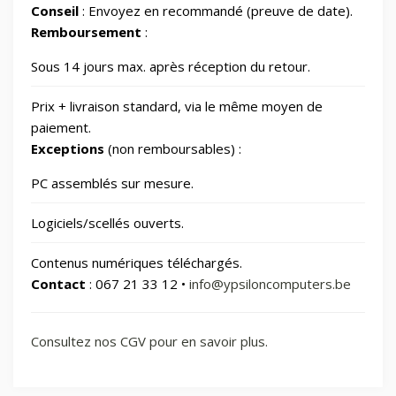
Conseil
: Envoyez en recommandé (preuve de date).
📂
Santé et beauté
65
Remboursement
:
🏠
Sous 14 jours max. après réception du retour.
Smart Home/Lighting/Lighting fixtures
1
Prix + livraison standard, via le même moyen de
📱
Smartphones & Tablets
paiement.
Exceptions
(non remboursables) :
📂
Sports & Loisirs
182
PC assemblés sur mesure.
Logiciels/scellés ouverts.
📂
Vélos & Trottinettes
Contenus numériques téléchargés.
Contact
: 067 21 33 12 •
info@ypsiloncomputers.be
Consultez nos CGV pour en savoir plus.