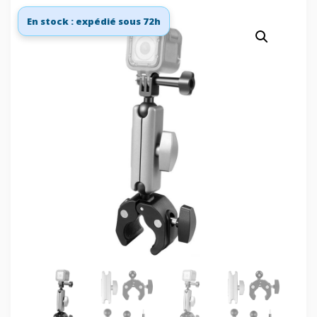
En stock : expédié sous 72h