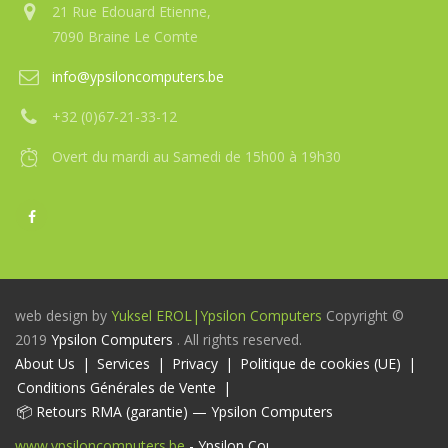
21 Rue Edouard Etienne,
7090 Braine Le Comte
info@ypsiloncomputers.be
+32 (0)67-21-33-12
Overt du mardi au Samedi de 15h00 à 19h30
web design by
Yuksel EROL|
Ypsilon Computers
Copyright ©
2019
Ypsilon Computers
. All rights reserved.
About Us
Services
Privacy
Politique de cookies (UE)
Conditions Générales de Vente
📦 Retours RMA (garantie) — Ypsilon Computers
www.ypsiloncomputers.be
- Ypsilon Computers-Magasin