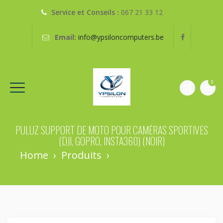
Service et Conseils :
067 21 33 12
Email:
info@ypsiloncomputers.be
0
PULUZ SUPPORT DE MOTO POUR CAMÉRAS SPORTIVES
(DJI, GOPRO, INSTA360) (NOIR)
Home
›
Produits
›
PULUZ Support De
Moto Pour Caméras Sportives (DJI, GoPro,
Insta360) (noir)