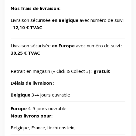
🎮
Gaming/Speakers
1
Nos frais de livraison:
GSM Accessories/Tempered glass and
Livraison sécurisée
en Belgique
avec numéro de suivi
📱
1
screen protectors/For smartwatches
:
12,10 € TVAC
📂
Impression 3D
370
Livraison sécurisée
en Europe
avec numéro de suivi :
30,25 € TVAC
📂
Informatique
729
Retrait en magasin (« Click & Collect ») :
gratuit
🖥️
IT Accessories/Monitor stands
6
Délais de livraison :
📂
Jardin
Belgique
3-4 Jours ouvrable
69
Europe
4-5 jours ouvrable
🧸
Jouets
8
Nous livrons pour:
Belgique, France,Liechtenstein,
📂
Laser graveurs et découpeuses
55