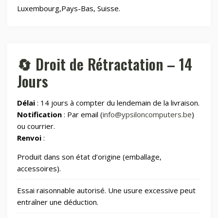
Luxembourg,Pays-Bas, Suisse.
🏠
Maison & Cuisine
264
🏠
Maison connectée
605
🔄 Droit de Rétractation – 14
Jours
📂
Maman et bébé
Délai
: 14 jours à compter du lendemain de la livraison.
⌚
Montres & Rings
100
Notification
: Par email (
info@ypsiloncomputers.be
)
ou courrier.
📂
Renvoi
:
Outdoor
248
Produit dans son état d’origine (emballage,
📂
Outillage
328
accessoires).
Essai raisonnable autorisé. Une usure excessive peut
📷
Photos et Caméras
797
entraîner une déduction.