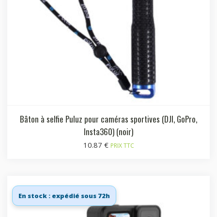
Bâton à selfie Puluz pour caméras sportives (DJI, GoPro,
Insta360) (noir)
10.87
€
PRIX TTC
En stock : expédié sous 72h