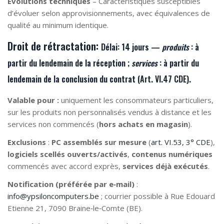
Évolutions techniques
– Caractéristiques susceptibles
d’évoluer selon approvisionnements, avec équivalences de
qualité au minimum identique.
Droit de rétractation:
Délai:
14 jours —
produits
: à
partir du lendemain de la
réception
;
services
: à partir du
lendemain de la
conclusion du contrat
(
Art. VI.47 CDE
).
Valable pour :
uniquement les consommateurs particuliers,
sur les produits non personnalisés vendus à distance et les
services non commencés (
hors achats en magasin
).
Exclusions
:
PC assemblés sur mesure
(
art. VI.53, 3° CDE
),
logiciels scellés ouverts/activés
,
contenus numériques
commencés avec accord exprès,
services déjà exécutés
.
Notification (préférée par e‑mail)
:
info@ypsiloncomputers.be
; courrier possible à Rue Edouard
Etienne 21, 7090 Braine‑le‑Comte (BE).