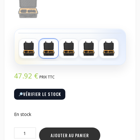
‹
›
47.92
€
PRIX TTC
VÉRIFIER LE STOCK
En stock
quantité
AJOUTER AU PANIER
de