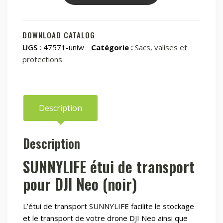
SUNNYLIFE
sac
pour
DOWNLOAD CATALOG
DJI
UGS :
47571-uniw
Catégorie :
Sacs, valises et
Neo
protections
(noir)
Description
Description
SUNNYLIFE étui de transport
pour DJI Neo (noir)
L’étui de transport SUNNYLIFE facilite le stockage
et le transport de votre drone DJI Neo ainsi que