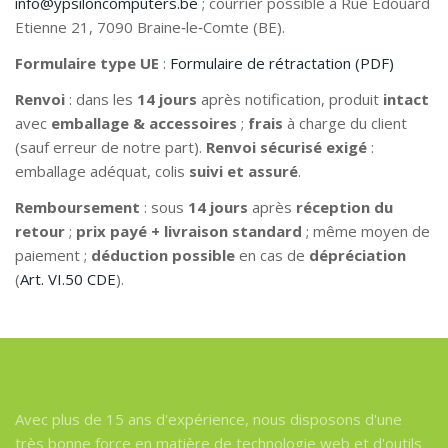
info@ypsiloncomputers.be
; courrier possible à Rue Edouard
Etienne 21, 7090 Braine‑le‑Comte (BE).
Formulaire type UE
:
Formulaire de rétractation (PDF)
Renvoi
: dans les
14 jours
après notification, produit
intact
avec
emballage & accessoires
;
frais
à charge du client
(sauf erreur de notre part).
Renvoi sécurisé exigé
:
emballage adéquat, colis
suivi et assuré
.
Remboursement
: sous
14 jours
après
réception du
retour
;
prix payé + livraison standard
; même moyen de
paiement ;
déduction possible
en cas de
dépréciation
(
Art. VI.50 CDE
).
Avec plus de 15 ans d'expérience, nous disposons d'une
très bonne force en matière de technologie web et d'outils