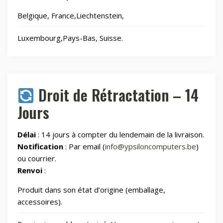
Belgique, France,Liechtenstein,
Laser graveurs et découpeuses
55
Luxembourg,Pays-Bas, Suisse.
Maison & Cuisine
264
Maison connectée
604
Droit de Rétractation – 14
Jours
Maman et bébé
Délai
: 14 jours à compter du lendemain de la livraison.
Montres & Rings
100
Notification
: Par email (
info@ypsiloncomputers.be
)
ou courrier.
Renvoi
:
Outdoor
248
Produit dans son état d’origine (emballage,
Outillage
328
accessoires).