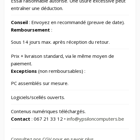
Essai raisonnable autorisé. Une usure excessive peut
Photos et Caméras
797
entraîner une déduction.
Conseil
: Envoyez en recommandé (preuve de date).
Santé et beauté
64
Remboursement
:
Sous 14 jours max. après réception du retour.
Smart Home/Lighting/Lighting fixtures
1
Prix + livraison standard, via le même moyen de
Smartphones & Tablets
paiement.
Exceptions
(non remboursables) :
Sports & Loisirs
182
PC assemblés sur mesure.
Logiciels/scellés ouverts.
Vélos & Trottinettes
Contenus numériques téléchargés.
Contact
: 067 21 33 12 •
info@ypsiloncomputers.be
Consultez nos CGV pour en savoir plus.