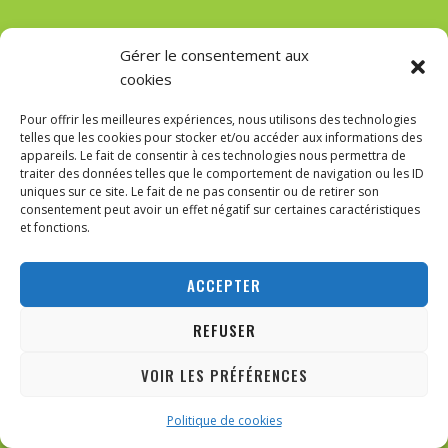
Recent Posts
Gérer le consentement aux
cookies
Pour offrir les meilleures expériences, nous utilisons des technologies
11 mai 2026
telles que les cookies pour stocker et/ou accéder aux informations des
LA CONSCIENCE DE LA BELGIQUE EST-ELLE À VENDRE À
appareils. Le fait de consentir à ces technologies nous permettra de
ANKARA ?
traiter des données telles que le comportement de navigation ou les ID
uniques sur ce site. Le fait de ne pas consentir ou de retirer son
consentement peut avoir un effet négatif sur certaines caractéristiques
20 mars 2026
et fonctions.
GUIDE COMPLET : PWM & RÉGLAGE DES VENTILATEURS DANS
LE BIOS
ACCEPTER
30 novembre 2025
REFUSER
DE NICÉE À CONSTANTINOPLE : L’HÉRITAGE MONOTHÉISTE
D’ARIUS, LE SIÈCLE ARIEN ET LA CONSTRUCTION DE LA
VOIR LES PRÉFÉRENCES
DOCTRINE TRINITAIRE
ABONNEZ-VOUS
Politique de cookies