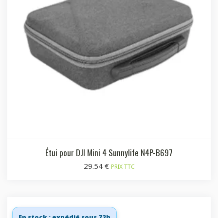
Étui pour DJI Mini 4 Sunnylife N4P-B697
29.54
€
PRIX TTC
En stock : expédié sous 72h