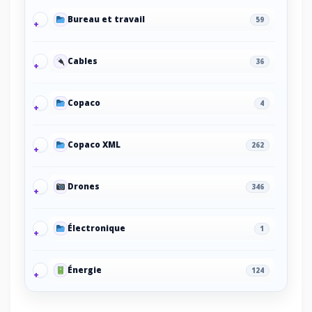
Bureau et travail
59
Cables
36
Copaco
4
Copaco XML
262
Drones
346
Électronique
1
Énergie
124
Energy/Off-grid power supply