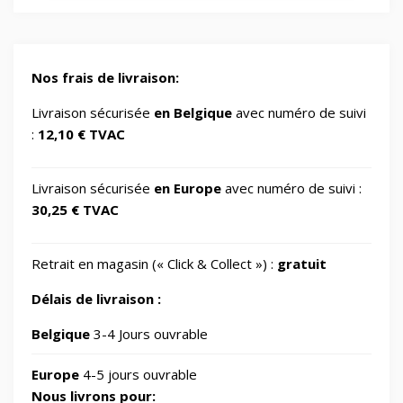
2
Gaming/Speakers
1
Nos frais de livraison:
GSM Accessories/Tempered glass and
Livraison sécurisée
en Belgique
avec numéro de suivi
1
screen protectors/For smartwatches
:
12,10 € TVAC
Impression 3D
370
Livraison sécurisée
en Europe
avec numéro de suivi :
30,25 € TVAC
Informatique
729
Retrait en magasin (« Click & Collect ») :
gratuit
IT Accessories/Monitor stands
6
Délais de livraison :
Jardin
Belgique
3-4 Jours ouvrable
69
Europe
4-5 jours ouvrable
Jouets
8
Nous livrons pour: