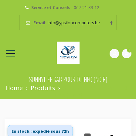
Service et Conseils :
067 21 33 12
Email:
info@ypsiloncomputers.be
0
SUNNYLIFE SAC POUR DJI NEO (NOIR)
Home
›
Produits
›
SUNNYLIFE Sac Pour DJI
Neo (noir)
En stock : expédié sous 72h