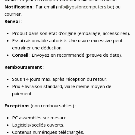
📂
Sports & Loisirs
182
Notification
: Par email (
info@ypsiloncomputers.be
) ou
📂
courrier.
Vélos & Trottinettes
Renvoi
:
Produit dans son état d’origine (emballage, accessoires).
Essai raisonnable autorisé. Une usure excessive peut
entraîner une déduction.
Conseil
: Envoyez en recommandé (preuve de date).
Remboursement
:
Sous 14 jours max. après réception du retour.
Prix + livraison standard, via le même moyen de
paiement.
Exceptions
(non remboursables) :
PC assemblés sur mesure.
Logiciels/scellés ouverts.
Contenus numériques téléchargés.