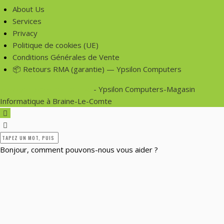
About Us
Services
Privacy
Politique de cookies (UE)
Conditions Générales de Vente
📦 Retours RMA (garantie) — Ypsilon Computers
www.ypsiloncomputers.be
- Ypsilon Computers-Magasin
Informatique à Braine-Le-Comte
Bonjour, comment pouvons-nous vous aider ?