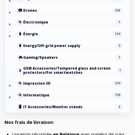
📷
Drones
346
📂
Électronique
1
🔋
Énergie
124
🔋
Energy/Off-grid power supply
2
🎮
Gaming/Speakers
1
GSM Accessories/Tempered glass and screen
📱
1
protectors/For smartwatches
📂
Impression 3D
370
📂
Informatique
730
🖥️
IT Accessories/Monitor stands
6
📂
Jardin
69
Nos frais de livraison:
🧸
Jouets
8
Livraison sécurisée
en Belgique
avec numéro de suivi :