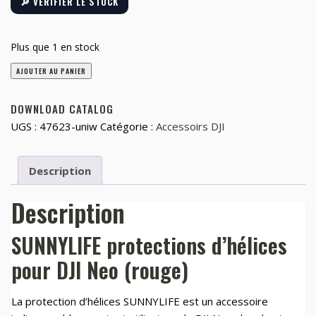
🔎 VÉRIFIER LE STOCK
Plus que 1 en stock
quantité
AJOUTER AU PANIER
de
SUNNYLIFE
DOWNLOAD CATALOG
protections
UGS :
47623-uniw
Catégorie :
Accessoirs DJI
d'hélice
pour
Description
DJI
Neo
Description
(rouge)
SUNNYLIFE protections d’hélices
pour DJI Neo (rouge)
La protection d’hélices SUNNYLIFE est un accessoire