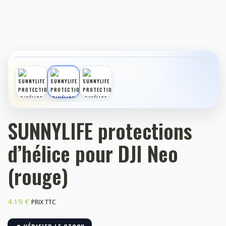
‹
›
SUNNYLIFE protections
d’hélice pour DJI Neo
(rouge)
4.19
€
PRIX TTC