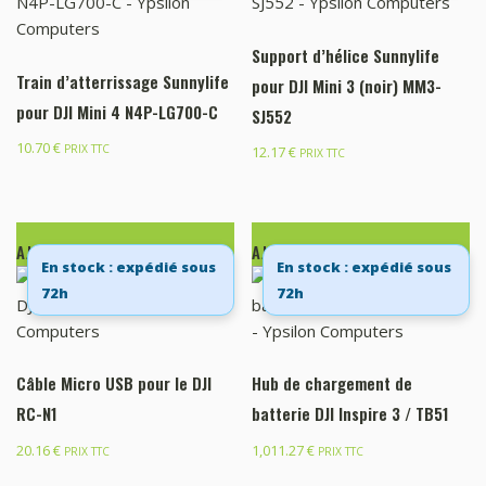
Support d’hélice Sunnylife
Train d’atterrissage Sunnylife
pour DJI Mini 3 (noir) MM3-
pour DJI Mini 4 N4P-LG700-C
SJ552
10.70
€
PRIX TTC
12.17
€
PRIX TTC
AJOUTER AU PANIER
AJOUTER AU PANIER
En stock : expédié sous
En stock : expédié sous
72h
72h
Câble Micro USB pour le DJI
Hub de chargement de
RC-N1
batterie DJI Inspire 3 / TB51
20.16
€
1,011.27
€
PRIX TTC
PRIX TTC