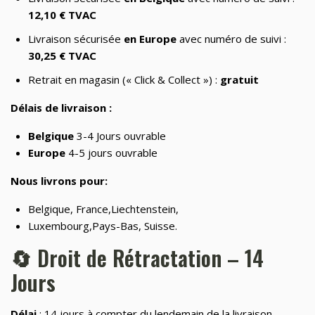
12,10 € TVAC
📂
Laser graveurs et découpeuses
55
Livraison sécurisée
en Europe
avec numéro de suivi :
🏠
Maison & Cuisine
265
30,25 € TVAC
🏠
Maison connectée
605
Retrait en magasin (« Click & Collect ») :
gratuit
📂
Maman et bébé
Délais de livraison :
⌚
Montres & Rings
100
Belgique
3-4 Jours ouvrable
Europe
4-5 jours ouvrable
📂
Outdoor
248
Nous livrons pour:
📂
Outillage
328
Belgique, France,Liechtenstein,
📷
Photos et Caméras
797
Luxembourg,Pays-Bas, Suisse.
📂
Santé et beauté
65
🔄 Droit de Rétractation – 14
🏠
Smart Home/Lighting/Lighting fixtures
1
Jours
📱
Smartphones & Tablets
Délai
: 14 jours à compter du lendemain de la livraison.