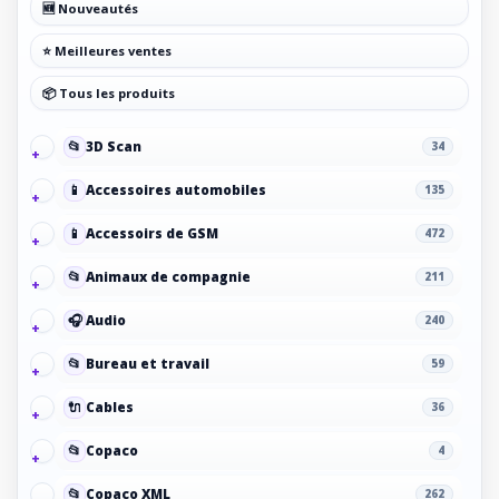
🆕 Nouveautés
⭐ Meilleures ventes
📦 Tous les produits
📂
3D Scan
34
📱
Accessoires automobiles
135
📱
Accessoirs de GSM
472
📂
Animaux de compagnie
211
🎧
Audio
240
📂
Bureau et travail
59
🔌
Cables
36
📂
Copaco
4
📂
Copaco XML
262