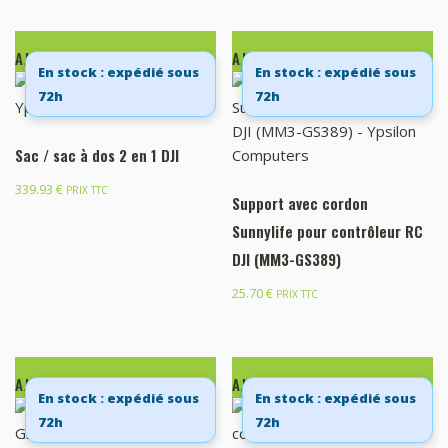
AJOUTER AU PANIER
AJOUTER AU PANIER
En stock : expédié sous
En stock : expédié sous
72h
72h
Sac / sac à dos 2 en 1 DJI
339.93
€
PRIX TTC
Support avec cordon
Sunnylife pour contrôleur RC
DJI (MM3-GS389)
25.70
€
PRIX TTC
AJOUTER AU PANIER
AJOUTER AU PANIER
En stock : expédié sous
En stock : expédié sous
72h
72h