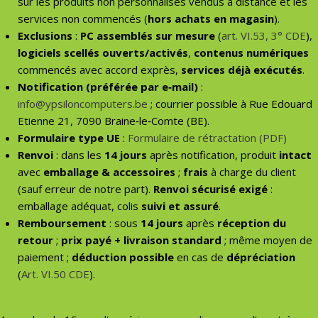
sur les produits non personnalisés vendus à distance et les
services non commencés (
hors achats en magasin
).
Exclusions
:
PC assemblés sur mesure
(
art. VI.53, 3° CDE
),
logiciels scellés ouverts/activés
,
contenus numériques
commencés avec accord exprès,
services déjà exécutés
.
Notification (préférée par e‑mail)
:
info@ypsiloncomputers.be
; courrier possible à Rue Edouard
Etienne 21, 7090 Braine‑le‑Comte (BE).
Formulaire type UE
:
Formulaire de rétractation (PDF)
Renvoi
: dans les
14 jours
après notification, produit
intact
avec
emballage & accessoires
;
frais
à charge du client
(sauf erreur de notre part).
Renvoi sécurisé exigé
:
emballage adéquat, colis
suivi et assuré
.
Remboursement
: sous
14 jours
après
réception du
retour
;
prix payé + livraison standard
; même moyen de
paiement ;
déduction possible
en cas de
dépréciation
(
Art. VI.50 CDE
).