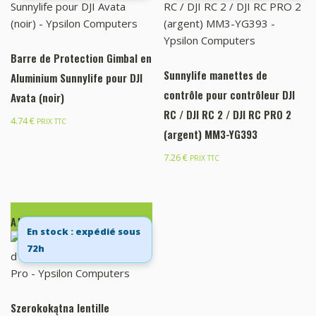
Barre de Protection Gimbal en
Sunnylife manettes de
Aluminium Sunnylife pour DJI
contrôle pour contrôleur DJI
Avata (noir)
RC / DJI RC 2 / DJI RC PRO 2
4.74
€
PRIX TTC
(argent) MM3-YG393
7.26
€
PRIX TTC
AJOUTER AU PANIER
En stock : expédié sous
72h
Szerokokątna lentille