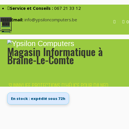
Service et Conseils :
067 21 33 12
Email:
info@ypsiloncomputers.be
TOGGLE
0
MENU
Magasin Informatique à
Braine-Le-Comte
SUNNYLIFE PROTECTIONS D’HÉLICE POUR DJI NEO
(ROUGE)
En stock : expédié sous 72h
Home
›
Produits
›
SUNNYLIFE
Protections D’hélice Pour DJI Neo (rouge)