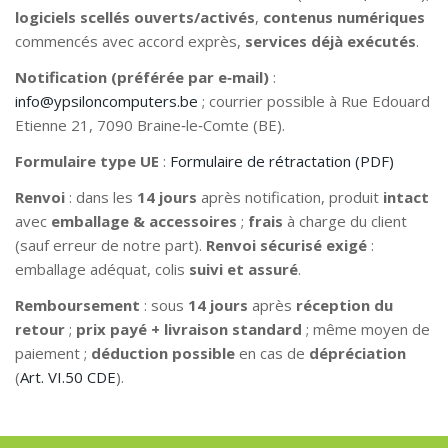
logiciels scellés ouverts/activés
,
contenus numériques
commencés avec accord exprès,
services déjà exécutés
.
Notification (préférée par e‑mail)
:
info@ypsiloncomputers.be
; courrier possible à Rue Edouard
Etienne 21, 7090 Braine‑le‑Comte (BE).
Formulaire type UE
:
Formulaire de rétractation (PDF)
Renvoi
: dans les
14 jours
après notification, produit
intact
avec
emballage & accessoires
;
frais
à charge du client
(sauf erreur de notre part).
Renvoi sécurisé exigé
:
emballage adéquat, colis
suivi et assuré
.
Remboursement
: sous
14 jours
après
réception du
retour
;
prix payé + livraison standard
; même moyen de
paiement ;
déduction possible
en cas de
dépréciation
(
Art. VI.50 CDE
).