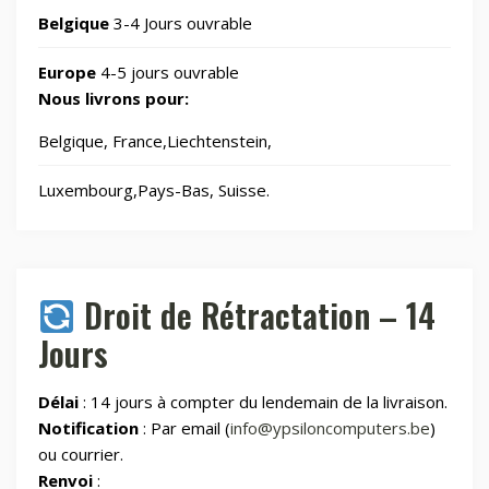
Jardin
Belgique
3-4 Jours ouvrable
69
Europe
4-5 jours ouvrable
Jouets
8
Nous livrons pour:
Belgique, France,Liechtenstein,
Laser graveurs et découpeuses
55
Luxembourg,Pays-Bas, Suisse.
Maison & Cuisine
264
Maison connectée
605
Droit de Rétractation – 14
Jours
Maman et bébé
Délai
: 14 jours à compter du lendemain de la livraison.
Montres & Rings
100
Notification
: Par email (
info@ypsiloncomputers.be
)
ou courrier.
Renvoi
:
Outdoor
248