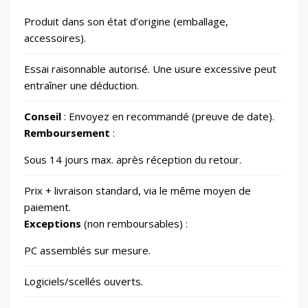
Produit dans son état d’origine (emballage,
Outillage
328
accessoires).
Essai raisonnable autorisé. Une usure excessive peut
Photos et Caméras
797
entraîner une déduction.
Conseil
: Envoyez en recommandé (preuve de date).
Santé et beauté
65
Remboursement
:
Sous 14 jours max. après réception du retour.
Smart Home/Lighting/Lighting fixtures
1
Prix + livraison standard, via le même moyen de
Smartphones & Tablets
paiement.
Exceptions
(non remboursables) :
Sports & Loisirs
182
PC assemblés sur mesure.
Logiciels/scellés ouverts.
Vélos & Trottinettes