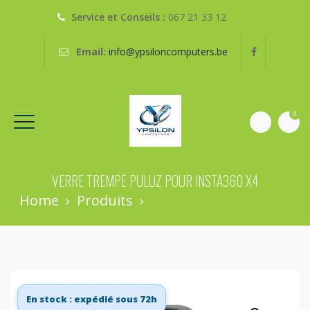
Service et Conseils :
067 21 33 12
Email:
info@ypsiloncomputers.be
0
VERRE TREMPÉ PULUZ POUR INSTA360 X4
Home
›
Produits
›
Verre Trempé PULUZ
Pour Insta360 X4
En stock : expédié sous 72h