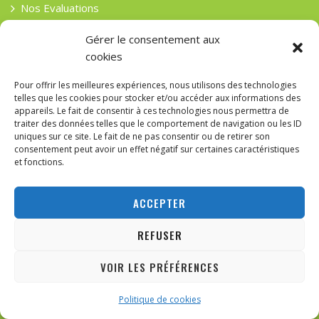
Nos Evaluations
Sağlıklı Yaşam
Gérer le consentement aux
cookies
Une vie saine
Pour offrir les meilleures expériences, nous utilisons des technologies
telles que les cookies pour stocker et/ou accéder aux informations des
Recent Posts
appareils. Le fait de consentir à ces technologies nous permettra de
traiter des données telles que le comportement de navigation ou les ID
uniques sur ce site. Le fait de ne pas consentir ou de retirer son
consentement peut avoir un effet négatif sur certaines caractéristiques
11 mai 2026
et fonctions.
LA CONSCIENCE DE LA BELGIQUE EST-ELLE À VENDRE À
ANKARA ?
ACCEPTER
20 mars 2026
REFUSER
GUIDE COMPLET : PWM & RÉGLAGE DES VENTILATEURS DANS
LE BIOS
VOIR LES PRÉFÉRENCES
ABONNEZ-VOUS
30 novembre 2025
Politique de cookies
DE NICÉE À CONSTANTINOPLE : L’HÉRITAGE MONOTHÉISTE