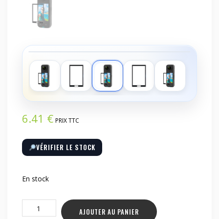
‹
›
6.41
€
PRIX TTC
VÉRIFIER LE STOCK
En stock
quantité
AJOUTER AU PANIER
de