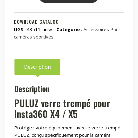
Verre
Trempé
PULUZ
DOWNLOAD CATALOG
pour
UGS :
43511-uniw
Catégorie :
Accessoires Pour
Insta360
caméras sportives
X4
Description
Description
PULUZ verre trempé pour
Insta360 X4 / X5
Protégez votre équipement avec le verre trempé
PULUZ, conçu spécifiquement pour la caméra