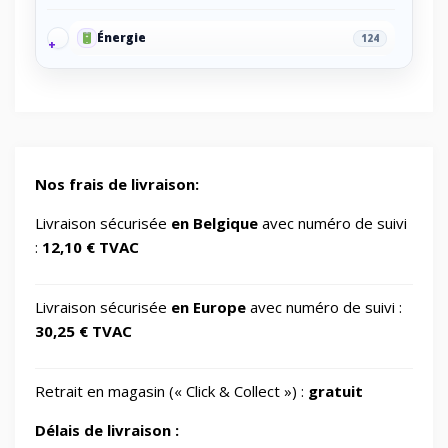
Énergie
124
Energy/Off-grid power supply
2
Gaming/Speakers
1
Nos frais de livraison:
GSM Accessories/Tempered glass and
Livraison sécurisée
en Belgique
avec numéro de suivi
1
screen protectors/For smartwatches
:
12,10 € TVAC
Impression 3D
370
Livraison sécurisée
en Europe
avec numéro de suivi :
30,25 € TVAC
Informatique
729
Retrait en magasin (« Click & Collect ») :
gratuit
IT Accessories/Monitor stands
6
Délais de livraison :