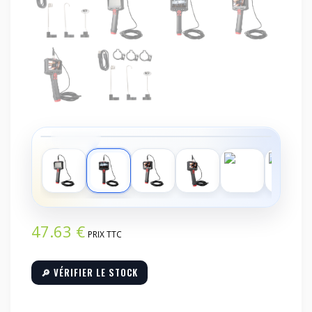
‹
›
47.63
€
PRIX TTC
🔎 VÉRIFIER LE STOCK