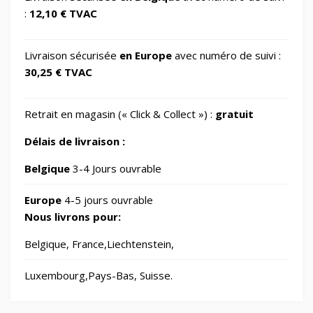
screen protectors/For smartwatches
:
12,10 € TVAC
📂
Impression 3D
370
Livraison sécurisée
en Europe
avec numéro de suivi :
30,25 € TVAC
📂
Informatique
730
Retrait en magasin (« Click & Collect ») :
gratuit
🖥️
IT Accessories/Monitor stands
6
Délais de livraison :
📂
Jardin
Belgique
3-4 Jours ouvrable
69
Europe
4-5 jours ouvrable
🧸
Jouets
8
Nous livrons pour:
Belgique, France,Liechtenstein,
📂
Laser graveurs et découpeuses
55
Luxembourg,Pays-Bas, Suisse.
🏠
Maison & Cuisine
265