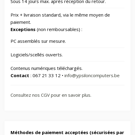
🏠
Sous 14 jours max. après réception du retour.
Smart Home/Lighting/Lighting fixtures
1
Prix + livraison standard, via le même moyen de
📱
Smartphones & Tablets
paiement.
Exceptions
(non remboursables) :
📂
Sports & Loisirs
182
PC assemblés sur mesure.
Logiciels/scellés ouverts.
📂
Vélos & Trottinettes
Contenus numériques téléchargés.
Contact
: 067 21 33 12 •
info@ypsiloncomputers.be
Consultez nos CGV pour en savoir plus.
Méthodes de paiement acceptées (sécurisées par