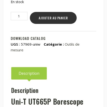
En stock
quantité
AJOUTER AU PANIER
de
Uni-
T
UT665P
DOWNLOAD CATALOG
Endoscope
UGS :
57969-uniw
Catégorie :
Outils de
mesure
Description
Description
Uni-T UT665P Borescope