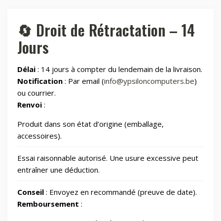
🏠
Maison connectée
605
🔄 Droit de Rétractation – 14
Jours
📂
Maman et bébé
Délai
: 14 jours à compter du lendemain de la livraison.
⌚
Montres & Rings
100
Notification
: Par email (
info@ypsiloncomputers.be
)
ou courrier.
📂
Renvoi
:
Outdoor
248
Produit dans son état d’origine (emballage,
📂
Outillage
328
accessoires).
Essai raisonnable autorisé. Une usure excessive peut
📷
Photos et Caméras
797
entraîner une déduction.
Conseil
: Envoyez en recommandé (preuve de date).
📂
Santé et beauté
65
Remboursement
: