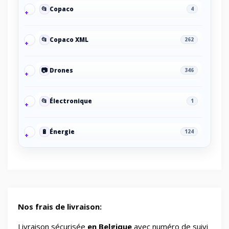
📂
Copaco
4
📂
Copaco XML
262
📷
Drones
346
📂
Électronique
1
🔋
Énergie
124
🔋
Energy/Off-grid power supply
2
🎮
Gaming/Speakers
1
Nos frais de livraison:
GSM Accessories/Tempered glass and
Livraison sécurisée
en Belgique
avec numéro de suivi
📱
1