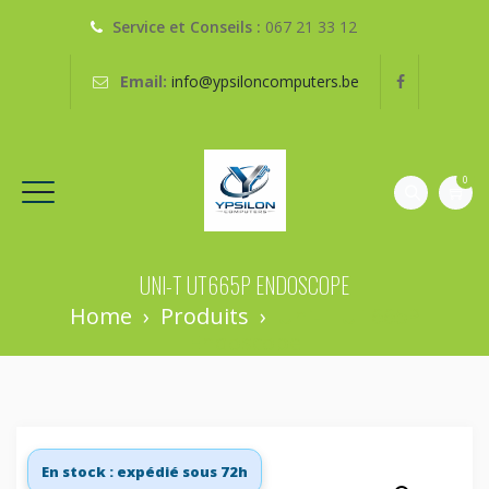
Service et Conseils :
067 21 33 12
Email:
info@ypsiloncomputers.be
0
UNI-T UT665P ENDOSCOPE
Home
›
Produits
›
Uni-T UT665P
Endoscope
En stock : expédié sous 72h