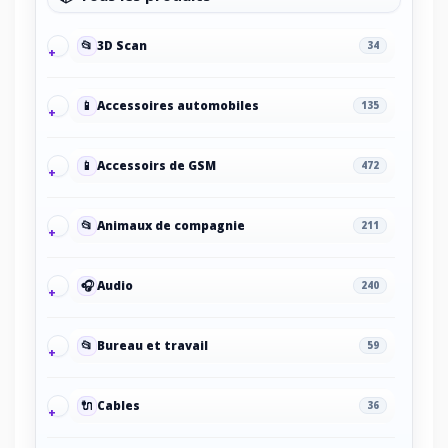
📂
3D Scan
34
📱
Accessoires automobiles
135
📱
Accessoirs de GSM
472
📂
Animaux de compagnie
211
🎧
Audio
240
📂
Bureau et travail
59
🔌
Cables
36