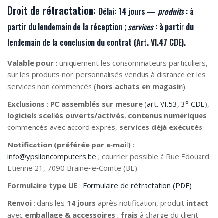
Droit de rétractation:
Délai:
14 jours —
produits
: à
partir du lendemain de la
réception
;
services
: à partir du
lendemain de la
conclusion du contrat
(
Art. VI.47 CDE
).
Valable pour :
uniquement les consommateurs particuliers,
sur les produits non personnalisés vendus à distance et les
services non commencés (
hors achats en magasin
).
Exclusions
:
PC assemblés sur mesure
(
art. VI.53, 3° CDE
),
logiciels scellés ouverts/activés
,
contenus numériques
commencés avec accord exprès,
services déjà exécutés
.
Notification (préférée par e‑mail)
:
info@ypsiloncomputers.be
; courrier possible à Rue Edouard
Etienne 21, 7090 Braine‑le‑Comte (BE).
Formulaire type UE
:
Formulaire de rétractation (PDF)
Renvoi
: dans les
14 jours
après notification, produit
intact
avec
emballage & accessoires
;
frais
à charge du client