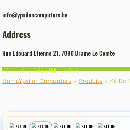
info@ypsiloncomputers.be
Address
Rue Edouard Etienne 21, 7090 Braine Le Comte
KIT DE TEST DE CÂBLE UNI-T UT685B
Home
Ypsilon Computers
›
Produits
›
Kit De
‹