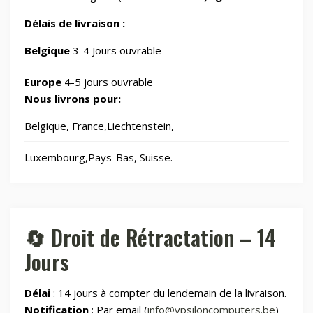
🖥️
IT Accessories/Monitor stands
6
Délais de livraison :
📂
Jardin
Belgique
3-4 Jours ouvrable
69
Europe
4-5 jours ouvrable
🧸
Jouets
8
Nous livrons pour:
Belgique, France,Liechtenstein,
📂
Laser graveurs et découpeuses
55
Luxembourg,Pays-Bas, Suisse.
🏠
Maison & Cuisine
265
🏠
Maison connectée
605
🔄 Droit de Rétractation – 14
Jours
📂
Maman et bébé
Délai
: 14 jours à compter du lendemain de la livraison.
⌚
Montres & Rings
100
Notification
: Par email (
info@ypsiloncomputers.be
)