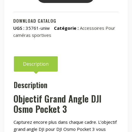
Objectif
Grand
Angle
DOWNLOAD CATALOG
DJI
UGS :
35761-uniw
Catégorie :
Accessoires Pour
Osmo
caméras sportives
Pocket
3
Description
Description
Objectif Grand Angle DJI
Osmo Pocket 3
Capturez encore plus dans chaque cadre. L’objectif
grand angle DJI pour DJI Osmo Pocket 3 vous