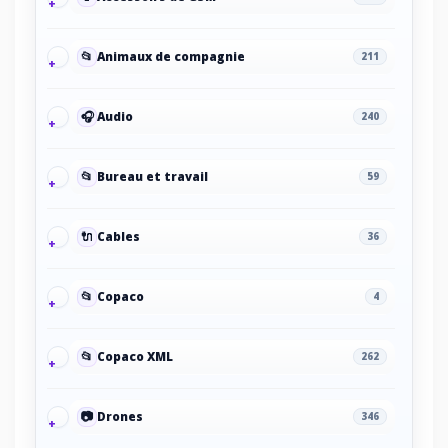
📂
Animaux de compagnie
211
🎧
Audio
240
📂
Bureau et travail
59
🔌
Cables
36
📂
Copaco
4
📂
Copaco XML
262
📷
Drones
346