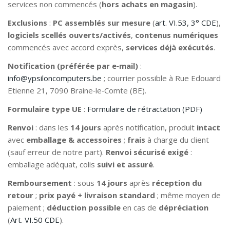
services non commencés (
hors achats en magasin
).
Exclusions
:
PC assemblés sur mesure
(
art. VI.53, 3° CDE
),
logiciels scellés ouverts/activés
,
contenus numériques
commencés avec accord exprès,
services déjà exécutés
.
Notification (préférée par e‑mail)
:
info@ypsiloncomputers.be
; courrier possible à Rue Edouard
Etienne 21, 7090 Braine‑le‑Comte (BE).
Formulaire type UE
:
Formulaire de rétractation (PDF)
Renvoi
: dans les
14 jours
après notification, produit
intact
avec
emballage & accessoires
;
frais
à charge du client
(sauf erreur de notre part).
Renvoi sécurisé exigé
:
emballage adéquat, colis
suivi et assuré
.
Remboursement
: sous
14 jours
après
réception du
retour
;
prix payé + livraison standard
; même moyen de
paiement ;
déduction possible
en cas de
dépréciation
(
Art. VI.50 CDE
).