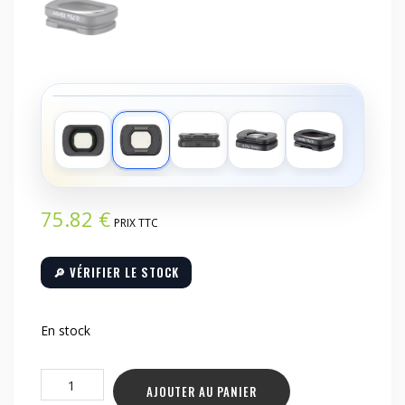
‹
›
75.82
€
PRIX TTC
🔎 VÉRIFIER LE STOCK
En stock
quantité
AJOUTER AU PANIER
de