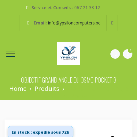
Service et Conseils :
067 21 33 12
Email:
info@ypsiloncomputers.be
0
OBJECTIF GRAND ANGLE DJI OSMO POCKET 3
Home
›
Produits
›
Objectif Grand Angle
DJI Osmo Pocket 3
En stock : expédié sous 72h