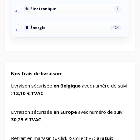
📂
Électronique
1
🔋
Énergie
124
🔋
Energy/Off-grid power supply
2
🎮
Gaming/Speakers
1
Nos frais de livraison:
GSM Accessories/Tempered glass and
Livraison sécurisée
en Belgique
avec numéro de suivi
📱
1
screen protectors/For smartwatches
:
12,10 € TVAC
📂
Impression 3D
370
Livraison sécurisée
en Europe
avec numéro de suivi :
30,25 € TVAC
📂
Informatique
730
Retrait en magasin (« Click & Collect ») :
gratuit