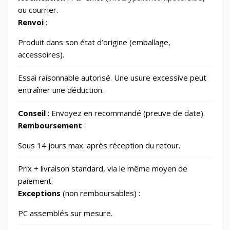
ou courrier.
📂
Renvoi
:
Outdoor
248
Produit dans son état d’origine (emballage,
📂
Outillage
328
accessoires).
Essai raisonnable autorisé. Une usure excessive peut
📷
Photos et Caméras
797
entraîner une déduction.
Conseil
: Envoyez en recommandé (preuve de date).
📂
Santé et beauté
66
Remboursement
:
🏠
Sous 14 jours max. après réception du retour.
Smart Home/Lighting/Lighting fixtures
1
Prix + livraison standard, via le même moyen de
📱
Smartphones & Tablets
paiement.
Exceptions
(non remboursables) :
📂
Sports & Loisirs
182
PC assemblés sur mesure.