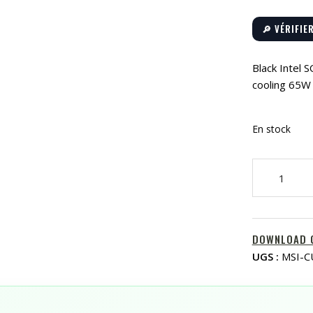
🔎 VÉRIFIE
Black Intel
cooling 65W
En stock
quantité
de
Black
Intel
SOC
DOWNLOAD 
i5
UGS :
MSI-C
1235U
Integrated
Graphics