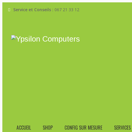
Service et Conseils :
067 21 33 12
Call
Email
+32(0)67 21 33 12
info@ypsiloncompu
BLACK INTEL SOC I5 1235U I
Home
Ypsilon Computers
›
Produits
›
MSI
›
ACCUEIL
SHOP
CONFIG SUR MESURE
SERVICES