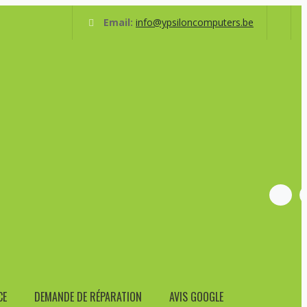
Email:
info@ypsiloncomputers.be
e Comte
service après-vente : 067 21 33 12
11AX 5 2 AIR COOLING 65W 3Y
8GB*1 512GB SSD No HDD Win 11 Pro 802.11AX 5
CE
DEMANDE DE RÉPARATION
AVIS GOOGLE