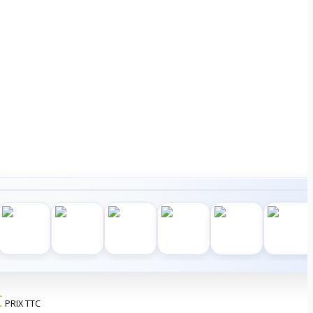
€
PRIX TTC