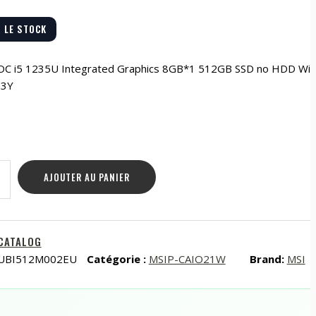
R LE STOCK
 SOC i5 1235U Integrated Graphics 8GB*1 512GB SSD no HDD Win 
 3Y
AJOUTER AU PANIER
CATALOG
UBI512M002EU
Catégorie :
MSIP-CAIO21W
Brand:
MSI