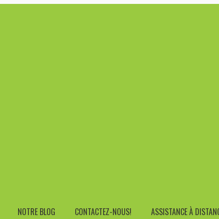
Address
ters.be
Rue Edouard Etienne 21, 7090 Braine L
NTEGRATED GRAPHICS 8GB*1 512GB SSD NO HDD WIN 11 PRO 802.
Black Intel SOC I5 1235U Integrated Graphics 
2 Air Cooling 65W 3Y
NOTRE BLOG
CONTACTEZ-NOUS!
ASSISTANCE À DISTAN