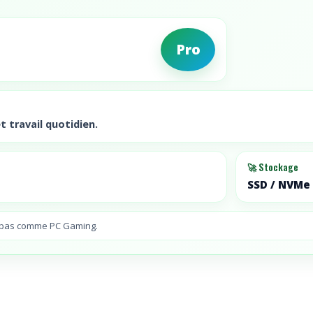
8GB*1
512GB
SSD
Pro
no
HDD
Win
11
Pro
t travail quotidien.
802.11AX
5
🚀 Stockage
2
SSD / NVMe
Air
cooling
65W
, pas comme PC Gaming.
3Y