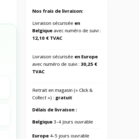
🔋
2
power supply
Nos frais de livraison:
🎮
Gaming/Speakers
1
Livraison sécurisée
en
Belgique
avec numéro de suivi :
12,10 € TVAC
GSM
Accessories/Tempered
📱
glass and screen
1
protectors/For
Livraison sécurisée
en Europe
smartwatches
avec numéro de suivi :
30,25 €
TVAC
Impression
📂
370
3D
Retrait en magasin (« Click &
📂
Informatique
Collect ») :
gratuit
729
Délais de livraison :
IT
🖥️
Accessories/Monitor
6
Belgique
3-4 Jours ouvrable
stands
Europe
4-5 jours ouvrable