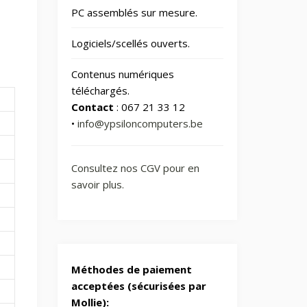
📂
182
Loisirs
PC assemblés sur mesure.
Logiciels/scellés ouverts.
Vélos &
📂
Trottinettes
Contenus numériques
téléchargés.
Contact
: 067 21 33 12
•
info@ypsiloncomputers.be
Consultez nos CGV pour en
savoir plus.
Méthodes de paiement
acceptées (sécurisées par
Mollie):