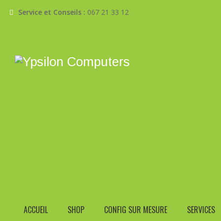
Service et Conseils :
067 21 33 12
Call
Email
+32(0)67 21 33 12
info@ypsiloncomput
BLACK INTEL SOC I7 1255U INTEGRATED
Home
›
Produits
›
MSI
›
Black In
En stock : expédié sous 72h
ACCUEIL
SHOP
CONFIG SUR MESURE
SERVICES