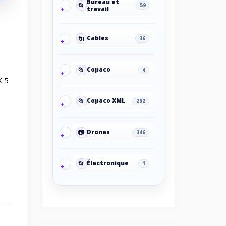
Bureau et
📂
59
travail
🔌
Cables
36
📂
Copaco
4
X 5
📂
Copaco XML
262
📷
Drones
346
📂
Électronique
1
🔋
Énergie
124
Energy/Off-grid