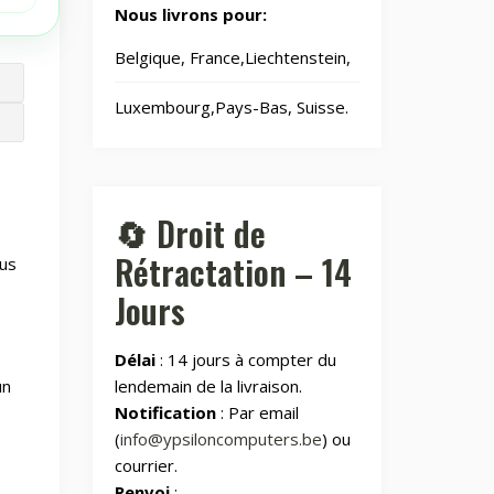
📂
Jardin
69
Nous livrons pour:
Belgique, France,Liechtenstein,
🧸
Jouets
8
Luxembourg,Pays-Bas, Suisse.
Laser graveurs
📂
et
55
découpeuses
🔄 Droit de
Maison &
🏠
264
Cuisine
Rétractation – 14
ous
Jours
Maison
🏠
604
connectée
Délai
: 14 jours à compter du
un
lendemain de la livraison.
📂
Maman et bébé
Notification
: Par email
(
info@ypsiloncomputers.be
) ou
Montres &
⌚
courrier.
100
Rings
Renvoi
: