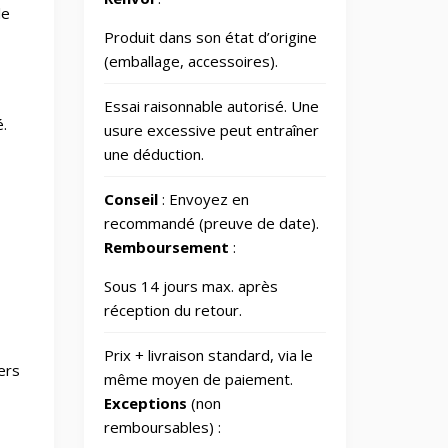
le
Produit dans son état d’origine
📂
Outdoor
248
(emballage, accessoires).
📂
Outillage
328
Essai raisonnable autorisé. Une
é.
usure excessive peut entraîner
une déduction.
Photos et
📷
797
Caméras
Conseil
: Envoyez en
recommandé (preuve de date).
Santé et
📂
64
beauté
Remboursement
:
Sous 14 jours max. après
Smart
réception du retour.
🏠
Home/Lighting/Lighting
1
fixtures
Prix + livraison standard, via le
ers
même moyen de paiement.
Smartphones &
📱
Tablets
Exceptions
(non
remboursables) :
Sports &