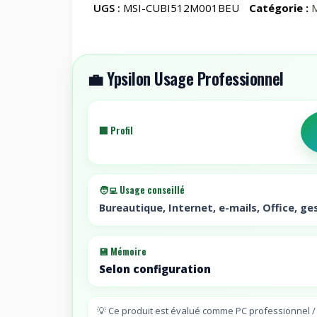
UGS :
MSI-CUBI512M001BEU
Catégorie :
Integrated
Graphics
2
slots
💼 Ypsilon Usage Professionnel
-
Max
64GB
🏢 Profil
RAM
1*M.2
&
1*2.5i
🧑‍💻 Usage conseillé
no
Bureautique, Internet, e-mails, Office, ges
HDD
no
💾 Mémoire
OS
Selon configuration
802.11AX
5
2
💡 Ce produit est évalué comme PC professionnel 