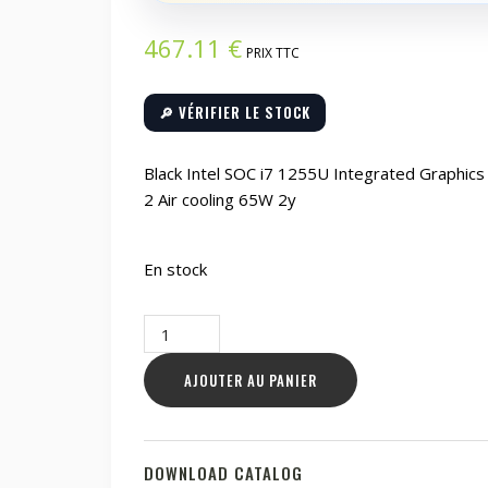
467.11
€
PRIX TTC
🔎 VÉRIFIER LE STOCK
Black Intel SOC i7 1255U Integrated Graphi
2 Air cooling 65W 2y
En stock
quantité
de
Black
AJOUTER AU PANIER
Intel
SOC
i7
DOWNLOAD CATALOG
1255U