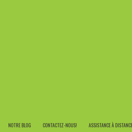
Address
ers.be
Rue Edouard Etienne 21, 7090 Braine Le 
 GRAPHICS 2 SLOTS – MAX 64GB RAM 1*M.2 & 1*2.5I NO HDD N
tel SOC I7 1255U Integrated Graphics 2 Slots –
No OS 802.11AX 5 2 Air Cooling 65W 2y
NOTRE BLOG
CONTACTEZ-NOUS!
ASSISTANCE À DISTANC