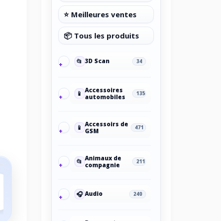
⭐ Meilleures ventes
📦 Tous les produits
📂
3D Scan
34
Accessoires
📱
135
automobiles
Accessoirs de
📱
471
GSM
Animaux de
📂
211
compagnie
🎧
Audio
240