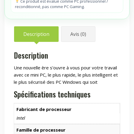
Ce produit est évalué comme PC professionnel /
/
reconditionné, pas comme PC Gaming.
5
2
/
Air
Description
Avis (0)
cooling/
120W
Description
/
3y
Une nouvelle ère s’ouvre à vous pour votre travail
avec ce mini PC, le plus rapide, le plus intelligent et
le plus sécurisé des PC Windows qui soit
Spécifications techniques
Fabricant de processeur
Intel
Famille de processeur