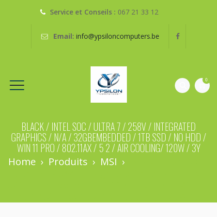
Service et Conseils :
067 21 33 12
Email:
info@ypsiloncomputers.be
0
BLACK / INTEL SOC / ULTRA 7 / 258V / INTEGRATED
GRAPHICS / N/A / 32GBEMBEDDED / 1TB SSD / NO HDD /
WIN 11 PRO / 802.11AX / 5 2 / AIR COOLING/ 120W / 3Y
Home
›
Produits
›
MSI
›
Black / Intel SOC /
Ultra 7 / 258V / Integrated Graphics / N/A /
32GBembedded / 1TB SSD / No HDD / Win 11
Pro / 802.11AX / 5 2 / Air Cooling/ 120W / 3y