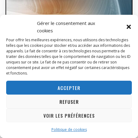
Gérer le consentement aux
cookies
Pour offrir les meilleures expériences, nous utilisons des technologies
telles que les cookies pour stocker et/ou accéder aux informations des
appareils. Le fait de consentir à ces technologies nous permettra de
traiter des données telles que le comportement de navigation ou les ID
uniques sur ce site. Le fait de ne pas consentir ou de retirer son
consentement peut avoir un effet négatif sur certaines caractéristiques
et fonctions.
ACCEPTER
REFUSER
VOIR LES PRÉFÉRENCES
Modern AM242TP 1M-1230EU W11 Pro
Stock fournisseur : 7
ABONNEZ-VOUS
1,011.86
€
PRIX TTC
Politique de cookies