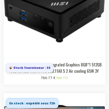
Black Intel SOC i5 1235U Integrated Graphics 8GB*1 512GB
Stock fournisseur : 33
SSD no HDD Win 11 Pro 802.11AX 5 2 Air cooling 65W 3Y
786.77
€
PRIX TTC
En stock : expédié sous 72h