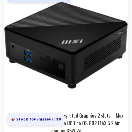
Black Intel SOC i7 1255U Integrated Graphics 2 slots – Max
Stock fournisseur : 10
64GB RAM 1*M.2 & 1*2.5i no HDD no OS 802.11AX 5 2 Air
cooling 65W 2y