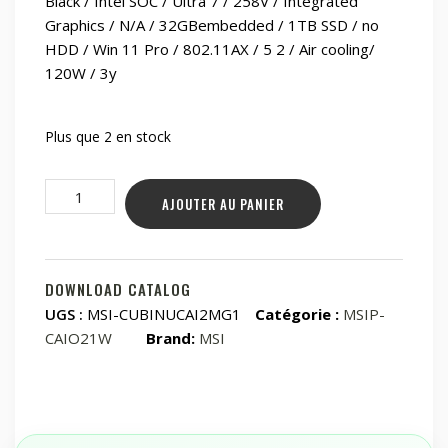
Black / Intel SOC / Ultra 7 / 258V / Integrated
Graphics / N/A / 32GBembedded / 1TB SSD / no
HDD / Win 11 Pro / 802.11AX / 5 2 / Air cooling/
120W / 3y
Plus que 2 en stock
quantité
AJOUTER AU PANIER
de
Black
/
Intel
DOWNLOAD CATALOG
SOC
UGS :
MSI-CUBINUCAI2MG1
Catégorie :
MSIP-
/
CAIO21W
Brand:
MSI
Ultra
7
/
258V