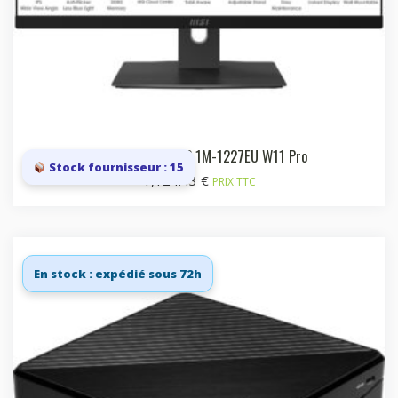
Modern AM242TP 1M-1227EU W11 Pro
Stock fournisseur : 15
1,124.43
€
PRIX TTC
En stock : expédié sous 72h