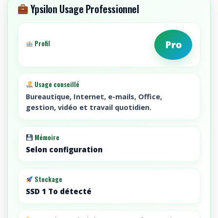
/
Ypsilon Usage Professionnel
Integrated
Graphics
/
Pro
Profil
N/A
/
32GBembedded
Usage conseillé
/
1TB
Bureautique, Internet, e-mails, Office,
gestion, vidéo et travail quotidien.
SSD
/
no
Mémoire
HDD
Selon configuration
/
Win
11
Stockage
Pro
SSD 1 To détecté
/
802.11AX