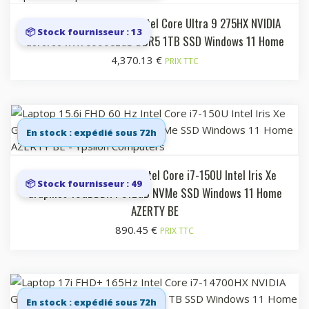
Laptop 17i QHD+ 240Hz Intel Core Ultra 9 275HX NVIDIA
📦 Stock fournisseur : 13
GeForce RTX 509032GB DDR5 1TB SSD Windows 11 Home
4,370.13
€
PRIX TTC
En stock : expédié sous 72h
Laptop 15.6i FHD 60 Hz Intel Core i7-150U Intel Iris Xe
📦 Stock fournisseur : 49
Graphics 16GBDDR4 512GB NVMe SSD Windows 11 Home
AZERTY BE
890.45
€
PRIX TTC
En stock : expédié sous 72h