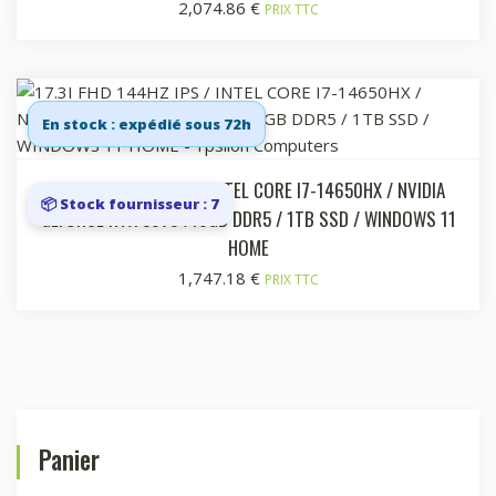
2,074.86
€
PRIX TTC
En stock : expédié sous 72h
17.3I FHD 144HZ IPS / INTEL CORE I7-14650HX / NVIDIA
📦 Stock fournisseur : 7
GEFORCE RTX 5070 /16GB DDR5 / 1TB SSD / WINDOWS 11
HOME
1,747.18
€
PRIX TTC
Panier