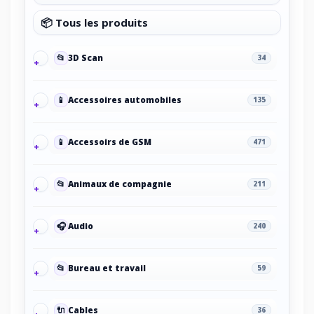
📦 Tous les produits
📂
3D Scan
34
📱
Accessoires automobiles
135
📱
Accessoirs de GSM
471
📂
Animaux de compagnie
211
🎧
Audio
240
📂
Bureau et travail
59
🔌
Cables
36