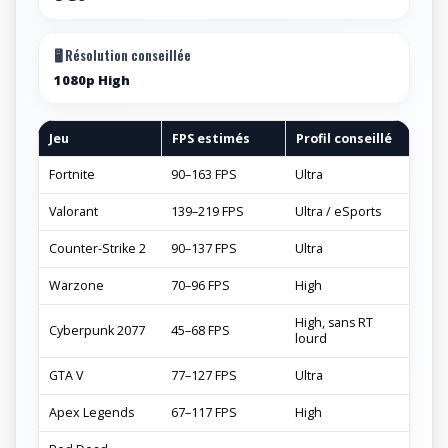
AZERTY
BE
🖥️ Résolution conseillée
1080p High
Jeu
FPS estimés
Profil conseillé
Fortnite
90–163 FPS
Ultra
Valorant
139–219 FPS
Ultra / eSports
Counter-Strike 2
90–137 FPS
Ultra
Warzone
70–96 FPS
High
High, sans RT
Cyberpunk 2077
45–68 FPS
lourd
GTA V
77–127 FPS
Ultra
Apex Legends
67–117 FPS
High