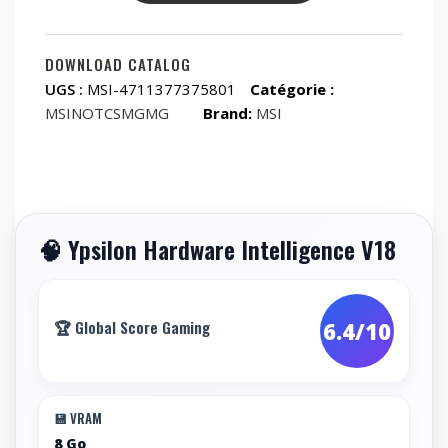
Laptop
15.6i
FHD
DOWNLOAD CATALOG
144
UGS :
MSI-4711377375801
Catégorie :
Hz
MSINOTCSMGMG
Brand:
MSI
AMD
Ryzen
R7
260
NVIDIA
🧠 Ypsilon Hardware Intelligence V18
GeForce
RTX
5050
16GBDDR5
🏆 Global Score Gaming
6.4/10
512GB
SSD
Windows
💾 VRAM
11
8 Go
Home