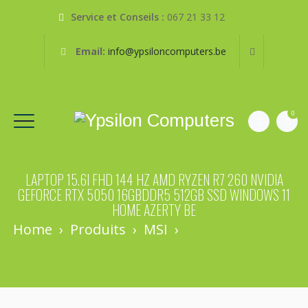
Service et Conseils :
067 21 33 12
Email:
info@ypsiloncomputers.be
0
LAPTOP 15.6I FHD 144 HZ AMD RYZEN R7 260 NVIDIA
GEFORCE RTX 5050 16GBDDR5 512GB SSD WINDOWS 11
HOME AZERTY BE
Home
›
Produits
›
MSI
›
Laptop 15.6i FHD
144 Hz AMD Ryzen R7 260 NVIDIA GeForce
RTX 5050 16GBDDR5 512GB SSD Windows 11
Home AZERTY BE