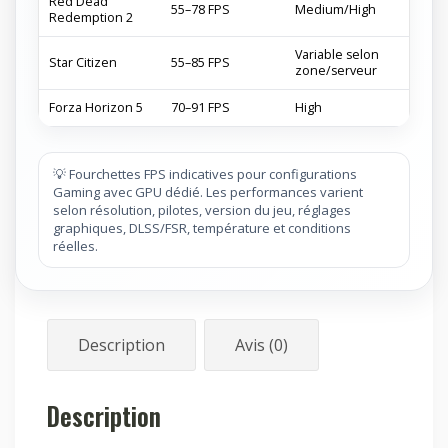
Red Dead
55–78 FPS
Medium/High
Redemption 2
Variable selon
Star Citizen
55–85 FPS
zone/serveur
Forza Horizon 5
70–91 FPS
High
💡 Fourchettes FPS indicatives pour configurations
Gaming avec GPU dédié. Les performances varient
selon résolution, pilotes, version du jeu, réglages
graphiques, DLSS/FSR, température et conditions
réelles.
Description
Avis (0)
Description