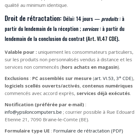
qualité au minimum identique.
Droit de rétractation:
Délai:
14 jours —
produits
: à
partir du lendemain de la
réception
;
services
: à partir du
lendemain de la
conclusion du contrat
(
Art. VI.47 CDE
).
Valable pour :
uniquement les consommateurs particuliers,
sur les produits non personnalisés vendus à distance et les
services non commencés (
hors achats en magasin
).
Exclusions
:
PC assemblés sur mesure
(
art. VI.53, 3° CDE
),
logiciels scellés ouverts/activés
,
contenus numériques
commencés avec accord exprès,
services déjà exécutés
.
Notification (préférée par e‑mail)
:
info@ypsiloncomputers.be
; courrier possible à Rue Edouard
Etienne 21, 7090 Braine‑le‑Comte (BE).
Formulaire type UE
:
Formulaire de rétractation (PDF)