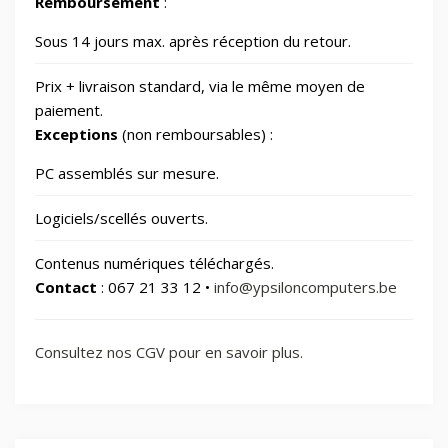
Remboursement
:
🏠
Sous 14 jours max. après réception du retour.
Smart Home/Lighting/Lighting fixtures
1
Prix + livraison standard, via le même moyen de
📱
Smartphones & Tablets
paiement.
Exceptions
(non remboursables) :
📂
Sports & Loisirs
182
PC assemblés sur mesure.
Logiciels/scellés ouverts.
📂
Vélos & Trottinettes
Contenus numériques téléchargés.
Contact
: 067 21 33 12 •
info@ypsiloncomputers.be
Consultez nos CGV pour en savoir plus.