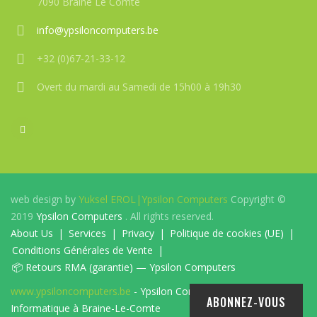
7090 Braine Le Comte
info@ypsiloncomputers.be
+32 (0)67-21-33-12
Overt du mardi au Samedi de 15h00 à 19h30
web design by
Yuksel EROL|
Ypsilon Computers
Copyright ©
2019
Ypsilon Computers
. All rights reserved.
About Us
Services
Privacy
Politique de cookies (UE)
Conditions Générales de Vente
📦 Retours RMA (garantie) — Ypsilon Computers
www.ypsiloncomputers.be
- Ypsilon Computers-Magasin
ABONNEZ-VOUS
Informatique à Braine-Le-Comte