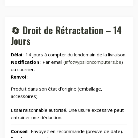
🏠
Maison & Cuisine
264
🏠
Maison connectée
604
🔄 Droit de Rétractation – 14
Jours
📂
Maman et bébé
Délai
: 14 jours à compter du lendemain de la livraison.
⌚
Montres & Rings
100
Notification
: Par email (
info@ypsiloncomputers.be
)
ou courrier.
📂
Renvoi
:
Outdoor
248
Produit dans son état d’origine (emballage,
📂
Outillage
328
accessoires).
Essai raisonnable autorisé. Une usure excessive peut
📷
Photos et Caméras
797
entraîner une déduction.
Conseil
: Envoyez en recommandé (preuve de date).
📂
Santé et beauté
64