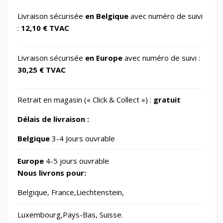
GSM Accessories/Tempered glass and
Livraison sécurisée
en Belgique
avec numéro de suivi
📱
1
screen protectors/For smartwatches
:
12,10 € TVAC
📂
Impression 3D
370
Livraison sécurisée
en Europe
avec numéro de suivi :
30,25 € TVAC
📂
Informatique
729
Retrait en magasin (« Click & Collect ») :
gratuit
🖥️
IT Accessories/Monitor stands
6
Délais de livraison :
📂
Jardin
Belgique
3-4 Jours ouvrable
69
Europe
4-5 jours ouvrable
🧸
Jouets
8
Nous livrons pour:
Belgique, France,Liechtenstein,
📂
Laser graveurs et découpeuses
55
Luxembourg,Pays-Bas, Suisse.