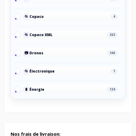
📂
Copaco
4
📂
Copaco XML
262
📷
Drones
346
📂
Électronique
1
🔋
Énergie
124
🔋
Energy/Off-grid power supply
2
🎮
Gaming/Speakers
1
Nos frais de livraison: