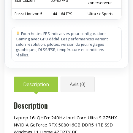
Star Citizen
55–85 FPS
zone/serveur
Forza Horizon 5
144–164 FPS
Ultra / eSports
Fourchettes FPS indicatives pour configurations
Gaming avec GPU dédié. Les performances varient
selon résolution, pilotes, version du jeu, réglages
graphiques, DLSS/FSR, température et conditions
réelles.
Description
Avis (0)
Description
Laptop 16i QHD+ 240Hz Intel Core Ultra 9 275HX
NVIDIA GeForce RTX 508016GB DDR5 1TB SSD
Windows 11 Home AZERTY BE