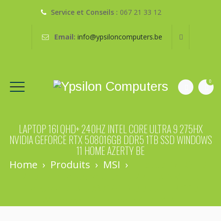
Service et Conseils :
067 21 33 12
Email:
info@ypsiloncomputers.be
0
LAPTOP 16I QHD+ 240HZ INTEL CORE ULTRA 9 275HX
NVIDIA GEFORCE RTX 508016GB DDR5 1TB SSD WINDOWS
11 HOME AZERTY BE
Home
›
Produits
›
MSI
›
Laptop 16i QHD+
240Hz Intel Core Ultra 9 275HX NVIDIA
GeForce RTX 508016GB DDR5 1TB SSD
Windows 11 Home AZERTY BE