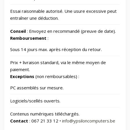
Essai raisonnable autorisé. Une usure excessive peut
Photos et Caméras
797
entraîner une déduction.
Conseil
: Envoyez en recommandé (preuve de date).
Santé et beauté
65
Remboursement
:
Sous 14 jours max. après réception du retour.
Smart Home/Lighting/Lighting fixtures
1
Prix + livraison standard, via le même moyen de
Smartphones & Tablets
paiement.
Exceptions
(non remboursables) :
Sports & Loisirs
182
PC assemblés sur mesure.
Logiciels/scellés ouverts.
Vélos & Trottinettes
Contenus numériques téléchargés.
Contact
: 067 21 33 12 •
info@ypsiloncomputers.be