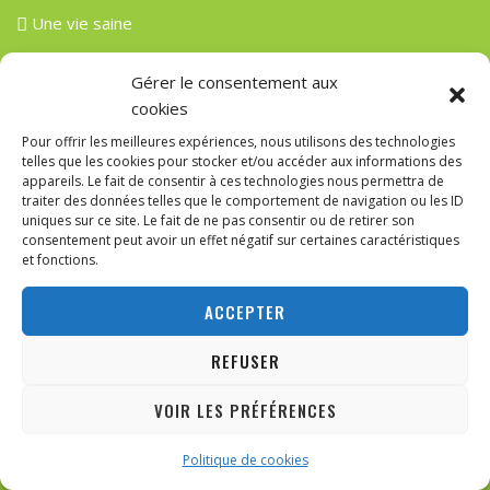
Une vie saine
Gérer le consentement aux
Recent Posts
cookies
Pour offrir les meilleures expériences, nous utilisons des technologies
telles que les cookies pour stocker et/ou accéder aux informations des
11 mai 2026
appareils. Le fait de consentir à ces technologies nous permettra de
traiter des données telles que le comportement de navigation ou les ID
LA CONSCIENCE DE LA BELGIQUE EST-ELLE À VENDRE À
uniques sur ce site. Le fait de ne pas consentir ou de retirer son
ANKARA ?
consentement peut avoir un effet négatif sur certaines caractéristiques
et fonctions.
20 mars 2026
GUIDE COMPLET : PWM & RÉGLAGE DES VENTILATEURS DANS
ACCEPTER
LE BIOS
REFUSER
30 novembre 2025
DE NICÉE À CONSTANTINOPLE : L’HÉRITAGE MONOTHÉISTE
VOIR LES PRÉFÉRENCES
D’ARIUS, LE SIÈCLE ARIEN ET LA CONSTRUCTION DE LA
ABONNEZ-VOUS
DOCTRINE TRINITAIRE
Politique de cookies