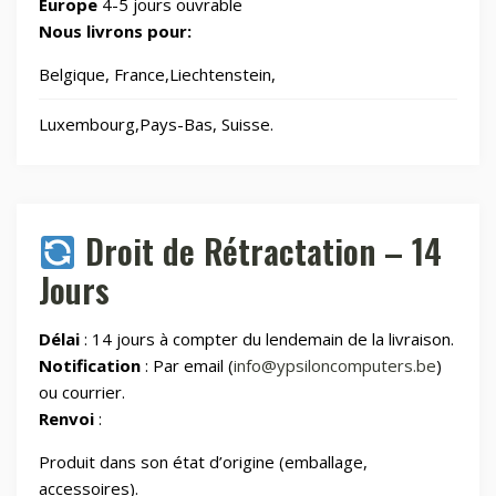
Europe
4-5 jours ouvrable
Jouets
8
Nous livrons pour:
Belgique, France,Liechtenstein,
Laser graveurs et découpeuses
55
Luxembourg,Pays-Bas, Suisse.
Maison & Cuisine
264
Maison connectée
605
Droit de Rétractation – 14
Jours
Maman et bébé
Délai
: 14 jours à compter du lendemain de la livraison.
Montres & Rings
100
Notification
: Par email (
info@ypsiloncomputers.be
)
ou courrier.
Renvoi
:
Outdoor
248
Produit dans son état d’origine (emballage,
Outillage
328
accessoires).