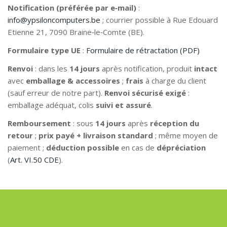
Notification (préférée par e‑mail)
:
info@ypsiloncomputers.be
; courrier possible à Rue Edouard
Etienne 21, 7090 Braine‑le‑Comte (BE).
Formulaire type UE
:
Formulaire de rétractation (PDF)
Renvoi
: dans les
14 jours
après notification, produit
intact
avec
emballage & accessoires
;
frais
à charge du client
(sauf erreur de notre part).
Renvoi sécurisé exigé
:
emballage adéquat, colis
suivi et assuré
.
Remboursement
: sous
14 jours
après
réception du
retour
;
prix payé + livraison standard
; même moyen de
paiement ;
déduction possible
en cas de
dépréciation
(
Art. VI.50 CDE
).