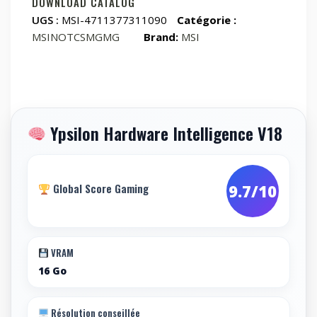
QHD+
DOWNLOAD CATALOG
240Hz
UGS :
MSI-4711377311090
Catégorie :
Intel
MSINOTCSMGMG
Brand:
MSI
Core
Ultra
9
275HX
NVIDIA
Ypsilon Hardware Intelligence V18
GeForce
RTX
508016GB
DDR5
Global Score Gaming
9.7/10
1TB
SSD
Windows
VRAM
11
16 Go
Home
AZERTY
BE
Résolution conseillée