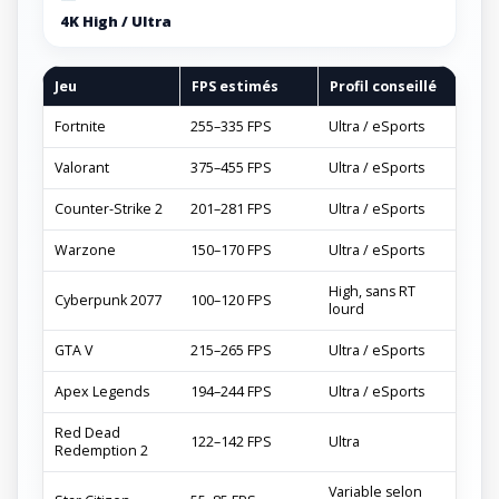
4K High / Ultra
Jeu
FPS estimés
Profil conseillé
Fortnite
255–335 FPS
Ultra / eSports
Valorant
375–455 FPS
Ultra / eSports
Counter-Strike 2
201–281 FPS
Ultra / eSports
Warzone
150–170 FPS
Ultra / eSports
High, sans RT
Cyberpunk 2077
100–120 FPS
lourd
GTA V
215–265 FPS
Ultra / eSports
Apex Legends
194–244 FPS
Ultra / eSports
Red Dead
122–142 FPS
Ultra
Redemption 2
Variable selon