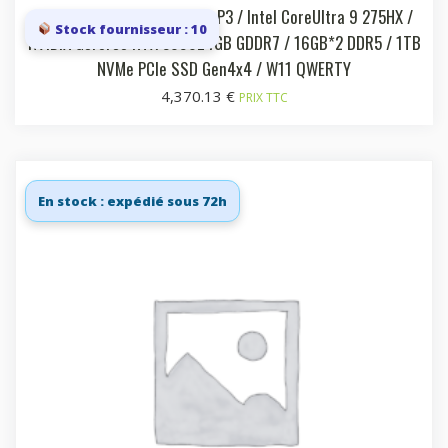
17i QHD+ 240Hz 100% DCI-P3 / Intel CoreUltra 9 275HX /
Stock fournisseur : 10
NVIDIA GeForce RTX 509024GB GDDR7 / 16GB*2 DDR5 / 1TB
NVMe PCIe SSD Gen4x4 / W11 QWERTY
4,370.13
€
PRIX TTC
En stock : expédié sous 72h