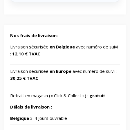
Energy/Off-grid power supply
2
Gaming/Speakers
1
Nos frais de livraison:
GSM Accessories/Tempered glass and
Livraison sécurisée
en Belgique
avec numéro de suivi
1
screen protectors/For smartwatches
:
12,10 € TVAC
Impression 3D
370
Livraison sécurisée
en Europe
avec numéro de suivi :
30,25 € TVAC
Informatique
729
Retrait en magasin (« Click & Collect ») :
gratuit
IT Accessories/Monitor stands
6
Délais de livraison :
Jardin
Belgique
3-4 Jours ouvrable
69