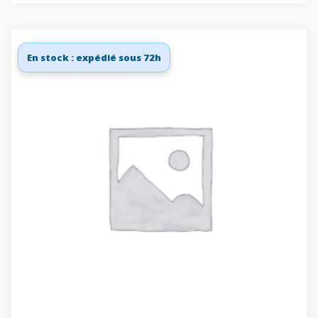
En stock : expédié sous 72h