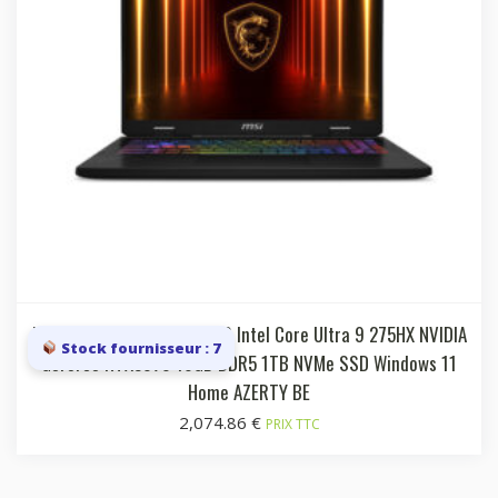
Laptop 16i QHD+ 240Hz IPS Intel Core Ultra 9 275HX NVIDIA
Stock fournisseur : 7
GeForce RTX5070 16GB DDR5 1TB NVMe SSD Windows 11
Home AZERTY BE
2,074.86
€
PRIX TTC