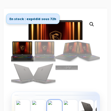
En stock : expédié sous 72h
‹
›