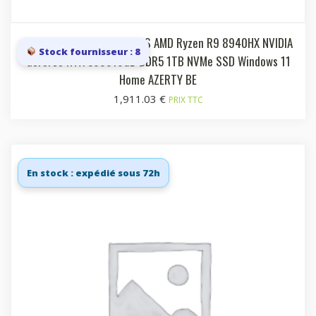
Laptop 16i QHD+ 240Hz IPS AMD Ryzen R9 8940HX NVIDIA
Stock fournisseur : 8
GeForce RTX 506016GB DDR5 1TB NVMe SSD Windows 11
Home AZERTY BE
1,911.03
€
PRIX TTC
En stock : expédié sous 72h