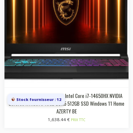
Laptop 15.6i FHD 144Hz IPS Intel Core i7-14650HX NVIDIA
Stock fournisseur : 12
GeForce RTX5070 16GB DDR5 512GB SSD Windows 11 Home
AZERTY BE
1,638.44
€
PRIX TTC