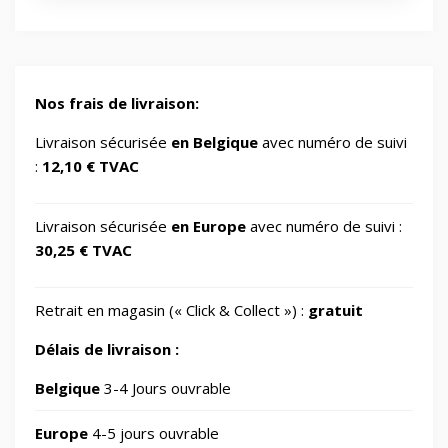
Energy/Off-grid power supply
2
Gaming/Speakers
1
Nos frais de livraison:
GSM Accessories/Tempered glass and
Livraison sécurisée
en Belgique
avec numéro de suivi
1
screen protectors/For smartwatches
:
12,10 € TVAC
Impression 3D
370
Livraison sécurisée
en Europe
avec numéro de suivi :
30,25 € TVAC
Informatique
730
Retrait en magasin (« Click & Collect ») :
gratuit
IT Accessories/Monitor stands
6
Délais de livraison :
Jardin
Belgique
3-4 Jours ouvrable
69
Europe
4-5 jours ouvrable
Jouets
8