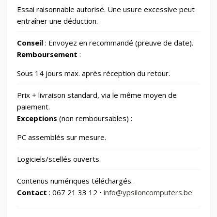
Essai raisonnable autorisé. Une usure excessive peut
Photos et Caméras
797
entraîner une déduction.
Conseil
: Envoyez en recommandé (preuve de date).
Santé et beauté
66
Remboursement
:
Sous 14 jours max. après réception du retour.
Smart Home/Lighting/Lighting fixtures
1
Prix + livraison standard, via le même moyen de
Smartphones & Tablets
paiement.
Exceptions
(non remboursables) :
Sports & Loisirs
182
PC assemblés sur mesure.
Logiciels/scellés ouverts.
Vélos & Trottinettes
Contenus numériques téléchargés.
Contact
: 067 21 33 12 •
info@ypsiloncomputers.be