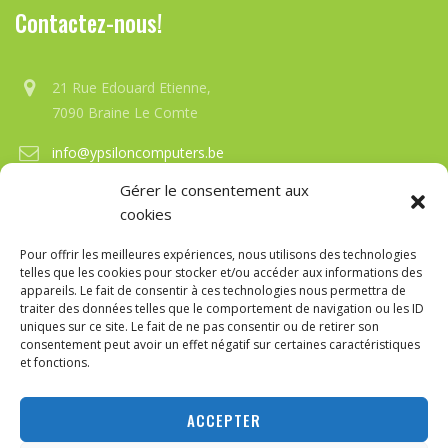
Contactez-nous!
21 Rue Edouard Etienne,
7090 Braine Le Comte
info@ypsiloncomputers.be
Gérer le consentement aux
+32 (0)67-21-33-12
cookies
Overt du mardi au Samedi de 15h00 à 19h30
Pour offrir les meilleures expériences, nous utilisons des technologies
telles que les cookies pour stocker et/ou accéder aux informations des
appareils. Le fait de consentir à ces technologies nous permettra de
traiter des données telles que le comportement de navigation ou les ID
uniques sur ce site. Le fait de ne pas consentir ou de retirer son
consentement peut avoir un effet négatif sur certaines caractéristiques
et fonctions.
web design by
Yuksel EROL|
Ypsilon Computers
Copyright ©
2019
Ypsilon Computers
. All rights reserved.
ACCEPTER
About Us
Services
Privacy
Politique de cookies (UE)