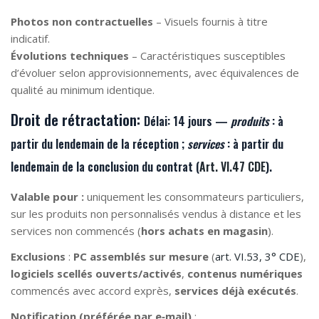
Photos non contractuelles
– Visuels fournis à titre
indicatif.
Évolutions techniques
– Caractéristiques susceptibles
d’évoluer selon approvisionnements, avec équivalences de
qualité au minimum identique.
Droit de rétractation:
Délai:
14 jours —
produits
: à
partir du lendemain de la
réception
;
services
: à partir du
lendemain de la
conclusion du contrat
(
Art. VI.47 CDE
).
Valable pour :
uniquement les consommateurs particuliers,
sur les produits non personnalisés vendus à distance et les
services non commencés (
hors achats en magasin
).
Exclusions
:
PC assemblés sur mesure
(
art. VI.53, 3° CDE
),
logiciels scellés ouverts/activés
,
contenus numériques
commencés avec accord exprès,
services déjà exécutés
.
Notification (préférée par e‑mail)
: