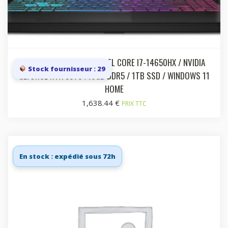
15.6I FHD 144HZ IPS / INTEL CORE I7-14650HX / NVIDIA
Stock fournisseur : 29
GEFORCE RTX 5070 /16GB DDR5 / 1TB SSD / WINDOWS 11
HOME
1,638.44
€
PRIX TTC
En stock : expédié sous 72h