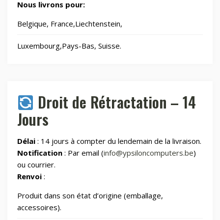
Nous livrons pour:
Belgique, France,Liechtenstein,
Laser graveurs et découpeuses
55
Luxembourg,Pays-Bas, Suisse.
Maison & Cuisine
265
Maison connectée
605
Droit de Rétractation – 14
Jours
Maman et bébé
Délai
: 14 jours à compter du lendemain de la livraison.
Montres & Rings
100
Notification
: Par email (
info@ypsiloncomputers.be
)
ou courrier.
Renvoi
:
Outdoor
248
Produit dans son état d’origine (emballage,
Outillage
328
accessoires).