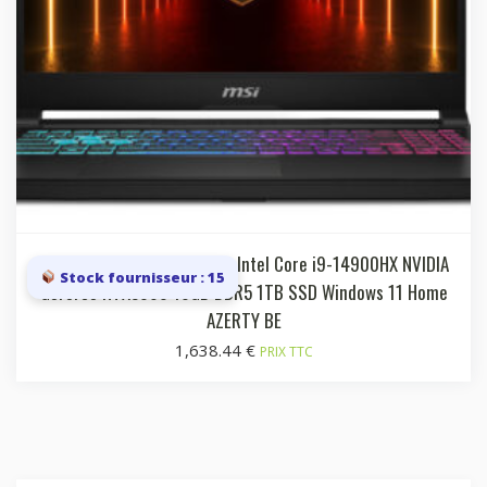
Laptop 15.6i FHD 144Hz IPS Intel Core i9-14900HX NVIDIA
Stock fournisseur : 15
GeForce RTX5060 16GB DDR5 1TB SSD Windows 11 Home
AZERTY BE
1,638.44
€
PRIX TTC