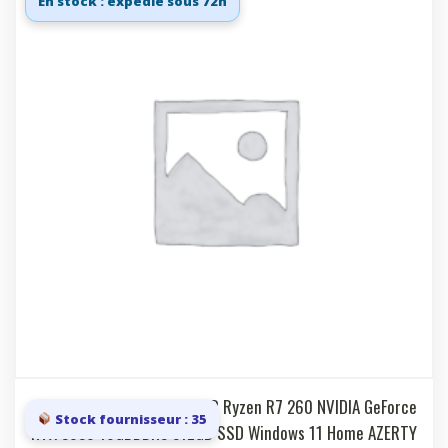
En stock : expédié sous 72h
Laptop 17.3i FHD 144 Hz AMD Ryzen R7 260 NVIDIA GeForce
Stock fournisseur : 35
RTX 5050 16GBDDR5 512GB SSD Windows 11 Home AZERTY