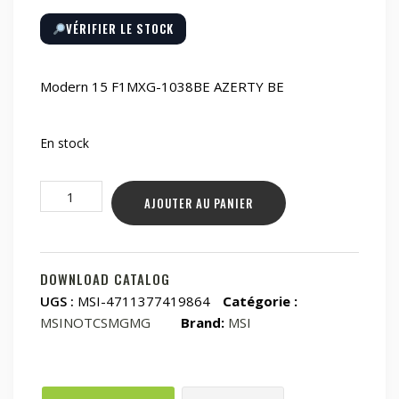
VÉRIFIER LE STOCK
Modern 15 F1MXG-1038BE AZERTY BE
En stock
quantité
AJOUTER AU PANIER
de
Modern
15
F1MXG-
DOWNLOAD CATALOG
1038BE
UGS :
MSI-4711377419864
Catégorie :
AZERTY
MSINOTCSMGMG
Brand:
MSI
BE