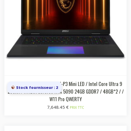
18i UHD+ 120 Hz 100% DCI-P3 Mini LED / Intel Core Ultra 9
Stock fournisseur : 2
285HX / NVIDIA GeForce RTX 5090 24GB GDDR7 / 48GB*2 / /
W11 Pro QWERTY
7,648.45
€
PRIX TTC