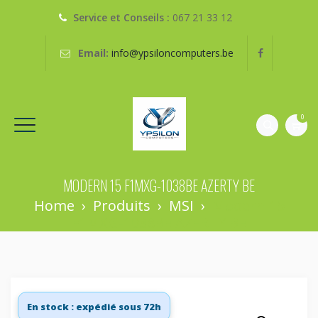
Service et Conseils :
067 21 33 12
Email:
info@ypsiloncomputers.be
0
MODERN 15 F1MXG-1038BE AZERTY BE
Home
›
Produits
›
MSI
›
Modern 15
F1MXG-1038BE AZERTY BE
En stock : expédié sous 72h