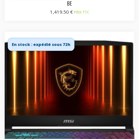
BE
1,419.50
€
PRIX TTC
En stock : expédié sous 72h