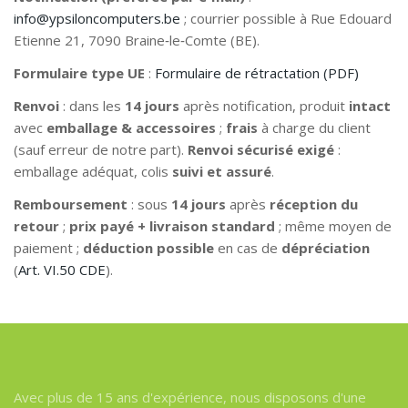
info@ypsiloncomputers.be
; courrier possible à Rue Edouard
Etienne 21, 7090 Braine‑le‑Comte (BE).
Formulaire type UE
:
Formulaire de rétractation (PDF)
Renvoi
: dans les
14 jours
après notification, produit
intact
avec
emballage & accessoires
;
frais
à charge du client
(sauf erreur de notre part).
Renvoi sécurisé exigé
:
emballage adéquat, colis
suivi et assuré
.
Remboursement
: sous
14 jours
après
réception du
retour
;
prix payé + livraison standard
; même moyen de
paiement ;
déduction possible
en cas de
dépréciation
(
Art. VI.50 CDE
).
Avec plus de 15 ans d'expérience, nous disposons d'une