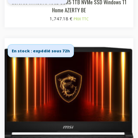
GeForce RTX5070 16GB DDR5 1TB NVMe SSD Windows 11
Home AZERTY BE
1,747.18
€
PRIX TTC
En stock : expédié sous 72h