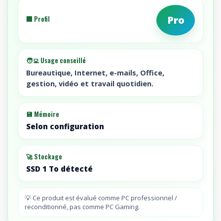
Graphics
/
Pro
🏢 Profil
N/A
/
32GBembedded
🧑‍💻 Usage conseillé
/
1TB
Bureautique, Internet, e-mails, Office,
gestion, vidéo et travail quotidien.
SSD
/
no
💾 Mémoire
HDD
Selon configuration
/
Win
11
🚀 Stockage
Pro
SSD 1 To détecté
/
802.11AX
💡 Ce produit est évalué comme PC professionnel /
/
reconditionné, pas comme PC Gaming.
5