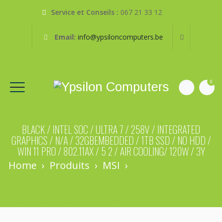
Service et Conseils :
067 21 33 12
Email:
info@ypsiloncomputers.be
0
BLACK / INTEL SOC / ULTRA 7 / 258V / INTEGRATED
GRAPHICS / N/A / 32GBEMBEDDED / 1TB SSD / NO HDD /
WIN 11 PRO / 802.11AX / 5 2 / AIR COOLING/ 120W / 3Y
Home
›
Produits
›
MSI
›
Black / Intel SOC /
Ultra 7 / 258V / Integrated Graphics / N/A /
32GBembedded / 1TB SSD / No HDD / Win 11
Pro / 802.11AX / 5 2 / Air Cooling/ 120W / 3y