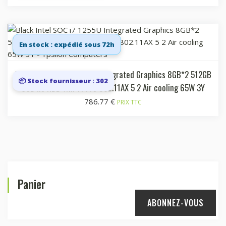
En stock : expédié sous 72h
Black Intel SOC i7 1255U Integrated Graphics 8GB*2 512GB
📦 Stock fournisseur : 302
SSD no HDD Win 11 Pro 802.11AX 5 2 Air cooling 65W 3Y
786.77
€
PRIX TTC
Panier
ABONNEZ-VOUS