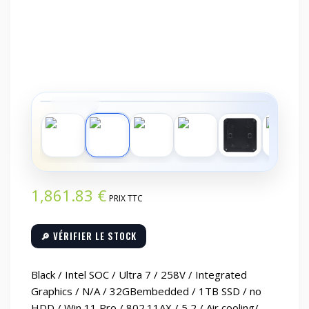
‹
›
1,861.83
€
PRIX TTC
🔎 VÉRIFIER LE STOCK
Black / Intel SOC / Ultra 7 / 258V / Integrated
Graphics / N/A / 32GBembedded / 1TB SSD / no
HDD / Win 11 Pro / 802.11AX / 5 2 / Air cooling/