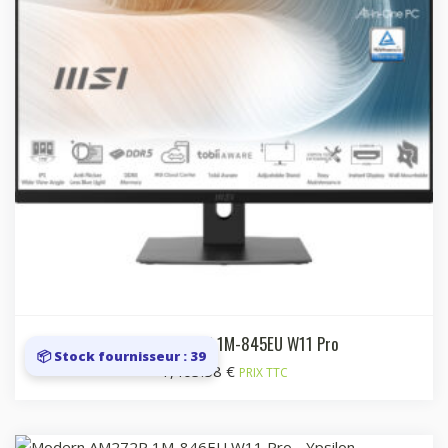
Modern AM272P 1M-845EU W11 Pro
📦 Stock fournisseur : 39
1,403.58
€
PRIX TTC