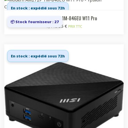
En stock : expédié sous 72h
Modern AM272P 1M-846EU W11 Pro
📦 Stock fournisseur : 27
1,448.55
€
PRIX TTC
En stock : expédié sous 72h