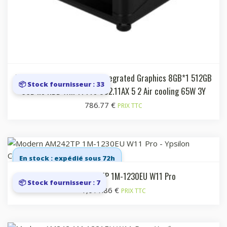
Black Intel SOC i5 1235U Integrated Graphics 8GB*1 512GB
📦 Stock fournisseur : 33
SSD no HDD Win 11 Pro 802.11AX 5 2 Air cooling 65W 3Y
786.77
€
PRIX TTC
En stock : expédié sous 72h
Modern AM242TP 1M-1230EU W11 Pro
📦 Stock fournisseur : 7
1,011.86
€
PRIX TTC