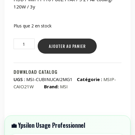
120W / 3y
Plus que 2 en stock
quantité
AJOUTER AU PANIER
de
Black
/
Intel
DOWNLOAD CATALOG
SOC
UGS :
MSI-CUBINUCAI2MG1
Catégorie :
MSIP-
/
CAIO21W
Brand:
MSI
Ultra
7
/
258V
/
💼 Ypsilon Usage Professionnel
Integrated